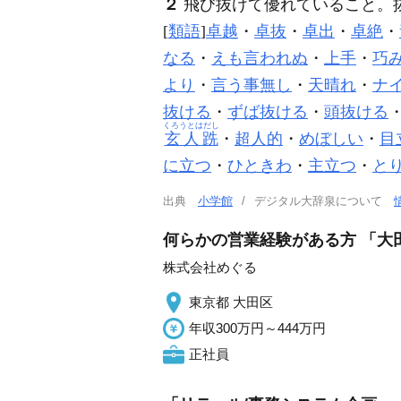
２
飛び抜けて優れていること。
[
類語
]
卓越
・
卓抜
・
卓出
・
卓絶
・
なる
・
えも言われぬ
・
上手
・
巧
より
・
言う事無し
・
天晴れ
・
ナ
抜ける
・
ずば抜ける
・
頭抜ける
くろうとはだし
玄人跣
・
超人的
・
めぼしい
・
目
に立つ
・
ひときわ
・
主立つ
・
と
出典
小学館
デジタル大辞泉について
何らかの営業経験がある方 「大
株式会社めぐる
東京都 大田区
年収300万円～444万円
正社員