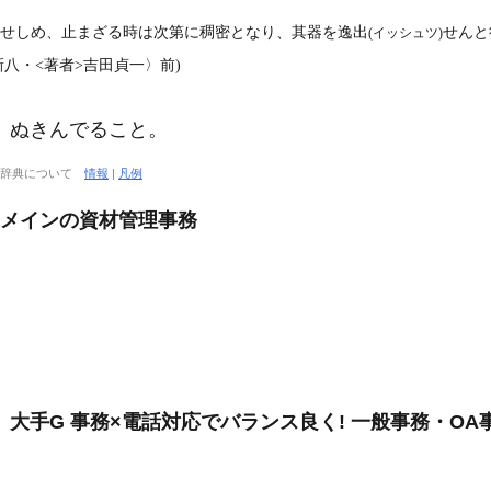
発せしめ、止まざる時は次第に稠密となり、其器を逸出
せんと
(イッシュツ)
新八
・<著者>吉田貞一〉前)
。ぬきんでること。
大辞典について
情報
|
凡例
入力メインの資材管理事務
大手G 事務×電話対応でバランス良く! 一般事務・OA