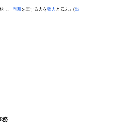
欲し、
周囲
を圧する力を
張力
と云ふ」(
出
事務