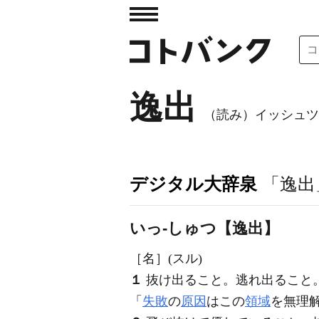
逸出
（読み）イッシュツ
デジタル大辞泉
「逸出
いっ‐しゅつ【逸出】
［名］
(スル)
１
抜け出ること。逃れ出ること
「
失敗
の
原因
はこの
領域
を無理