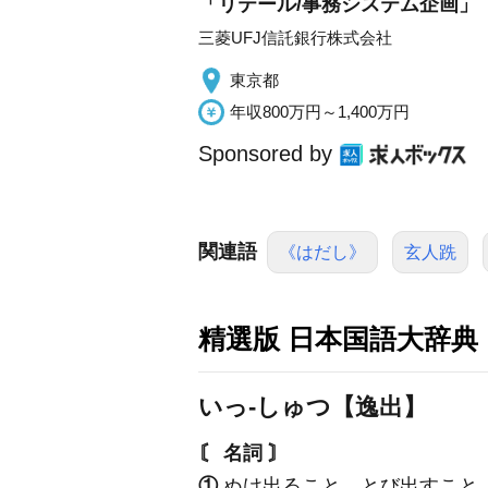
「リテール/事務システム企画」
三菱UFJ信託銀行株式会社
東京都
年収800万円～1,400万円
Sponsored by
関連語
《はだし》
玄人跣
精選版 日本国語大辞典
いっ‐しゅつ【逸出】
〘 名詞 〙
①
ぬけ出ること。とび出すこと