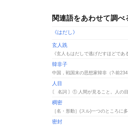
関連語をあわせて調べ
《はだし》
玄人跣
《玄人もはだしで逃げだすほどである
韓非子
中国，戦国末の思想家韓非（?-前234
人目
〘 名詞 〙① 人間が見ること。人の目
稠密
［名・形動］(スル)一つのところに
密封