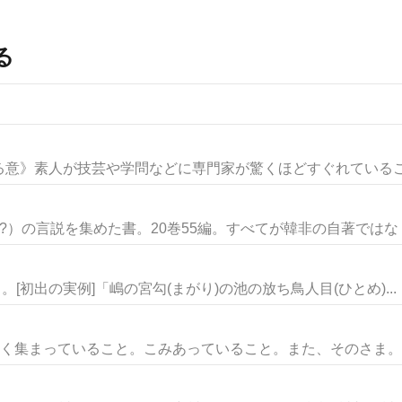
る
意》素人が技芸や学問などに専門家が驚くほどすぐれていること
?）の言説を集めた書。20巻55編。すべてが韓非の自著ではなく.
。[初出の実例]「嶋の宮勾(まがり)の池の放ち鳥人目(ひとめ)...
多く集まっていること。こみあっていること。また、そのさま。「