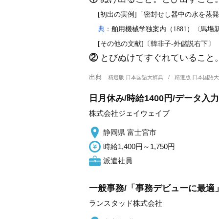
[初出の実例]「密封せし器中の水を蒸
典
：舶用機械学独案内（1881）〈馬場
[その他の文献]〔韓非子‐外儲説右下〕
②
とびぬけてすぐれていること
出典
精選版 日本国語大辞典
精選版 日本国語
日月休み/時給1400円/データ
株式会社ジェイウェイブ
静岡県 富士宮市
時給1,400円～1,750円
派遣社員
一般事務/「事務デビューに最適」
ランスタッド株式会社