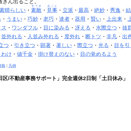
抜きん出ること。
すてき
みごと
素晴らしい
・
素敵
・
見事
・
立派
・
最高
・
絶妙
・
秀逸
・
結
み
・
うまい
・
巧妙
・
老巧
・
達者
・
器用
・
賢い
・
上出来
・
イス
・
ワンダフル
・
目に染みる
・
冴える
・
水際立つ
・
抜
・
並外れる
・
人並み外れる
・
度外れ
・
断トツ
・
非凡
・
出
立つ
・
引き立つ
・
顕著
・
著しい
・
際立つ
・
光る
・
目を引
りわけ
・
値千金
・
掛け替えのない
・
目の覚めるよう
情報
|
凡例
田区/不動産事務サポート」完全週休2日制「土日休み」