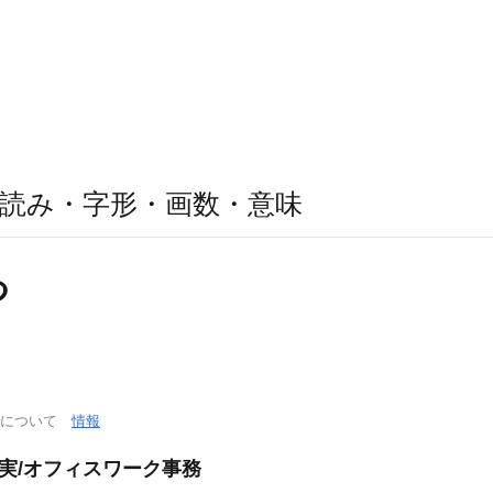
読み・字形・画数・意味
つ
通について
情報
充実/オフィスワーク事務