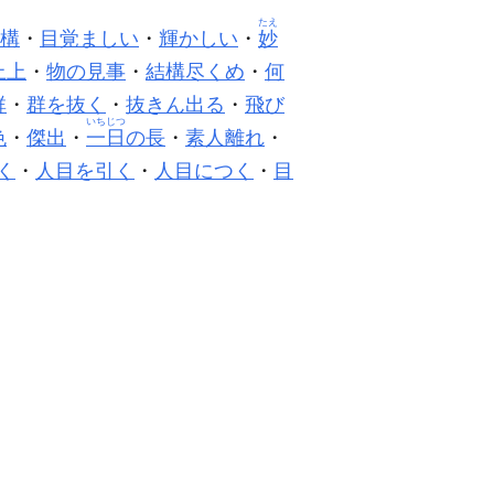
たえ
構
・
目覚ましい
・
輝かしい
・
妙
上上
・
物の見事
・
結構尽くめ
・
何
群
・
群を抜く
・
抜きん出る
・
飛び
いちじつ
色
・
傑出
・
一日
の長
・
素人離れ
・
く
・
人目を引く
・
人目につく
・
目