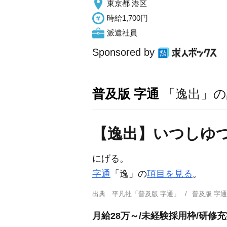
東京都 港区
時給1,700円
派遣社員
Sponsored by
普及版 字通
「逸出」の
【逸出】いつしゆ
にげる。
字通
「逸」の
項目を見る
。
出典
平凡社「普及版 字通」
普及版 字
月給28万～/未経験採用枠/研修