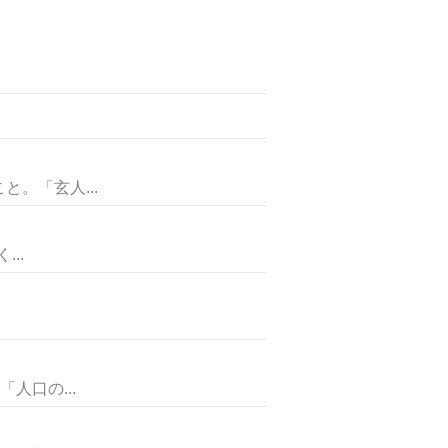
て
。「玄人...
..
人口の...