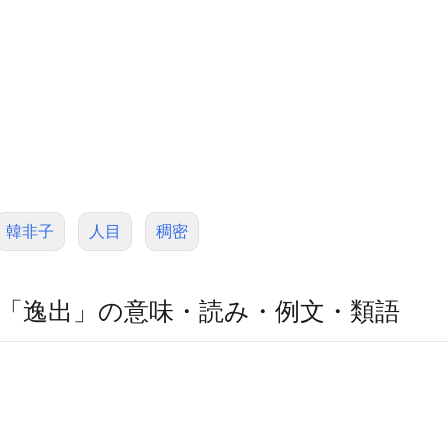
韓非子
人目
稠密
「逸出」の意味・読み・例文・類語
。