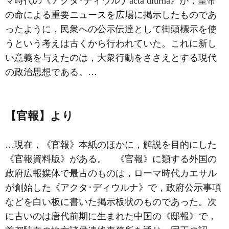
マ時代の《
アクタ･ディウルナ
acta diurna》が，皇帝
の命による重要ニュースを広場に掲示したものであ
ったように，民衆への公示伝達として街頭標示を使
うという考えは古くから行われていた。これに新し
い意義を与えたのは，大衆行動をささえとする現代
の政治思想である。…
【官報】より
…現在，《官報》本紙のほかに，解説を目的にした
《官報資料版》がある。 《官報》に類する外国の
政府広報媒体で最古のものは，ローマ時代カエサル
が創始した《
アクタ･ディウルナ
》で，政府公示事項
などを白い板に書いた掲示板状のものであった。次
に古いのは唐代前期に生まれた中国の《邸報》で，