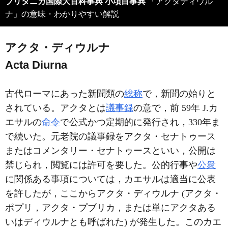
ブリタニカ国際大百科事典 小項目事典
「アクタディウル
ナ」の意味・わかりやすい解説
アクタ・ディウルナ
Acta Diurna
古代ローマにあった新聞類の
総称
で，新聞の始りと
されている。アクタとは
議事録
の意で，前 59年 J.カ
エサルの
命令
で公式かつ定期的に発行され，330年ま
で続いた。元老院の議事録をアクタ・セナトゥース
またはコメンタリー・セナトゥースといい，公開は
禁じられ，閲覧には許可を要した。公的行事や
公衆
に関係ある事項については，カエサルは適当に公表
を許したが，ここからアクタ・ディウルナ (アクタ・
ポプリ，アクタ・プブリカ，または単にアクタある
いはディウルナとも呼ばれた) が発生した。このカエ