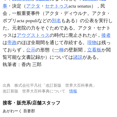
事
・決定（
アクタ
・
セナトゥス
acta senatus），民
会，一般重要事件（アクタ・ディウルナ。アクタ・
ポプリacta populiなどの
別名
もある）の公表を実行し
た。元老院の力をそぐためである。アクタ・セナト
ゥスは
アウグストゥス
の時代に廃止されたが，
後者
は
帝政
のほぼ全期間を通じて存続する。
現物
は残っ
ておらず，
公示
の形態（
一種
の壁新聞，
立看板
か閲
覧可能な文書記録か）については
諸説
がある。
執筆者：
香内 三郎
出典
株式会社平凡社「改訂新版 世界大百科事典」
改訂新版 世界大百科事典について
情報
接客・販売系/店舗スタッフ
あがわーく 吾妻郡