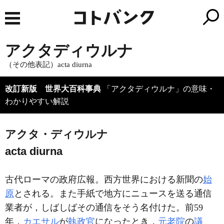
アクタディウルナ
（その他表記）acta diurna
改訂新版 世界大百科事典
「アクタディウルナ」の意味・
わかりやすい解説
アクタ・ディウルナ
acta diurna
古代ローマの政府広報。西方世界における新聞の
始
原
とされる。また手紙で地方にニュースを送る通信
業者が，しばしばその通信をそう名付けた。前59
年，
カエサル
が
執政官
になったとき，
元老院
の
議