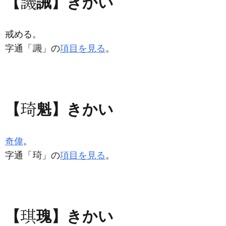
【
誡】きかい
戒める。
字通「
」の
項目を見る
。
【
魁】きかい
奇偉
。
字通「
」の
項目を見る
。
【
瑰】きかい