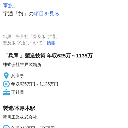
軍旗
。
字通「旗」の
項目を見る
。
出典
平凡社「普及版 字通」
普及版 字通について
情報
「兵庫 」製造技術 年収625万～1135万
株式会社神戸製鋼所
兵庫県
年収625万円～1,135万円
正社員
製造/本厚木駅
滝川工業株式会社