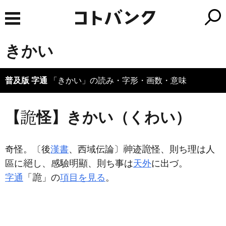
きかい
普及版 字通
「きかい」の読み・字形・画数・意味
【
怪】きかい（くわい）
奇怪。〔後
漢書
、西域伝論〕
迹
怪、則ち理は人
區に
し、感驗
顯、則ち事は
天外
に出づ。
字通
「
」の
項目を見る
。