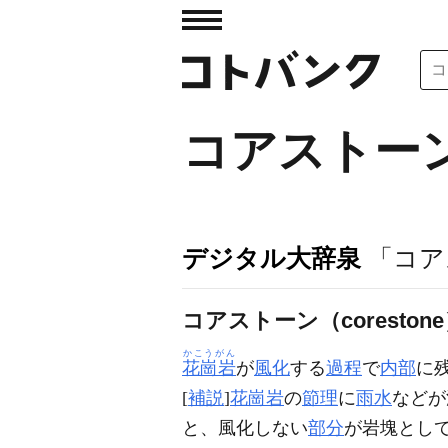
コアストー
デジタル大辞泉
「コア
コアストーン（coreston
かこうがん
花崗岩
が
風化
する
過程
で
内部
に
[
補説
]
花崗岩
の
節理
に
雨水
などが
と、風化しない
部分
が岩塊とし