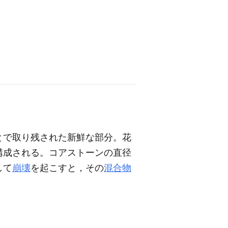
とで取り残された新鮮な部分。花
構成される。コアストーンの直径
して
崩壊
を起こすと，その
混合物