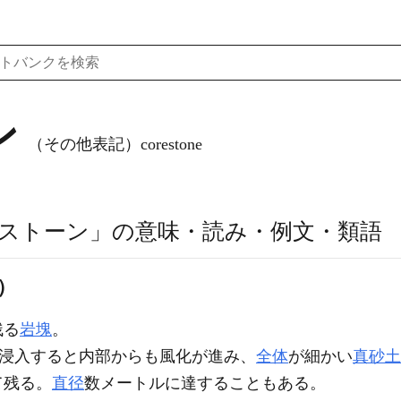
ン
（その他表記）corestone
ストーン」の意味・読み・例文・類語
e）
残る
岩塊
。
浸入すると内部からも風化が進み、
全体
が細かい
真砂土
て残る。
直径
数メートルに達することもある。