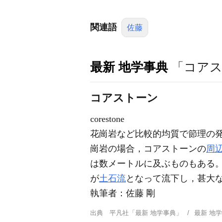
関連語
佐藤
最新 地学事典
「コア
コアストーン
corestone
花崗岩など比較的均質で節理の
崗岩の場合，コアストーンの
周
は数メートルに及ぶものもある
が
土石流
となって流下し，甚大
執筆者：
佐藤 剛
出典
平凡社「最新 地学事典」
最新 地