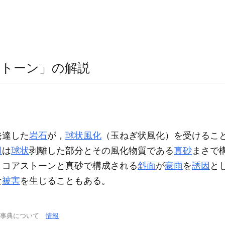
ストーン」の解説
発達した
岩石
が，
球状風化
（玉ねぎ状風化）を受けるこ
辺
は
球状
剥離した部分とその風化物質である
真砂
まさ
で
。コアストーンと真砂で構成される
斜面
が
豪雨
を
誘因
と
な
被害
を生じることもある。
学事典について
情報