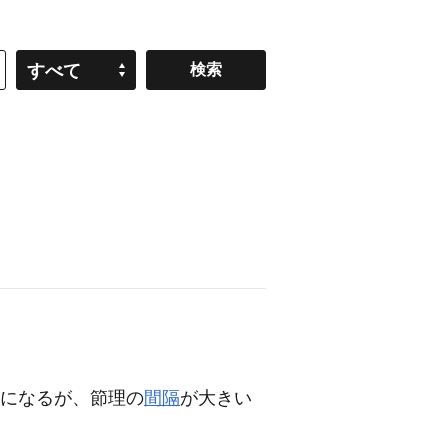
すべて
になるが、節理の
間隔
が大きい