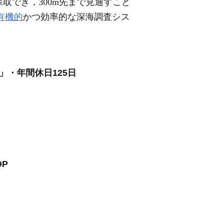
取でき，300m先まで見通すこと
有機的
かつ効率的な深海調査シス
」・年間休日125日
P