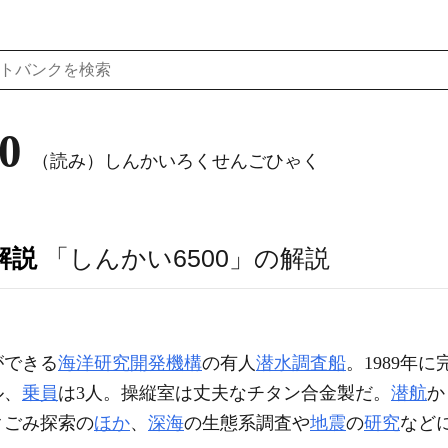
0
（読み）しんかいろくせんごひゃく
解説
「しんかい6500」の解説
ができる
海洋研究開発機構
の有人
潜水調査船
。1989年
ル、
乗員
は3人。操縦室は丈夫なチタン合金製だ。
潜航
か
クごみ探索の
ほか
、
深海
の生態系調査や
地震
の
研究
など