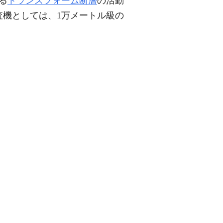
る
トランスフォーム断層
の活動
査機としては、1万メートル級の