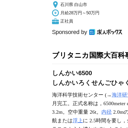
石川県 白山市
月給28万円～50万円
正社員
Sponsored by
ブリタニカ国際大百科
しんかい6500
しんかいろくせんごひゃ
海洋科学技術センター (→
海洋研
月完工。正式名称は，6500meter deep
3.2m。空中重量 26t。
内径
2.0m
航または
浮上
に 2.5時間を要