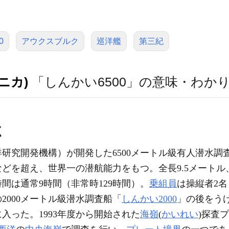
0
アウクスブルク
巡洋艦
第三紀
ニカ)
「しんかい6500」の意味・わか
く
研究開発機構）が開発した6500メートル級有人潜水調
などを超え、世界一の潜航能力をもつ。全長9.5メートル、
間は通常9時間（非常時129時間）。
乗組員
は操縦者2名
の2000メートル級潜水調査船「
しんかい2000
」の後をうけ
入った。1993年度から開始された
海嶺
(
かいれい
)探査