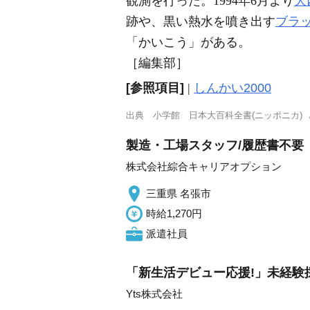
観測を行った。1994年6月より
大
跡や、黒い熱水を噴き出す
ブラ
「かいこう」がある。
［編集部］
[参照項目]
|
しんかい2000
出典
小学館 日本大百科全書(ニッポニカ)
製造・工場スタッフ/履歴書不要
株式会社綜合キャリアオプション
三重県 名張市
時給1,270円
派遣社員
「新生活デビュー応援!」未経験
Yts株式会社