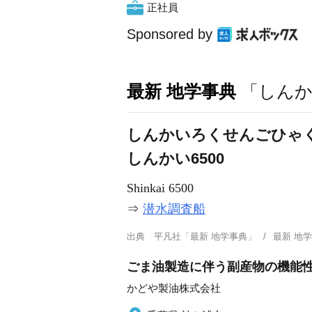
正社員
Sponsored by
最新 地学事典
「しんか
しんかいろくせんごひゃ
しんかい6500
Shinkai 6500
⇒
潜水調査船
出典
平凡社「最新 地学事典」
最新 地
ごま油製造に伴う副産物の機能性
かどや製油株式会社