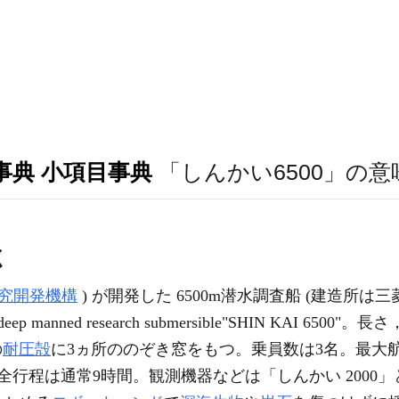
事典 小項目事典
「しんかい6500」の
く
究開発機構
) が開発した 6500m潜水調査船 (建造所は三菱
 manned research submersible"SHIN KAI 650
の
耐圧殻
に3ヵ所ののぞき窓をもつ。乗員数は3名。最大航走
し，全行程は通常9時間。観測機器などは「しんかい 200