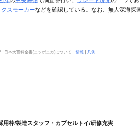
西洋
の
中央海嶺
で調査を行い、
プレート境界
の一つであ
ックスモーカー
などを確認している。なお、無人深海探
日本大百科全書(ニッポニカ)について
情報
|
凡例
採用枠/製造スタッフ・カプセルトイ/研修充実