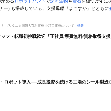
つかめる
ロボットハンド
で
深海生物
や
岩石
を傷つけずに採
ーナー) も搭載している。支援母船『よこすか』とともに
ブリタニカ国際大百科事典 小項目事典について
情報
ッフ・転職初挑戦歓迎「正社員/寮費無料/資格取得支援
化・ロボット導入──成長投資を続ける工場のシール製造O