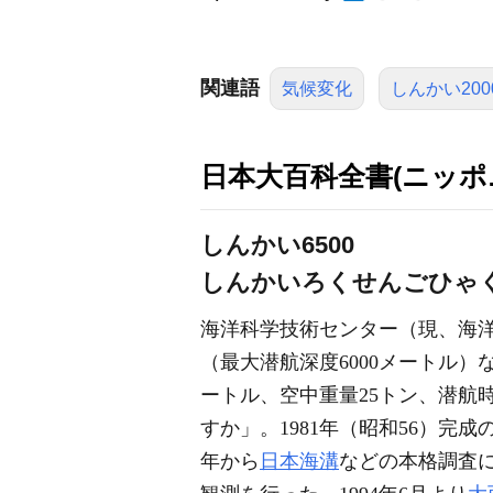
関連語
気候変化
しんかい200
日本大百科全書(ニッポ
しんかい6500
しんかいろくせんごひゃ
海洋科学技術センター（現、海洋
（最大潜航深度6000メートル）
ートル、空中重量25トン、潜航時
すか」。1981年（昭和56）完成
年から
日本海溝
などの本格調査に