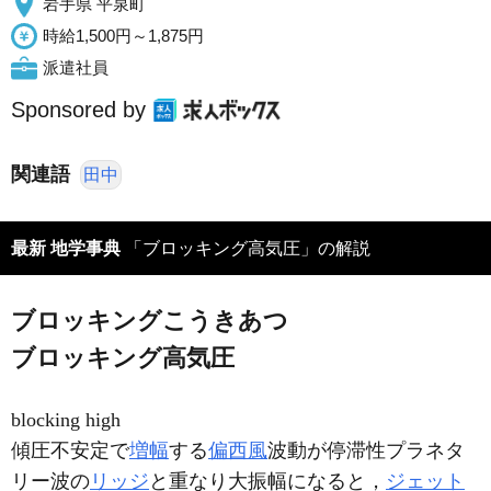
岩手県 平泉町
時給1,500円～1,875円
派遣社員
Sponsored by
関連語
田中
最新 地学事典
「ブロッキング高気圧」の解説
ブロッキングこうきあつ
ブロッキング高気圧
blocking high
傾圧不安定で
増幅
する
偏西風
波動が停滞性プラネタ
リー波の
リッジ
と重なり大振幅になると，
ジェット