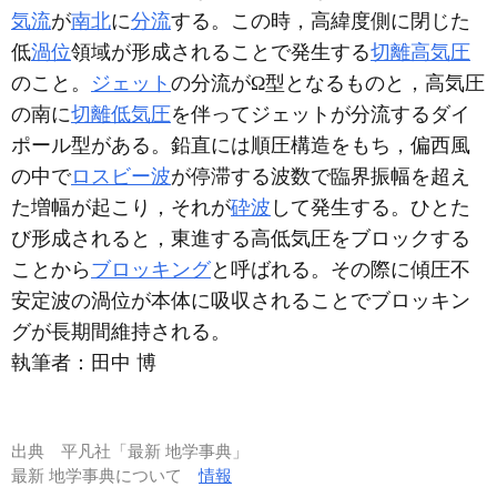
気流
が
南北
に
分流
する。この時，高緯度側に閉じた
低
渦位
領域が形成されることで発生する
切離高気圧
のこと。
ジェット
の分流がΩ型となるものと，高気圧
の南に
切離低気圧
を伴ってジェットが分流するダイ
ポール型がある。鉛直には順圧構造をもち，偏西風
の中で
ロスビー波
が停滞する波数で臨界振幅を超え
た増幅が起こり，それが
砕波
して発生する。ひとた
び形成されると，東進する高低気圧をブロックする
ことから
ブロッキング
と呼ばれる。その際に傾圧不
安定波の渦位が本体に吸収されることでブロッキン
グが長期間維持される。
執筆者：
田中 博
出典
平凡社「最新 地学事典」
最新 地学事典について
情報