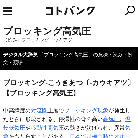
ブロッキング高気圧
（読み）ブロッキングコウキアツ
デジタル大辞泉
「ブロッキング高気圧」の意味・読み・例
文・類語
ブロッキング‐こうきあつ〔‐カウキアツ〕
【ブロッキング高気圧】
中高緯度の
対流圏
上層で
ブロッキング現象
が発生し
たときに形成される、停滞性の背の高い
高気圧
。
温
帯低気圧
や
移動性高気圧
の動きが妨げられ、異常
気
象
をもたらすことがある。
日本
では
梅雨時
に
オホー