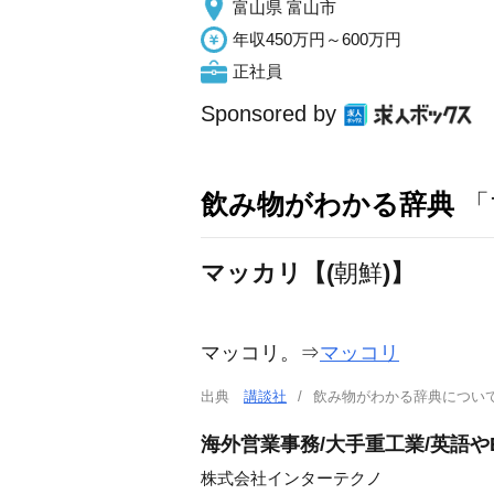
富山県 富山市
年収450万円～600万円
正社員
Sponsored by
飲み物がわかる辞典
「
マッカリ【(
朝鮮
)】
マッコリ。⇒
マッコリ
出典
講談社
飲み物がわかる辞典につ
海外営業事務/大手重工業/英語やE
株式会社インターテクノ