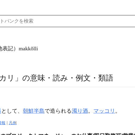
記）makkǒlli
カリ」の意味・読み・例文・類語
料
として、
朝鮮半島
で造られる
濁り酒
。
マッコリ
。
情報
|
凡例