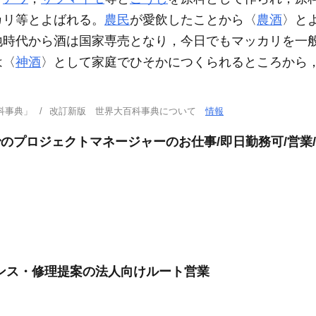
カリ等とよばれる。
農民
が愛飲したことから〈
農酒
〉と
地時代から酒は国家専売となり，今日でもマッカリを一
は〈
神酒
〉として家庭でひそかにつくられるところから
科事典」
改訂新版 世界大百科事典について
情報
でのプロジェクトマネージャーのお仕事/即日勤務可/営業
ンス・修理提案の法人向けルート営業