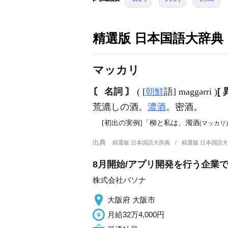
精選版 日本国語大辞典
マッカリ
〘 名詞 〙
( [
朝鮮
語] maggərri )
[
荒漉しの酒。
濃酒
。密酒。
[初出の実例]「柳と私は、濁酒
(マッカリ)
出典
精選版 日本国語大辞典
精選版 日本国語
8月開始/アプリ開発を行う企業
株式会社パソナ
大阪府 大阪市
月給32万4,000円