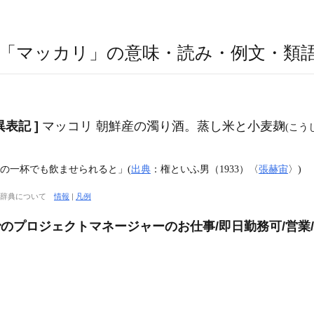
「マッカリ」の意味・読み・例文・類
 異表記 ]
マッコリ 朝鮮産の濁り酒。蒸し米と小麦麹
(こう
の一杯でも飲ませられると」(
出典
：権といふ男（1933）〈
張赫宙
〉)
大辞典について
情報
|
凡例
でのプロジェクトマネージャーのお仕事/即日勤務可/営業