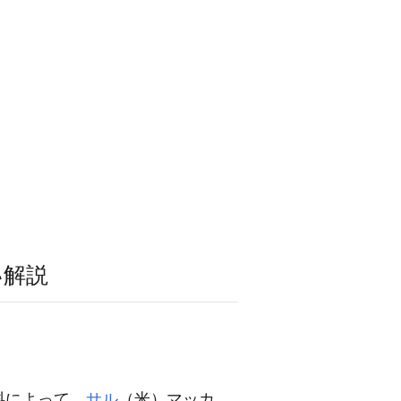
い解説
料によって，
サル
（米）マッカ