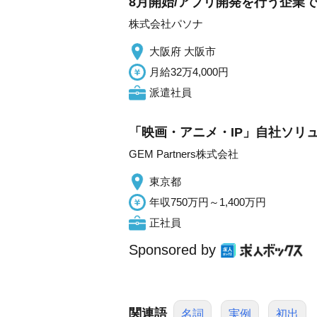
8月開始/アプリ開発を行う企業
株式会社パソナ
大阪府 大阪市
月給32万4,000円
派遣社員
「映画・アニメ・IP」自社ソリ
GEM Partners株式会社
東京都
年収750万円～1,400万円
正社員
Sponsored by
関連語
名詞
実例
初出