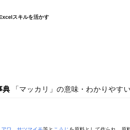
xcelスキルを活かす
事典
「マッカリ」の意味・わかりやす
，
アワ
，
サツマイモ
等と
こうじ
を原料として作られ，原