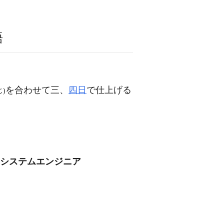
語
を合わせて三、
四日
で仕上げる
じ)
/システムエンジニア