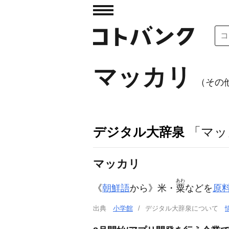
マッカリ
（その他表
デジタル大辞泉
「マッ
マッカリ
あわ
《
朝鮮語
から》米・
粟
などを
原
出典
小学館
デジタル大辞泉について