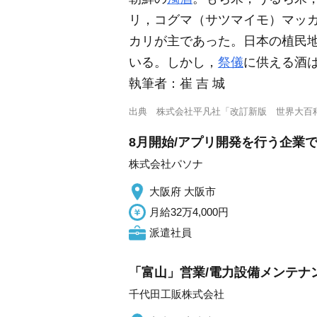
リ，コグマ（サツマイモ）マッ
カリが主であった。日本の植民
いる。しかし，
祭儀
に供える酒
執筆者：
崔 吉 城
出典
株式会社平凡社「改訂新版 世界大百
8月開始/アプリ開発を行う企業
株式会社パソナ
大阪府 大阪市
月給32万4,000円
派遣社員
「富山」営業/電力設備メンテナ
千代田工販株式会社