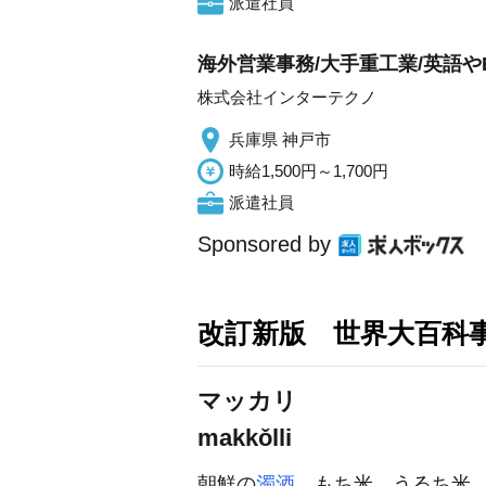
派遣社員
海外営業事務/大手重工業/英語やE
株式会社インターテクノ
兵庫県 神戸市
時給1,500円～1,700円
派遣社員
Sponsored by
改訂新版 世界大百科
マッカリ
makkǒlli
朝鮮の
濁酒
。もち米，うるち米