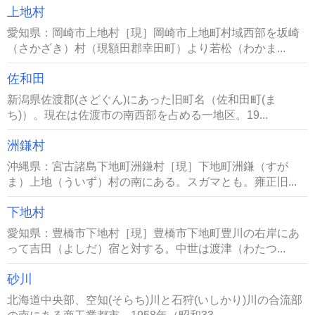
上地村
愛知県：岡崎市上地村［現］岡崎市上地町村域西部を坂崎
（さかざき）村（現額田郡幸田町）より若松（わかま...
佐和田
新潟県佐渡郡(さどぐん)にあった旧町名（佐和田町(ま
ち)）。現在は佐渡市の南西部を占める一地区。19...
洲鎌村
沖縄県：宮古諸島下地町洲鎌村［現］下地町洲鎌（すが
ま）上地（ういず）村の南にある。スガマとも。雍正旧...
下地村
愛知県：豊橋市下地村［現］豊橋市下地町豊川の右岸にあ
って吉田（よしだ）宿と対する。中世は渡津（わたつ...
砂川
北海道中央部、空知(そらち)川と石狩(いしかり)川の合流部