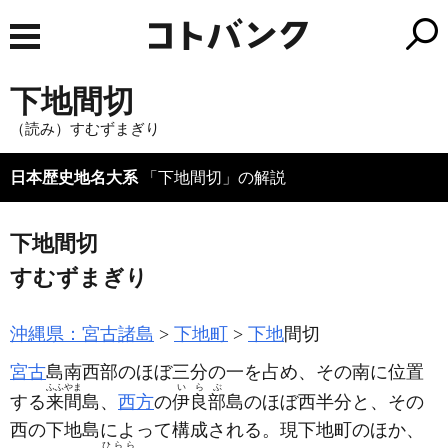
下地間切
（読み）すむずまぎり
日本歴史地名大系
「下地間切」の解説
下地間切
すむずまぎり
沖縄県：宮古諸島
下地町
下地
間切
宮古
島南西部のほぼ三分の一を占め、その南に位置
ふふやま
いらぶ
する
来間
島、
西方
の
伊良部
島のほぼ西半分と、その
西の下地島によって構成される。現下地町のほか、
ひらら