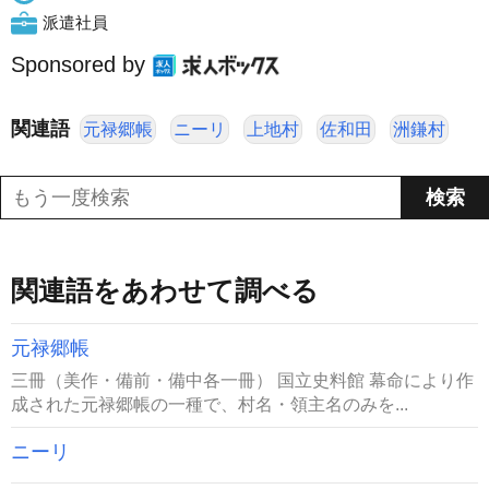
派遣社員
Sponsored by
関連語
元禄郷帳
ニーリ
上地村
佐和田
洲鎌村
関連語をあわせて調べる
元禄郷帳
三冊（美作・備前・備中各一冊） 国立史料館 幕命により作
成された元禄郷帳の一種で、村名・領主名のみを...
ニーリ