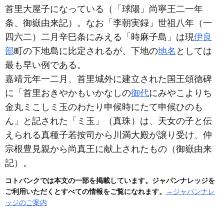
首里大屋子になっている
（「球陽」尚寧王二一年
条、御嶽由来記）
。なお「李朝実録」世祖八年
（一
四六二）
二月辛巳条にみえる「時麻子島」は現
伊良
部
町の下地島に比定されるが、下地の
地名
としては
最も早い例である。
嘉靖元年一二月、首里城外に建立された国王頌徳碑
に「首里おきやかもいかなしの
御代
にみやこよりち
金丸ミこしミ玉のわたり申候時にたて申候ひのも
ん」と記された「ミ玉」
（真珠）
は、天女の子と伝
えられる真種子若按司から川満大殿が譲り受け、仲
宗根豊見親から尚真王に献上されたもの
（御嶽由来
記）
。
コトバンクでは本文の一部を掲載しています。ジャパンナレッジを
ご利用いただくとすべての情報をご覧になれます。
→ジャパンナレ
ッジのご案内