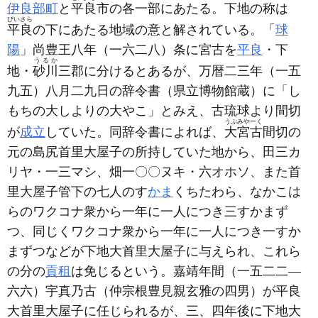
伊良部町
と
平良
市の各一部にあたる。下地の称は
ぴいさら
平良
の下にあたる地域の意と解されている。「
球
陽
」尚豊王八年
（一六二八）
条に宮古を
平良
・下
うるか
地・
砂川
三郡に分けるとあるが、万暦二三年
（一五
九五）
八月二九日の辞令書
（県立博物館蔵）
に「し
もちの大しよりの大やこ」とみえ、古琉球より間切
うぷみやーく
が
成立
していた。同辞令書によれば、
大宮古
間切の
元の島尻首里大屋子の所持していた地から、田三カ
リヤ・一三マシ、畑一〇〇ヌキ・六オホソ、また首
里大屋子管下の七人のす
かま
くちたわら、なかこは
らのワクコナ衆から一年に一人につき三すかまず
つ、同じくワクコナ衆から一年に一人につき一すか
まずつなどが下地大首里大屋子に与えられ、これら
の分の
貢租
は免じるという。嘉靖年間
（一五二二―
六六）
宇真乃古
（仲宗根豊見親玄雅の四男）
が平良
大首里大屋子に任じられるが、三、四年後に下地大