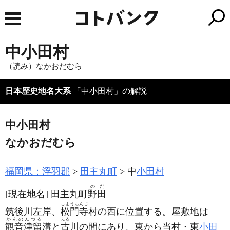
中小田村
（読み）なかおだむら
日本歴史地名大系
「中小田村」の解説
中小田村
なかおだむら
福岡県：浮羽郡
田主丸町
中
小田村
のだ
[現在地名]
田主丸町
野田
しようもんじ
筑後川左岸、
松門寺
村の西に位置する。屋敷地は
かんのんつる
ふる
観音津留
溝と
古
川の間にあり、東から当村・東
小田