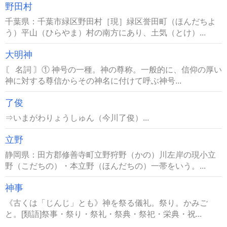
野田村
千葉県：千葉市緑区野田村［現］緑区誉田町（ほんだちよ
う）平山（ひらやま）村の南方にあり、土気（とけ）...
大明神
〘 名詞 〙① 神号の一種。神の尊称。一般的に、信仰の厚い
神に対する尊信からその神名に付けて呼ぶ神号...
了俊
⇒いまがわりょうしゅん（今川了俊）...
立野
静岡県：田方郡修善寺町立野狩野（かの）川左岸の現小立
野（こだちの）・本立野（ほんだちの）一帯をいう。...
神事
《古くは「じんじ」とも》神を祭る儀礼。祭り。かみご
と。[類語]祭事・祭り・祭礼・祭典・祭祀・栄典・祝...