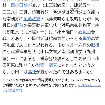
村・
西小田村
が並ぶ
（上三郡絵図）
。建武五年
（一
いしかき
三三八）
三月、鎮西管領一色道猷は
石垣
城に立籠っ
た南朝方の
菊池武重
・武藤資時らを攻略したが、同
月日の
肥前
の長野助豊軍忠状
（対馬宗家判物写／南
北朝遺文（九州編）一）
に「小田瀬口・
石垣
山合
戦」とあり、小田付近は肥前方面からくる
軍勢
の渡
河地点であったと思われる。また同月一六日の
肥後
の小代重宗軍忠状
（小代文書／南北朝遺文（九州
こうら
編）一）
によると、重宗は後攻めとして
高良
山・小
田河原に馳せ向い
警固
・
宿直
にあたったというか
ら、小田には
本陣
が置かれたのではあるまいか。
コトバンクでは本文の一部を掲載しています。ジャパンナレッジを
ご利用いただくとすべての情報をご覧になれます。
→ジャパンナレ
ッジのご案内