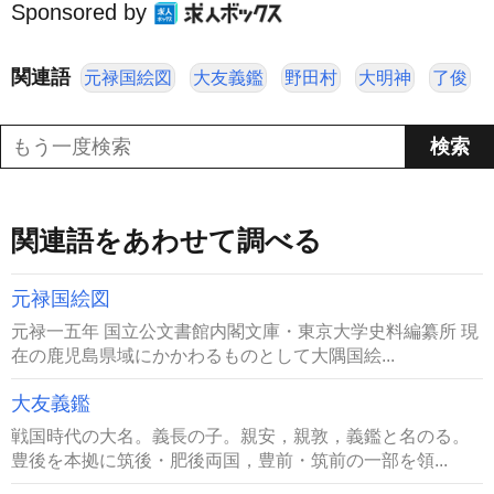
Sponsored by
関連語
元禄国絵図
大友義鑑
野田村
大明神
了俊
関連語をあわせて調べる
元禄国絵図
元禄一五年 国立公文書館内閣文庫・東京大学史料編纂所 現
在の鹿児島県域にかかわるものとして大隅国絵...
大友義鑑
戦国時代の大名。義長の子。親安，親敦，義鑑と名のる。
豊後を本拠に筑後・肥後両国，豊前・筑前の一部を領...