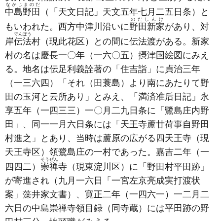
なかじまのだ
中島野田
（「天文日記」天文五年七月二五日条）
と
のだしんけ
もいわれた。西方中津川沿いに
野田新家
があり、対
でんぽう
岸
伝法
村
（現此花区）
との間に伝法渡がある。新家
村の名は慶長一〇年
（一六〇五）
摂津国絵図にみえ
る。地名は伝足利義詮著の「住吉詣」に貞治三年
（一三六四）
「それ
（田蓑島）
より南にあたりて野
田の玉河と云所あり」とみえ、「満済准后日記」永
享五年
（一四三三）
一〇月二九日条に「鷺島庄内野
田」、同一一月六日条には「天王寺蘆廿荷事自野田
村進之」とあり、当時は蘆原の広がる四天王寺
（現
天王寺区）
領鷺島庄の一村であった。嘉吉二年
（一
そうぜん
四四二）
崇禅
寺
（現東淀川区）
に「野田村平田跡」
が寄進され
（九月一六日「一宮左京亮成実打渡状
案」藻井家文書）
、寛正二年
（一四六一）
一二月二
六日の中島崇禅寺領目録
（同寺蔵）
には平田跡の野