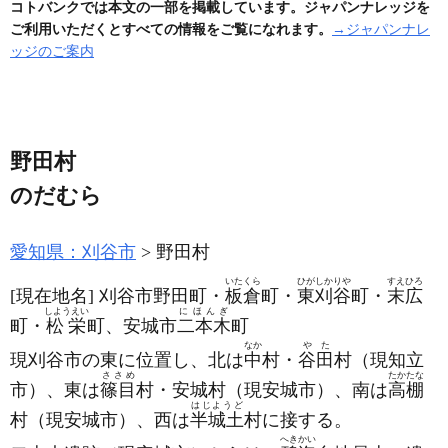
コトバンクでは本文の一部を掲載しています。ジャパンナレッジを
ご利用いただくとすべての情報をご覧になれます。
→ジャパンナレ
ッジのご案内
野田村
のだむら
愛知県：刈谷市
野田村
いたくら
ひがしかりや
すえひろ
[現在地名]
刈谷市野田町・
板倉
町・
東刈谷
町・
末広
しようえい
にほんぎ
町・
松栄
町、安城市
二本木
町
なか
やた
現刈谷市の東に位置し、北は
中
村・
谷田
村
（現知立
ささめ
たかたな
市）
、東は
篠目
村・安城村
（現安城市）
、南は
高棚
はじようど
村
（現安城市）
、西は
半城土
村に接する。
へきかい