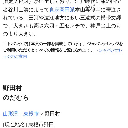
指定文化財）
が出土しており、江戸時代に津の国学
せんじゆ
者谷川士清によって
真宗高田派
本山
専修
寺に寄進さ
れている。三河や遠江地方に多い三遠式の横帯文鐸
で、大きさも高さ六四・五センチで、神戸出土のも
のより大きい。
コトバンクでは本文の一部を掲載しています。ジャパンナレッジを
ご利用いただくとすべての情報をご覧になれます。
→ジャパンナレ
ッジのご案内
野田村
のだむら
山形県：東根市
野田村
[現在地名]
東根市野田