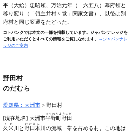
平
（大給）
忠昭領、万治元年
（一六五八）
幕府領と
移り変り
（「領主并村々覚」関家文書）
、以後は別
府村と同じ変遷をたどった。
コトバンクでは本文の一部を掲載しています。ジャパンナレッジを
ご利用いただくとすべての情報をご覧になれます。
→ジャパンナレ
ッジのご案内
野田村
のだむら
愛媛県：大洲市
野田村
ひらのちようのだ
[現在地名]
大洲市
平野町野田
くめ
のだほん
久米
川と
野田本
川の流域一帯を占める村。この地は