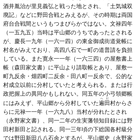
酒井胤治が里見義弘と戦った地とされ、「土気城双
廃記」などに野田合戦とみえるが、その時期は両国
府台合戦間というもつまびらかではない。文禄四年
（一五九五）
当時は平山郷のうちであったとされる
が、慶長一九年
（一六一四）
の東金御成街道覚帳に
村名がみえており、高四八石で一町の道普請を負担
している。また寛永一一年
（一六三四）
の屋敷書上
帳
（森田家文書）
に平山より請取帳とあり、屋敷一
町九反余・畑四町二反余・田八町一反余で、公的な
村成立以前に分村していたと考えられる。または行
政把握上の異同かもしれない。同五年の小弓領郷帳
へだ
にはみえず、平山郷から分村していた
遍田
村からさ
らに元禄一一年
（一六九八）
当村が分れたとされ
（永野家文書）
、同一二年の生実藩領知目録には野
田村新田と記される。同一三年頃の下総国各村級分
では野田新田八八石余とするが、平山郷史
（永野家