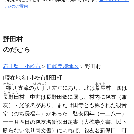
ッジのご案内
野田村
のだむら
石川県：小松市
旧能美郡地区
野田村
[現在地名]
小松市野田町
かけはし
はつちよう
あらや
梯
川支流の
八丁
川左岸にあり、北は
荒屋
村、西は
ながのだ
長野田
村。中世は長野田郷に属し、村内に包友
（兼
友）
・光景名があり、また野田寺とも称された観音
堂
（のち長福寺）
があった。弘安四年
（一二八一）
一一月四日の包友名新保田定書
（大徳寺文書、以下
断らない限り同文書）
によれば、包友名新保田一町