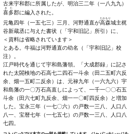
古来宇和郡に所属したが、明治三二年
（一八九九）
きた
喜多
郡に編入された。
たかもり
元亀四年
（一五七三）
三月、河野通直が
高森
城主梶
谷新蔵丞に与えた書状
（「宇和旧記」所引）
に、
＜資料は省略されています＞
とある。牛福は河野通直の幼名
（「宇和旧記」校
注）
。
江戸時代を通じて宇和島藩領。「大成郡録」に記さ
れた太閤検地の石高七二四石一斗余
（田二五町六反
余、畑一五町二反余）
は、元禄九年
（一六九六）
宇
和島藩の一〇万石高直しによって、一千一〇〇石五
斗余
（田六七町九反余、畑一一〇町四反余）
と増加
した。宝永三年
（一七〇六）
の戸数一三八、人口八
八一、宝暦七年
（一七五七）
の戸数一三八、人口八
七四。
コトバンクでは本文の一部を掲載しています。ジャパンナレッジを