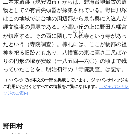
二本木遺跡
（現安城市）
からは、
碧海
台地最古の遺
物としての有舌尖頭器が採集されている。野田貝塚
はこの地域では台地の周辺部から最も奥に入込んだ
縄文晩期の貝塚である。小高い丘の上に野田八幡宮
だいとく
が鎮座する。その西に隣して
大徳
寺という寺があっ
たという
（寺院調査）
。棟札には、ここが物部の祖
神を祀る旧跡ともあり、八幡宮の東に高さ二尺ばか
りの円形の塚が安政
（一八五四―六〇）
の頃まで残
っていたことを、明治初年の「寺院調査」は記す。
コトバンクでは本文の一部を掲載しています。ジャパンナレッジを
ご利用いただくとすべての情報をご覧になれます。
→ジャパンナレ
ッジのご案内
野田村