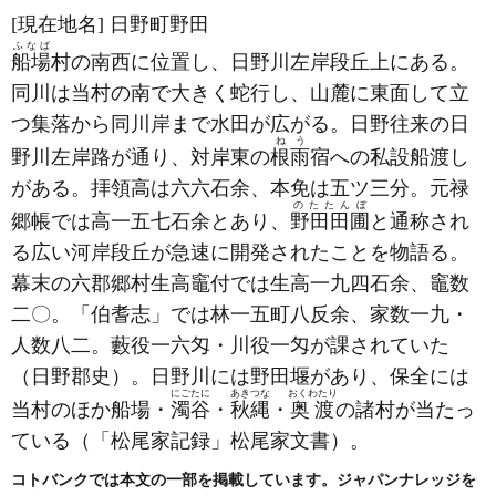
[現在地名]
日野町野田
ふなば
船場
村の南西に位置し、日野川左岸段丘上にある。
同川は当村の南で大きく蛇行し、山麓に東面して立
つ集落から同川岸まで水田が広がる。日野往来の日
ねう
野川左岸路が通り、対岸東の
根雨
宿への私設船渡し
がある。拝領高は六六石余、本免は五ツ三分。元禄
のたたんぼ
郷帳では高一五七石余とあり、
野田田圃
と通称され
る広い河岸段丘が急速に開発されたことを物語る。
幕末の六郡郷村生高竈付では生高一九四石余、竈数
二〇。「伯耆志」では林一五町八反余、家数一九・
人数八二。藪役一六匁・川役一匁が課されていた
（日野郡史）
。日野川には野田堰があり、保全には
にごたに
あきつな
おくわたり
当村のほか船場・
濁谷
・
秋縄
・
奥渡
の諸村が当たっ
ている
（「松尾家記録」松尾家文書）
。
コトバンクでは本文の一部を掲載しています。ジャパンナレッジを