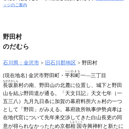
ッジのご案内
野田村
のだむら
石川県：金沢市
旧石川郡地区
野田村
へいわまち
[現在地名]
金沢市野田町・
平和町
一―三丁目
ながさかしん
長坂新
村の南、野田山の北麓に位置し、城下と野田
山を結ぶ野田道が通る。「天文日記」天文七年
（一
五三八）
九月九日条に加賀の幕府料所六ヵ村の一つ
として「野田」がみえる。幕府政所執事伊勢貞孝は
在地代官について先年来交渉してきた白山長吏の同
しようこく
意が得られなかったため京都
相国
寺興禅軒と新たに