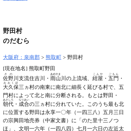
野田村
のだむら
大阪府：泉南郡
熊取町
野田村
[現在地名]
熊取町野田
さの
あめやま
こんや
ごもん
佐野
川支流住吉川・
雨山
川の上流域、
紺屋
・
五門
・
おおくぼ
大久保
三ヵ村の南東に南北に細長く延びる村で、五
門村によって北と南に分断される。もとは野田・
あさしろ
なりあい
朝代
・
成合
の三ヵ村に分れていた。このうち最も北
に位置する野田は永享一〇年
（一四三八）
五月三日
の宗興田地売券
（中家文書）
に「のた里十三ノつ
ほ」、文明一六年
（一四八四）
七月一六日の左近太