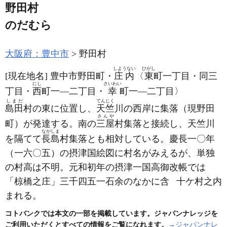
野田村
のだむら
大阪府：豊中市
野田村
しようない
ひがし
[現在地名]
豊中市野田町・
庄内
〈
東
町一丁目・同三
にし
さいわい
丁目・
西
町一―二丁目・
幸
町一―二丁目〉
しまだ
てんじく
島田
村の東に位置し、
天竺
川の西岸に集落
（現野田
さんや
町）
が発達する。南の
三屋
村集落と接続し、天竺川
ながしま
を隔てて
長島
村集落とも相対している。慶長一〇年
（一六〇五）
の摂津国絵図に村名がみえるが、単独
の村高は不明。元和初年の摂津一国高御改帳では
「椋橋之庄
」三千四五一石余のなかに含
十ケ村之内
まれる。
コトバンクでは本文の一部を掲載しています。ジャパンナレッジを
ご利用いただくとすべての情報をご覧になれます。
→ジャパンナレ