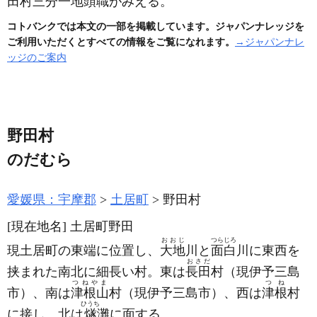
田村三分一地頭職がみえる。
コトバンクでは本文の一部を掲載しています。ジャパンナレッジを
ご利用いただくとすべての情報をご覧になれます。
→ジャパンナレ
ッジのご案内
野田村
のだむら
愛媛県：宇摩郡
土居町
野田村
[現在地名]
土居町野田
おおじ
つらじろ
現土居町の東端に位置し、
大地
川と
面白
川に東西を
おさだ
挟まれた南北に細長い村。東は
長田
村
（現伊予三島
つねやま
つね
市）
、南は
津根山
村
（現伊予三島市）
、西は
津根
村
ひうち
に接し、北は
燧
灘に面する。