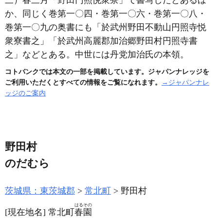
三）
春三月「野田円照悦衆寮」で書写したとあるほ
か、同じく巻第一〇四・巻第一〇六・巻第一〇八・
巻第一〇九の奥書にも「於武州野田不動山円照寺悦
衆寮書之」「於武州高麗郡加治郷野田村円照寺書
之」などとある。中世には丹党加治氏の本領。
コトバンクでは本文の一部を掲載しています。ジャパンナレッジを
ご利用いただくとすべての情報をご覧になれます。
→ジャパンナレ
ッジのご案内
野田村
のだむら
茨城県：東茨城郡
常北町
野田村
はるその
[現在地名]
常北町
春園