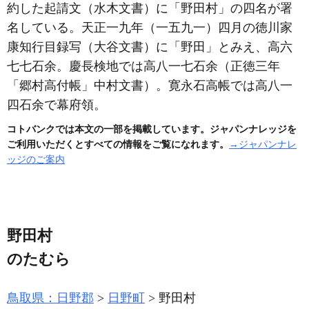
約した起請文
（水木文書）
に「野田村」の四名が署
名している。天正一九年
（一五九一）
四月の徳川家
康知行目録写
（大谷文書）
に「野田」とみえ、高六
七七石余。慶長検地では高八一七石余
（正徳三年
「郷村高付帳」中村文書）
。寛永石高帳では高八一
四石余で幕府領。
コトバンクでは本文の一部を掲載しています。ジャパンナレッジを
ご利用いただくとすべての情報をご覧になれます。
→ジャパンナレ
ッジのご案内
野田村
のたむら
鳥取県：日野郡
日野町
野田村