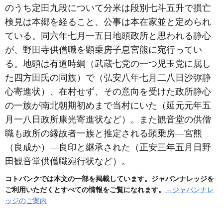
のうち定田九段について分米は段別七斗五升で損亡
検見は本郷を経ること、公事は本在家並と定められ
ている。同六年七月一五日地頭政所と思われる静心
が、野田寺供僧職を顕乗房子息宮熊に宛行ってい
る。地頭は有道時綱
（武蔵七党の一つ児玉党に属し
た四方田氏の同族）
で
（弘安八年七月二八日沙弥静
心寄進状）
、在村せず、その意向を受けた政所静心
の一族が南北朝期初めまで当村にいた
（延元元年五
月一八日政所康光寄進状など）
。また観音堂の供僧
職も政所の縁故者一族と推定される顕乗房―宮熊
（良成か）
―良印と継承された
（正安三年五月日野
田観音堂供僧職宛行状など）
。
コトバンクでは本文の一部を掲載しています。ジャパンナレッジを
ご利用いただくとすべての情報をご覧になれます。
→ジャパンナレ
ッジのご案内