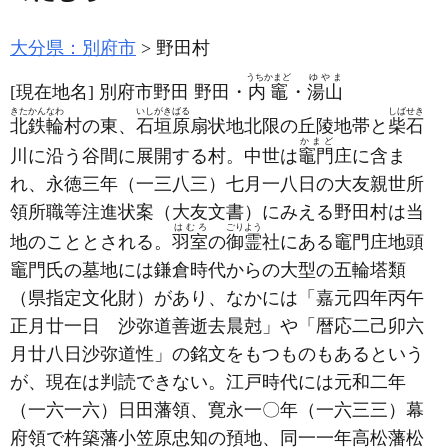
大分県：別府市
野田村
うちかまど
ゆやま
[現在地名]
別府市野田 野田・
内竈
・
湯山
きたかんなわ
いしがきばる
しばせき
北鉄輪
村の東、
石垣原
扇状地北限の丘陵地帯と
柴石
かまど
川に沿う谷間に展開する村。中世は
竈門
庄に含ま
れ、永徳三年
（一三八三）
七月一八日の大友親世所
領所職等注進状案
（大友文書）
にみえる野田村は当
はむろ
ごりよう
地のこととされる。
羽室
の
御霊
社にある竈門庄地頭
竈門氏の墓地には鎌倉時代からの大型の五輪塔類
（県指定文化財）
があり、なかには「嘉元四年丙午
正月廿一日 沙弥道善逝去晨尅」や「暦応二己卯六
月廿八日沙弥道性」の銘文をもつものもあるという
が、現在は判読できない。江戸時代には元和二年
（一六一六）
日田藩領、寛永一〇年
（一六三三）
幕
府領で杵築藩小笠原忠知の預地、同一一年高松藩松