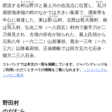
むらやまの
みだれ
西流する
村山野
川と最上川の合流点に位置し、
乱
川
扇状地末端の村のなかでは大きい集落で、湧泉帯を
こおりやま
しまおおほり
中心に発達した。東は
郡山
村。北西は
島大堀
村、南
はにゆう
は
羽入
村。弘化二年
（一八四五）
村内で蕨手刀が二
刀発見され、古墳の存在が知られた。最上氏領から
元和八年
（一六二二）
山形藩領、寛永一三年
（一六
三六）
以降幕府領。正保郷帳では田方五六七石余・
畑方二三八石余。
コトバンクでは本文の一部を掲載しています。ジャパンナレッジを
ご利用いただくとすべての情報をご覧になれます。
→ジャパンナレ
ッジのご案内
野田村
のだむら