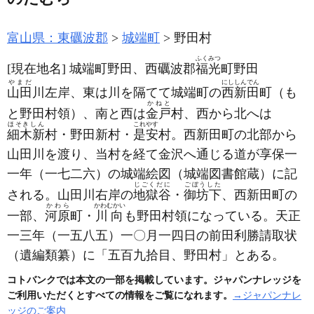
富山県：東礪波郡
城端町
野田村
ふくみつ
[現在地名]
城端町野田、西礪波郡
福光
町野田
やまだ
にししんでん
山田
川左岸、東は川を隔てて城端町の
西新田
町
（も
かねと
と野田村領）
、南と西は
金戸
村、西から北へは
ほそきしん
これやす
細木新
村・野田新村・
是安
村。西新田町の北部から
山田川を渡り、当村を経て金沢へ通じる道が享保一
一年
（一七二六）
の城端絵図
（城端図書館蔵）
に記
じごくだに
ごぼうした
される。山田川右岸の
地獄谷
・
御坊下
、西新田町の
かわら
かわむかい
一部、
河原
町・
川向
も野田村領になっている。天正
一三年
（一五八五）
一〇月一四日の前田利勝請取状
（遺編類纂）
に「五百九拾目、野田村」とある。
コトバンクでは本文の一部を掲載しています。ジャパンナレッジを
ご利用いただくとすべての情報をご覧になれます。
→ジャパンナレ
ッジのご案内