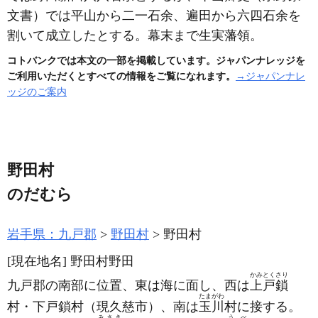
文書）
では平山から二一石余、遍田から六四石余を
割いて成立したとする。幕末まで生実藩領。
コトバンクでは本文の一部を掲載しています。ジャパンナレッジを
ご利用いただくとすべての情報をご覧になれます。
→ジャパンナレ
ッジのご案内
野田村
のだむら
岩手県：九戸郡
野田村
野田村
[現在地名]
野田村野田
かみとくさり
九戸郡の南部に位置、東は海に面し、西は
上戸鎖
たまがわ
村・下戸鎖村
（現久慈市）
、南は
玉川
村に接する。
みさき
うべ