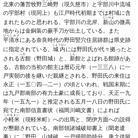
北東の藩営牧野
三崎
野
（現久慈市）
と
宇部
川中流域
の宇部村
（現同上）
も江戸時代初期までは村域に含
にいやま
まれたものと思われる。宇部川の北岸、
新山
の微高
地からは金銅装の蕨手刀が出土している。また
ひらしみず
平清水
にある奈良時代の野田竪穴住居跡群は県史跡
じようない
に指定されている。
城内
には野田氏が代々拠ったと
ふる
しん
される
古
館
（野田城）
と、
新
館とよばれる館跡があ
る。古館の当初の館主は暦応元年
（一三三八）
に一
戸実朝の後を継いだ親継とされる。野田氏の来住は
永正
（一五〇四―二一）
の頃といわれ、戦国末期に
は九戸郡南部の有力土豪に成長しており、天正一九
年
（一五九一）
と推定される五月一八日の野田氏に
宛てた南部信直書状
（福岡川嶋文書）
によれば
こがるまい
へい
小軽米
（現軽米町）
への出馬と、
閉伊
方面への説得
が懇願されている。南部領諸城破却書上
（聞老遣
事）
に「野田、山城破、一戸掃部助持分、唐之供留