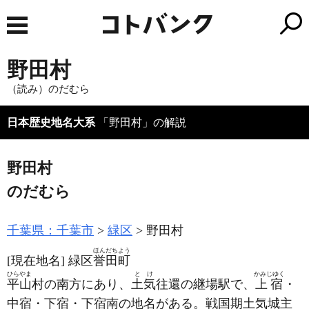
野田村
（読み）のだむら
日本歴史地名大系
「野田村」の解説
野田村
のだむら
千葉県：千葉市
緑区
野田村
ほんだちよう
[現在地名]
緑区
誉田町
ひらやま
とけ
かみじゆく
平山
村の南方にあり、
土気
往還の継場駅で、
上宿
・
中宿・下宿・下宿南の地名がある。戦国期土気城主