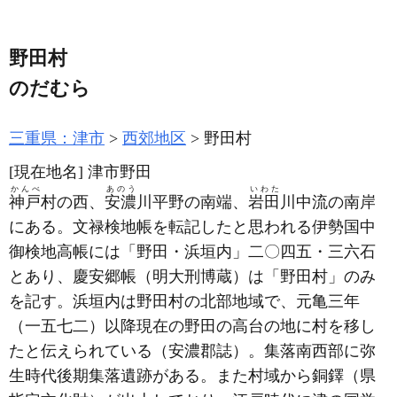
野田村
のだむら
三重県：津市
西郊地区
野田村
[現在地名]
津市野田
かんべ
あのう
いわた
神戸
村の西、
安濃
川平野の南端、
岩田
川中流の南岸
にある。文禄検地帳を転記したと思われる伊勢国中
御検地高帳には「野田・浜垣内」二〇四五・三六石
とあり、慶安郷帳
（明大刑博蔵）
は「野田村」のみ
を記す。浜垣内は野田村の北部地域で、元亀三年
（一五七二）
以降現在の野田の高台の地に村を移し
たと伝えられている
（安濃郡誌）
。集落南西部に弥
生時代後期集落遺跡がある。また村域から銅鐸
（県