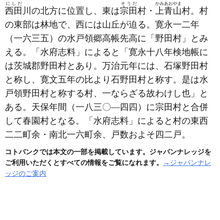
にしだ
そうだ
かみあおやま
西田
川の北方に位置し、東は
宗田
村・
上青山
村。村
の東部は林地で、西には山丘が迫る。寛永一二年
（一六三五）
の水戸領郷高帳先高に「野田村」とみ
える。「水府志料」によると「寛永十八年検地帳に
は茨城郡野田村とあり。万治元年には、石塚野田村
と称し、寛文五年の比より石野田村と称す。是は水
戸領野田村と称する村、一ならざる故わけし也」と
ある。天保年間
（一八三〇―四四）
に宗田村と合併
して春園村となる。「水府志料」によると村の東西
二二町余・南北一六町余、戸数およそ四二戸。
コトバンクでは本文の一部を掲載しています。ジャパンナレッジを
ご利用いただくとすべての情報をご覧になれます。
→ジャパンナレ
ッジのご案内