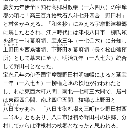
慶安元年伊予国知行高郷村数帳
（一六四八）
の宇摩
郡の項に「高三百九拾弐石八斗七升四合 野田村」
と村名がみえる。「和名抄」にみえる宇摩郡津根郷
に属したとされ、江戸時代には津根八日市一柳氏領
を経て一時幕府領、宝永三年
（一七〇六）
に分知し
かみのだ
しものだ
上野田
を西条藩領、
下野田
を幕府領
（長く松山藩預
所）
として幕末に至り、明治九年
（一八七六）
統合
して野田村となった。
宝永元年の伊予国宇摩郡野田村明細帳によると延宝
三年
（一六七五）
一柳権之丞の検地が行われたと
し、村は東西六町八間、南北一七町三六間で、居村
は東西四〇間、南北四〇五間、枝郷は上野田と
ようかいち
八日市
がある。「八日市御札場え三町但シ野田村西
ニ当ル」ともあり、八日市は初め野田村の枝郷、分
村してからは津根村の枝郷となったと思われる。