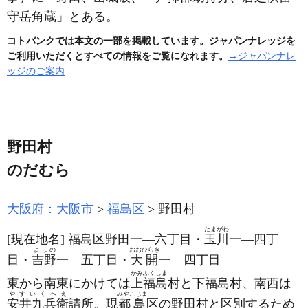
守岳角蔵」とある。
コトバンクでは本文の一部を掲載しています。ジャパンナレッジを
ご利用いただくとすべての情報をご覧になれます。
→ジャパンナレ
ッジのご案内
野田村
のだむら
大阪府：大阪市
福島区
野田村
たまがわ
[現在地名]
福島区野田一―六丁目・
玉川
一―四丁
よしの
おおひらき
目・
吉野
一―五丁目・
大開
一―四丁目
かみふくしま
東から南東にかけては
上福島
村と下福島村、南西は
やすいくへえ
みやこじま
安井九兵衛
請所。現
都島
区の野田村と区別するため