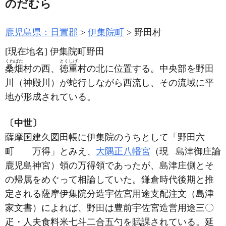
のだむら
鹿児島県：日置郡
伊集院町
野田村
[現在地名]
伊集院町野田
くわばた
とくしげ
桑畑
村の西、
徳重
村の北に位置する。中央部を野田
川
（神殿川）
が蛇行しながら西流し、その流域に平
地が形成されている。
〔中世〕
薩摩国建久図田帳に伊集院のうちとして「野田六
町
万得」とみえ、
大隅正八幡宮
（現
島津御庄論
鹿児島神宮）
領の万得領であったが、島津庄側とそ
の帰属をめぐって相論していた。鎌倉時代後期と推
定される薩摩伊集院分造宇佐宮用途支配注文
（島津
家文書）
によれば、野田は豊前宇佐宮造営用途三〇
疋・人夫食料米七斗二合五勺を賦課されている。延