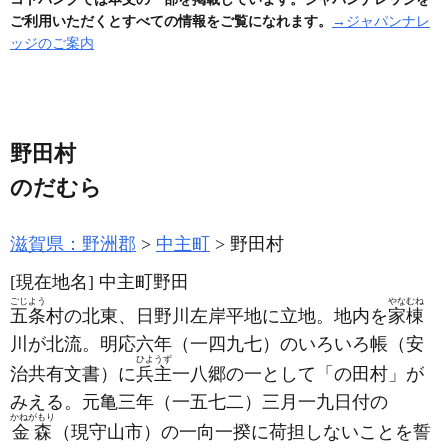
ご利用いただくとすべての情報をご覧になれます。
→ジャパンナレ
ッジのご案内
野田村
のだむら
滋賀県：野洲郡
中主町
野田村
[現在地名]
中主町野田
ごじよう
やなむね
五条
村の北東、日野川左岸平地に立地。地内を
家棟
川が北流。明応六年
（一四九七）
のいろいろ帳
（安
ひようず
治共有文書）
に
兵主
一八郷の一として「の田村」が
みえる。元亀三年
（一五七二）
三月一九日付の
かねがもり
金森
（現守山市）
の一向一揆に荷担しないことを誓