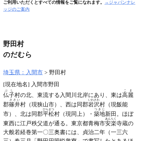
ご利用いただくとすべての情報をご覧になれます。
→ジャパンナレ
ッジのご案内
野田村
のだむら
埼玉県：入間市
野田村
[現在地名]
入間市野田
ぶし
こま
仏子
村の北、東流する入間川北岸にあり、東は
高麗
ささい
いわさわ
郡
篠井
村
（現狭山市）
、西は同郡
岩沢
村
（現飯能
ひらまつ
つきじ
市）
、北は同郡
平松
村
（現同上）
・
築地
新田。ほぼ
あんらく
東西に江戸秩父道が通る。東京都青梅市
安楽
寺蔵の
大般若経巻第一〇三奥書には、貞治二年
（一三六