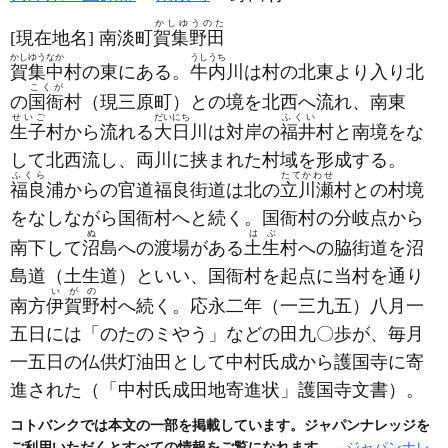
かしゆうのた
[現在地名]
南淡町
賀集野田
かしゆうなか
うしうち
賀集中
村の東にある。
牛内
川は村の北東より入り北
こくが
の
国衙
村
（現三原町）
との境を北西へ流れ、南東
せいご
だいにち
ふくい
生子
村から流れる
大日
川は対岸の
福井
村と南境をな
して北西流し、両川に挟まれた村域を形成する。
ふくら
たてかわせ
福良
浦からの官道福良街道は北の
立川瀬
村との村境
をなしながら国衙村へと続く。国衙村の分岐点から
ぬ
はぶ
南下して
沼
島への渡場がある
土生
村への脇街道を沼
島道
（土生道）
といい、国衙村を起点に当村を通り
いがの
南方
伊賀野
村へ続く。応永二年
（一三九五）
八月一
五日には「のたのミやう」などの田九〇歩が、毎月
一五日の仏供灯油田として中村氏成から護国寺に寄
進された
（「中村氏成田地寄進状」護国寺文書）
。
コトバンクでは本文の一部を掲載しています。ジャパンナレッジを
ご利用いただくとすべての情報をご覧になれます。
→ジャパンナレ