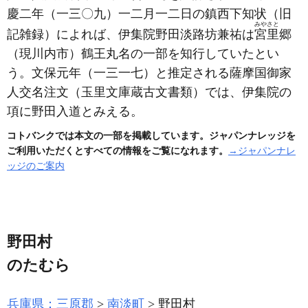
慶二年
（一三〇九）
一二月一二日の鎮西下知状
（旧
みやさと
記雑録）
によれば、伊集院野田淡路坊兼祐は
宮里
郷
（現川内市）
鶴王丸名の一部を知行していたとい
う。文保元年
（一三一七）
と推定される薩摩国御家
人交名注文
（玉里文庫蔵古文書類）
では、伊集院の
項に野田入道とみえる。
コトバンクでは本文の一部を掲載しています。ジャパンナレッジを
ご利用いただくとすべての情報をご覧になれます。
→ジャパンナレ
ッジのご案内
野田村
のたむら
兵庫県：三原郡
南淡町
野田村