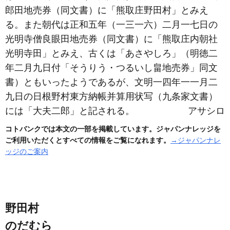
郎田地売券
（同文書）
に「熊取庄野田村」とみえ
る。また朝代は正和五年
（一三一六）
二月一七日の
光明寺僧良眼田地売券
（同文書）
に「熊取庄内朝社
光明寺田」とみえ、古くは「あさやしろ」
（明徳二
年二月九日付「そうりう・つるいし畠地売券」同文
書）
ともいったようであるが、文明一四年一一月二
九日の日根野村東方納帳并算用状写
（九条家文書）
には「大夫二郎
」と記される。
アサシロ
コトバンクでは本文の一部を掲載しています。ジャパンナレッジを
ご利用いただくとすべての情報をご覧になれます。
→ジャパンナレ
ッジのご案内
野田村
のだむら