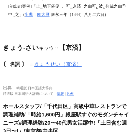
[初出の実例]「止
地下催促
、可
京済
之由可
被
仰哉之由予
二
一
二
一
レ
レ
申
之」(
出典
：
園太暦
‐康永三年（1344）八月二六日)
レ
きょう‐さい
【京済】
キャウ‥
〘 名詞 〙
＝
きょうせい（京済）
出典
精選版 日本国語大辞典
精選版 日本国語大辞典について
情報
|
凡例
ホールスタッフ/「千代田区」高級中華レストランで
調理補助/「時給1,600円」銀座駅すぐのモダンチャイ
ニーズ#調理経験/20〜40代男女活躍中!「土日含む週
3日〜!」/東京都/中央区