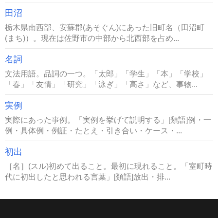
田沼
栃木県南西部、安蘇郡(あそぐん)にあった旧町名（田沼町
(まち)）。現在は佐野市の中部から北西部を占め...
名詞
文法用語。品詞の一つ。「太郎」「学生」「本」「学校」
「春」「友情」「研究」「泳ぎ」「高さ」など、事物...
実例
実際にあった事例。「実例を挙げて説明する」[類語]例・一
例・具体例・例証・たとえ・引き合い・ケース・...
初出
［名］(スル)初めて出ること。最初に現れること。「室町時
代に初出したと思われる言葉」[類語]放出・排...