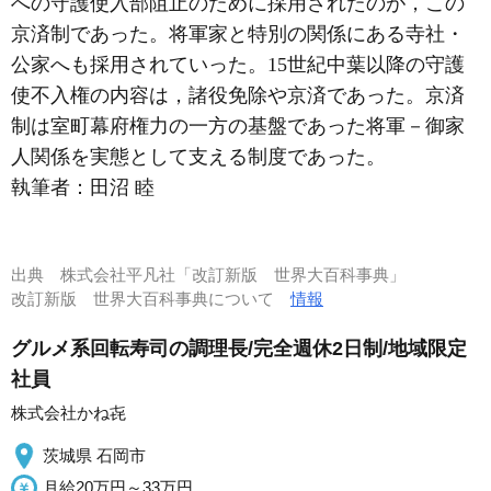
への守護使入部阻止のために採用されたのが，この
京済制であった。将軍家と特別の関係にある寺社・
公家へも採用されていった。15世紀中葉以降の守護
使不入権の内容は，諸役免除や京済であった。京済
制は室町幕府権力の一方の基盤であった将軍－御家
人関係を実態として支える制度であった。
執筆者：
田沼 睦
出典
株式会社平凡社「改訂新版 世界大百科事典」
改訂新版 世界大百科事典について
情報
グルメ系回転寿司の調理長/完全週休2日制/地域限定
社員
株式会社かね㐂
茨城県 石岡市
月給20万円～33万円