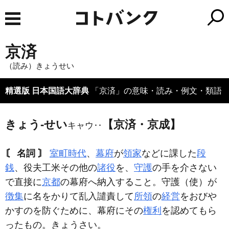
京済
（読み）きょうせい
精選版 日本国語大辞典
「京済」の意味・読み・例文・類語
きょう‐せい
【京済・京成】
キャウ‥
〘 名詞 〙
室町時代
、
幕府
が
領家
などに課した
段
銭
、役夫工米その他の
諸役
を、
守護
の手を介さない
で直接に
京都
の幕府へ納入すること。守護（使）が
徴集
に名をかりて乱入譴責して
所領
の
経営
をおびや
かすのを防ぐために、幕府にその
権利
を認めてもら
ったもの。きょうさい。