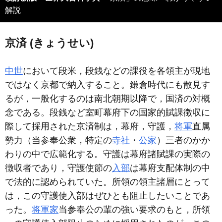
解説
京済 (きょうせい)
中世
において段米，段銭などの課役を各領主が現地
ではなく京都で納入すること。鎌倉時代にも散見す
るが，一般化するのは南北朝期以降で，国済の対概
念である。段銭など室町幕府下の国家的賦課徴収に
際して採用された京済制は，幕府，守護，
将軍
直属
勢力（当参奉公衆，特定の
寺社
・
公家
）三者のかか
わりの中で広範化する。守護は幕府諸賦課の実際の
徴収者であり，守護使節の
入部
は幕府支配体制の中
で法的に認められていた。所領の領主諸層にとって
は，この守護使入部はぜひとも阻止したいことであ
った。
将軍家
当参奉公の輩の強い要求のもと，所領