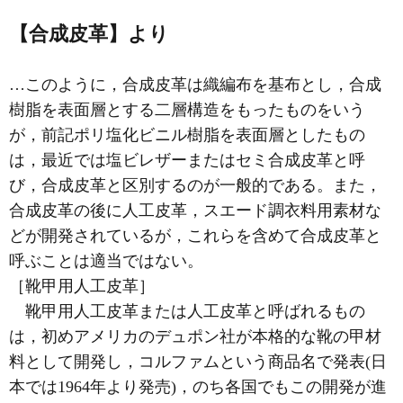
【合成皮革】より
…このように，合成皮革は織編布を基布とし，合成
樹脂を表面層とする二層構造をもったものをいう
が，前記ポリ塩化ビニル樹脂を表面層としたもの
は，最近では塩ビレザーまたはセミ合成皮革と呼
び，合成皮革と区別するのが一般的である。また，
合成皮革の後に人工皮革，スエード調衣料用素材な
どが開発されているが，これらを含めて合成皮革と
呼ぶことは適当ではない。
［靴甲用人工皮革］
靴甲用人工皮革または人工皮革と呼ばれるもの
は，初めアメリカのデュポン社が本格的な靴の甲材
料として開発し，コルファムという商品名で発表(日
本では1964年より発売)，のち各国でもこの開発が進