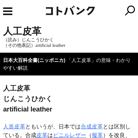
人工皮革
（読み）じんこうひかく
（その他表記）artificial leather
日本大百科全書(ニッポニカ)
「人工皮革」の意味・わかり
やすい解説
人工皮革
じんこうひかく
artificial leather
人造皮革
ともいうが、日本では
合成皮革
とは区別し
ている。合成
皮革
は
ビニルレザー
（
擬革
）を改良、