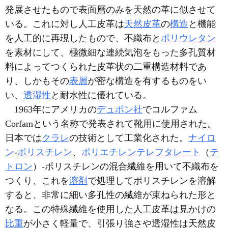
発展させたもので表面層のみを天然の革に似させて
いる。これに対し人工皮革は
天然皮革
の
構造
と機能
を人工的に再現したもので、不織布と
ポリウレタン
を素材にして、極微細な連続気泡をもった多孔質材
料によってつくられた皮革状の二重構造材料であ
り、しかもその
表層
が密な構造を有するものをい
い、
透湿性
と耐水性に優れている。
1963年にアメリカの
デュポン社
でコルファム
Corfamという名称で発表されて靴用に使用された。
日本では
クラレ
の技術として工業化された。
ナイロ
ン
‐
ポリスチレン
、
ポリエチレンテレフタレート
（
テ
トロン
）‐ポリスチレンの混合繊維を用いて不織布を
つくり、これを
溶剤
で処理してポリスチレンを溶解
すると、非常に細い多孔性の繊維が束ねられた形と
なる。この特殊繊維を使用した人工皮革は見かけの
比重
が小さく軽量で、引張り強さや透湿性は天然皮