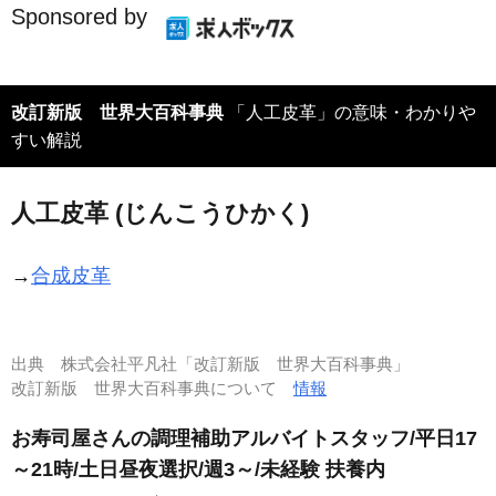
Sponsored by
改訂新版 世界大百科事典
「人工皮革」の意味・わかりや
すい解説
人工皮革 (じんこうひかく)
→
合成皮革
出典
株式会社平凡社「改訂新版 世界大百科事典」
改訂新版 世界大百科事典について
情報
お寿司屋さんの調理補助アルバイトスタッフ/平日17
～21時/土日昼夜選択/週3～/未経験 扶養内