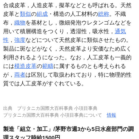
合成皮革，人造皮革，擬革などとも呼ばれる。天然
皮革と
類似
の
組成
・構造の人工材料の
総称
。不織
布，
織物
を基材とし，微細発泡ウレタンゴムなどを
用いて積層構造をつくり，透湿性，吸水性，
通気
性
，
強度
などについて天然皮革に類似させたもの。
製品に斑などがなく，天然皮革より安価なため広く
利用されるようになった。なお，人工皮革も一義的
には
模造皮革
の
範疇
に属するものとも考えられる
が，
両者
は区別して取扱われており，特に物理的性
質では人工皮革がすぐれている。
出典
ブリタニカ国際大百科事典 小項目事典
ブリタニカ国際大百科事典 小項目事典について
情報
製造「組立・加工」/茅野市週3から5日水産部門の調
理スタッフ時給1500円