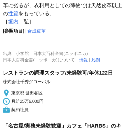
革に劣るが、衣料用としての薄物では天然皮革以上
の
性質
をもっている。
［
垣内
弘］
[参照項目]
|
合成皮革
出典
小学館 日本大百科全書(ニッポニカ)
日本大百科全書(ニッポニカ)について
情報
|
凡例
レストランの調理スタッフ/未経験可/年休122日
株式会社千秀グローバル
東京都 世田谷区
月給25万6,000円
契約社員
「名古屋/実務未経験歓迎」カフェ「HARBS」のキ