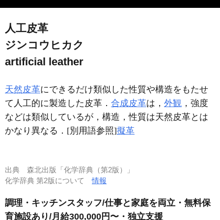
人工皮革
ジンコウヒカク
artificial leather
天然皮革
にできるだけ類似した性質や構造をもたせ
て人工的に製造した皮革．
合成皮革
は，
外観
，強度
などは類似しているが，構造，性質は天然皮革とは
かなり異なる．[別用語参照]
擬革
出典
森北出版「化学辞典（第2版）」
化学辞典 第2版について
情報
調理・キッチンスタッフ/仕事と家庭を両立・無料保
育施設あり/月給300,000円〜・独立支援