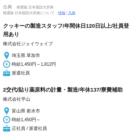
出典
精選版 日本国語大辞典
精選版 日本国語大辞典について
情報
|
凡例
クッキーの製造スタッフ/年間休日120日以上/社員登
用あり
株式会社ジェイウェイブ
埼玉県 草加市
時給1,450円～1,812円
派遣社員
2交代/貼り薬原料の計量・製造/年休137/寮費補助
株式会社平山
富山県 射水市
時給1,450円～
正社員 / 派遣社員