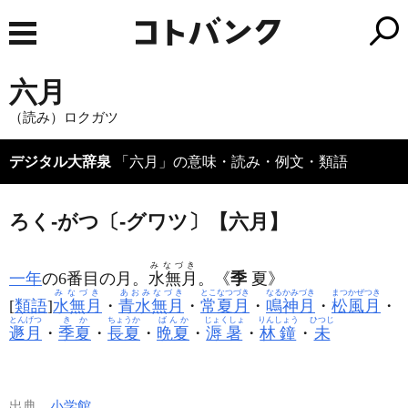
六月
（読み）ロクガツ
デジタル大辞泉
「六月」の意味・読み・例文・類語
ろく‐がつ〔‐グワツ〕【六月】
みなづき
一年
の6番目の月。
水無月
。
《
季
夏》
みなづき
あおみなづき
とこなつづき
なるかみづき
まつかぜつき
[
類語
]
水無月
・
青水無月
・
常夏月
・
鳴神月
・
松風月
・
とんげつ
きか
ちょうか
ばんか
じょくしょ
りんしょう
ひつじ
遯月
・
季夏
・
長夏
・
晩夏
・
溽暑
・
林鐘
・
未
出典
小学館