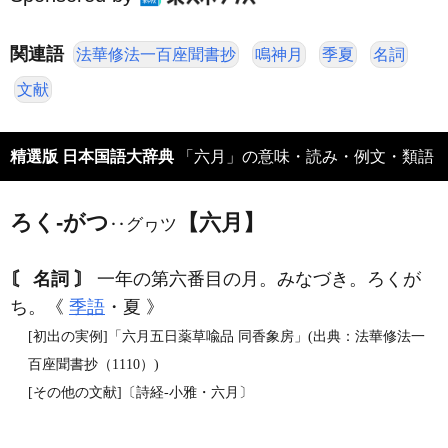
関連語
法華修法一百座聞書抄
鳴神月
季夏
名詞
文献
精選版 日本国語大辞典
「六月」の意味・読み・例文・類語
ろく‐がつ
【六月】
‥グヮツ
〘 名詞 〙
一年の第六番目の月。みなづき。ろくが
ち。《
季語
・夏 》
[初出の実例]「六月五日薬草喩品 同香象房」(出典：法華修法一
百座聞書抄（1110）)
[その他の文献]〔詩経‐小雅・六月〕