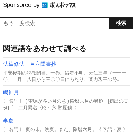
Sponsored by
関連語をあわせて調べる
法華修法一百座聞書抄
平安後期の説教聞書。一巻。編者不明。天仁三年（一一一
〇）二月二八日から三〇〇日にわたり、某内親王の発...
鳴神月
〘 名詞 〙 ( 雷鳴が多い月の意 ) 陰暦六月の異称。[初出の実
例]「十二月異名〈略〉六 常夏鵜〈...
季夏
〘 名詞 〙 夏の末。晩夏。また、陰暦六月。《 季語・夏 》