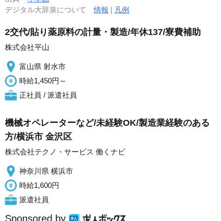
デジタル大辞泉について
情報
|
凡例
2交代/貼り薬原料の計量・製造/年休137/寮費補助
株式会社平山
富山県 射水市
時給1,450円～
正社員 / 派遣社員
機械オペレーターなど/未経験OK/製造業経験のある
方/横浜市 金沢区
株式会社テクノ・サービス 働くナビ
神奈川県 横浜市
時給1,600円
派遣社員
Sponsored by