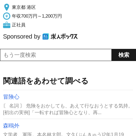
東京都 港区
年収700万円～1,200万円
正社員
Sponsored by
関連語をあわせて調べる
冒険心
〘 名詞 〙 危険をおかしても、あえて行なおうとする気持。
[初出の実例]「一転すれば冒険心となり、再...
森鴎外
文学者、軍医。本名林太郎。文久(ぶんきゅう)2年1月19