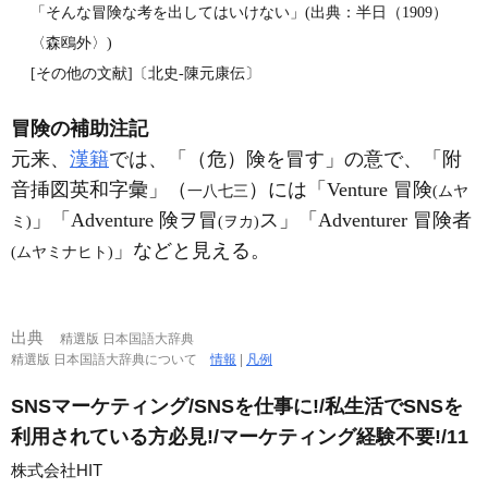
「そんな冒険な考を出してはいけない」(出典：半日（1909）
〈森鴎外〉)
[その他の文献]〔北史‐陳元康伝〕
冒険の補助注記
元来、
漢籍
では、「（危）険を冒す」の意で、「附
音挿図英和字彙」（
）には「Venture 冒険
一八七三
(ムヤ
」「Adventure 険ヲ冒
ス」「Adventurer 冒険者
ミ)
(ヲカ)
」などと見える。
(ムヤミナヒト)
出典
精選版 日本国語大辞典
精選版 日本国語大辞典について
情報
|
凡例
SNSマーケティング/SNSを仕事に!/私生活でSNSを
利用されている方必見!/マーケティング経験不要!/11
株式会社HIT