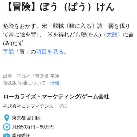
【冒険】ぼう（ばう）けん
危険をおかす。宋・
軾〔峡に入る〕詩
を伐り
て常に險を
し 米を得れども
(たん)（
大瓶
）に盈
(み)たず
字通
「冒」の
項目を見る
。
出典
平凡社「普及版 字通」
普及版 字通について
情報
ローカライズ・マーケティング/ゲーム会社
株式会社コンフィデンス・プロ
東京都 品川区
月給50万円～80万円
業務委託