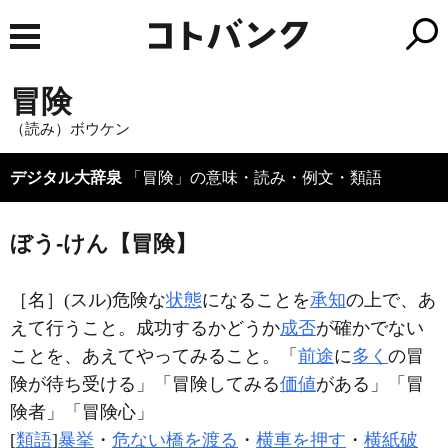
冒険
（読み）ボウケン
デジタル大辞泉
「冒険」の意味・読み・例文・類語
ぼう‐けん【冒険】
［名］
(スル)
危険な
状態
になることを
承知
の上で、あ
えて行うこと。成功するかどうか
成否
が確かでない
ことを、あえてやってみること。「
前途
に
多く
の
冒
険
が待ち受ける」「
冒険
してみる
価値
がある」「
冒
険
者」「
冒険
心」
[
類語
]
暴挙
・
危ない橋を渡る
・
横車を押す
・
横紙破