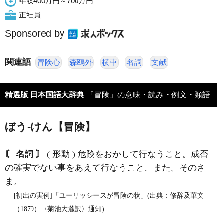
年収400万円～700万円
正社員
Sponsored by
関連語
冒険心
森鴎外
横車
名詞
文献
精選版 日本国語大辞典
「冒険」の意味・読み・例文・類語
ぼう‐けん【冒険】
〘 名詞 〙
( 形動 ) 危険をおかして行なうこと。成否
の確実でない事をあえて行なうこと。また、そのさ
ま。
[初出の実例]「ユーリッシースが冒険の状」(出典：修辞及華文
（1879）〈菊池大麓訳〉通知)