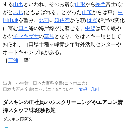
する
山名
といわれ、その秀麗な
山形
から
長門
富士(な
がと
ふじ
)ともよばれる。とがった
山頂
からは東に
中
国山地
を望み、
北西
に
須佐湾
から萩(
はぎ
)沿岸の変化
に富む
日本
海の海岸線が見渡せる。
中腹
は広く緩や
かな
チマキザサ
の
草原
となり、冬はスキー場として
知られ、山口県十種ヶ峰青少年野外活動センターや
オートキャンプ場がある。
［
三浦
肇］
出典
小学館 日本大百科全書(ニッポニカ)
日本大百科全書(ニッポニカ)について
情報
|
凡例
ダスキンの正社員/ハウスクリーニングやエアコン清
掃スタッフ/未経験歓迎
ダスキン藤阿久