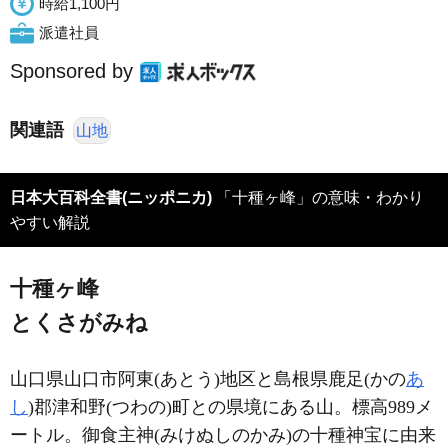
時給1,100円
派遣社員
Sponsored by
関連語
山地
日本大百科全書(ニッポニカ)
「十種ヶ峰」の意味・わかり
やすい解説
十種ヶ峰
とくさがみね
山口県山口市阿東(あとう)地区と島根県鹿足(かの
あ
し
)郡津和野(つわの)町との県境にある山。標高989メ
ートル。御食主神(みけぬしのかみ)の十種神宝に由来