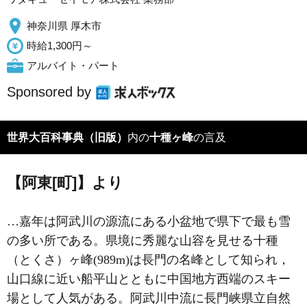
神奈川県 厚木市
時給1,300円～
アルバイト・パート
Sponsored by
世界大百科事典（旧版）
内の
十種ヶ峰
の言及
【阿東[町]】より
…嘉年は阿武川の源流にある小盆地で県下で最も雪
の多い所である。県境に秀麗な山容を見せる十種
（とくさ）ヶ峰(989m)は長門の名峰として知られ，
山口線に近い船平山とともに中国地方西端のスキー
場として人気がある。阿武川中流に長門峡県立自然