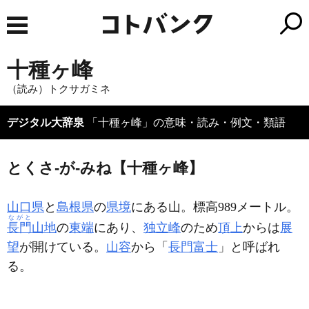
十種ヶ峰
（読み）トクサガミネ
デジタル大辞泉
「十種ヶ峰」の意味・読み・例文・類語
とくさ‐が‐みね【十種ヶ峰】
山口県
と
島根県
の
県境
にある山。標高989メートル。
ながと
長門
山地
の
東端
にあり、
独立峰
のため
頂上
からは
展
望
が開けている。
山容
から「
長門富士
」と呼ばれ
る。