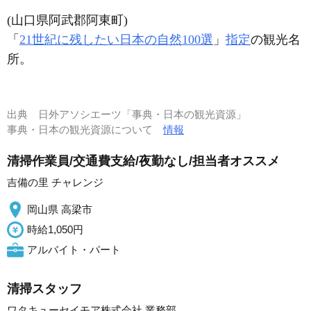
(山口県阿武郡阿東町)
「
21世紀に残したい日本の自然100選
」
指定
の観光名
所。
出典
日外アソシエーツ「事典・日本の観光資源」
事典・日本の観光資源について
情報
清掃作業員/交通費支給/夜勤なし/担当者オススメ
吉備の里 チャレンジ
岡山県 高梁市
時給1,050円
アルバイト・パート
清掃スタッフ
ワタキューセイモア株式会社 業務部