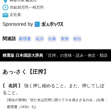
神奈川県 横浜市
月給30万円～45万円
正社員
Sponsored by
関連語
窮理通
名詞
出典
実例
初出
精選版 日本国語大辞典
「圧搾」の意味・読み・例文・類語
あっ‐さく【圧搾】
〘 名詞 〙
強く押し縮めること。また、押してしぼ
ること。
[初出の実例]「但だ水は圧搾に因りて小を成さざるのみ」(出典：
窮理通（1836）七)