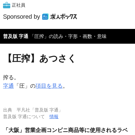
正社員
Sponsored by
普及版 字通
「圧搾」の読み・字形・画数・意味
【圧搾】あつさく
搾る。
字通
「圧」の
項目を見る
。
出典
平凡社「普及版 字通」
普及版 字通について
情報
「大阪」営業企画コンビニ商品等に使用されるラベ