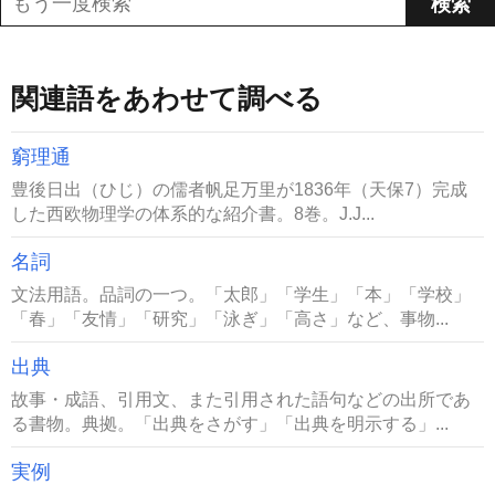
関連語をあわせて調べる
窮理通
豊後日出（ひじ）の儒者帆足万里が1836年（天保7）完成
した西欧物理学の体系的な紹介書。8巻。J.J...
名詞
文法用語。品詞の一つ。「太郎」「学生」「本」「学校」
「春」「友情」「研究」「泳ぎ」「高さ」など、事物...
出典
故事・成語、引用文、また引用された語句などの出所であ
る書物。典拠。「出典をさがす」「出典を明示する」...
実例