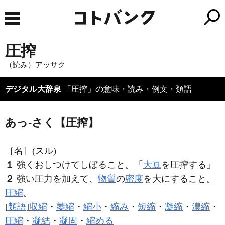
圧搾
（読み）アッサク
デジタル大辞泉
「圧搾」の意味・読み・例文・類語
あっ‐さく【圧搾】
［名］
(スル)
１
強くおしつけてしぼること。「
大豆
を
圧搾
する」
２
強い圧力を加えて、
物質
の
密度
を大にすること。
圧縮
。
[
類語
]
収縮
・
萎縮
・
縮小
・
縮み
・
短縮
・
凝縮
・
濃縮
・
圧縮
・
凝結
・
凝固
・
縮める