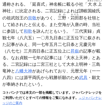
オホミツカミノ
通称される。「延喜式」神名帳に載る小社「
大水上
神社」に比定される。二宮記録によれば讃岐国綾氏
みの
かりた
の祖武殻王の
崇敬
があつく、
三野
・
苅田
郡を社領と
して給されたと伝える。また空海が入唐の時、当社
に参詣して
和歌
を詠んだともいう。「三代実録」貞
観七年
（八六五）
一〇月九日条に正五位下に叙され
た記事がみえ、同一七年五月二七日条と元慶元年
（八七七）
三月四日条に正五位上に
昇叙
の記事が載
る。なお貞観一七年の記事には「大水上天神」とあ
る。二宮記録には二宮三社として大水上明神・三島
竜神と
八幡大神
があげられており、元暦元年
（一一
八四）
には源平両氏から戦勝祈願のため
武具
・願文
が奉納されたという。
コトバンクでは本文の一部を掲載しています。ジャパンナレッジを
ご利用いただくとすべての情報をご覧になれます。
→ジャパンナレ
ッジのご案内