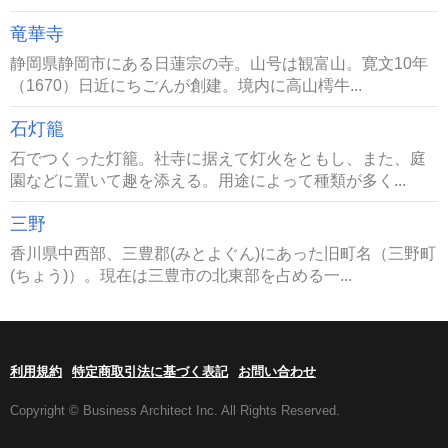
竜華寺
静岡県静岡市にある日蓮宗の寺。山号は観富山。寛文10年
（1670）日近にちごんが創建。境内に高山樗牛...
石灯籠
石でつくった灯籠。社寺に据えて灯火をともし、また、庭
園などに置いて趣を添える。用途によって種類が多く...
三野
香川県中西部、三豊郡(みとよぐん)にあった旧町名（三野町
(ちょう)）。現在は三豊市の北東部を占める一...
利用規約
特定商取引法に基づく表記
お問い合わせ
Copyright © Business Architect Inc. All Rights Reserved.