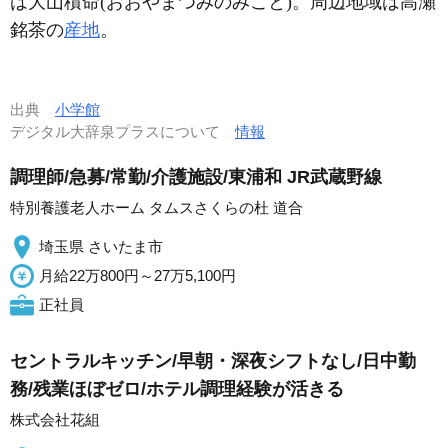
は大山積命(おおやまつみのみこと)。周辺地域は高瀬
銘茶の
産地
。
出典
小学館
デジタル大辞泉プラスについて
情報
調理師/急募/常勤/介護施設/東浦和 JR武蔵野線
特別養護老人ホーム タムスさくらの杜 道合
埼玉県 さいたま市
月給22万800円～27万5,100円
正社員
セントラルキッチン/早朝・深夜シフトなし/日中勤
務/残業ほぼゼロ/ホテル調理経験が活きる
株式会社花組