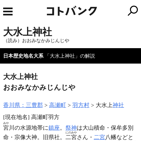
大水上神社
（読み）おおみなかみじんじや
日本歴史地名大系
「大水上神社」の解説
大水上神社
おおみなかみじんじや
香川県：三豊郡
高瀬町
羽方村
大水上
神社
[現在地名]
高瀬町羽方
みや
宮
川の水源地帯に
鎮座
。
祭神
は大山積命・保牟多別
にのみや
命・宗像大神。旧県社。
二宮
さん・
二宮
八幡などと