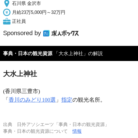
石川県 金沢市
月給23万5,000円～32万円
正社員
Sponsored by
事典・日本の観光資源
「大水上神社」の解説
大水上神社
(香川県三豊市)
「
香川のみどり100選
」
指定
の観光名所。
出典
日外アソシエーツ「事典・日本の観光資源」
事典・日本の観光資源について
情報