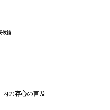
長候補
）
内の
存心
の言及