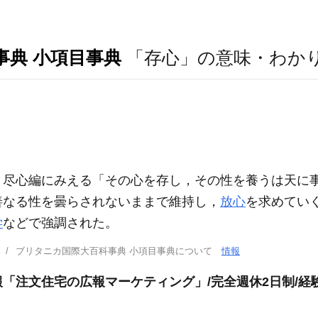
事典 小項目事典
「存心」の意味・わか
尽心編にみえる「その心を存し，その性を養うは天に事 
善なる性を曇らされないままで維持し，
放心
を求めてい
学
などで強調された。
ブリタニカ国際大百科事典 小項目事典について
情報
「注文住宅の広報マーケティング」/完全週休2日制/経験