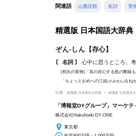
関連語
山鹿語類
名詞
実
精選版 日本国語大辞典
ぞん‐しん【存心】
〘 名詞 〙
心中に思うところ。考
[初出の実例]「其の存心する処の剛操も
「ちょっとおめへの三絃
をね
(さみせん)
出典
精選版 日本国語大辞典
精選版 日本国語
「博報堂DYグループ」マーケティ
株式会社Hakuhodo DY ONE
東京都
年収800万円～1,000万円