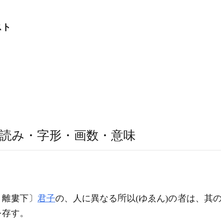
スト
読み・字形・画数・意味
、離婁下〕
君子
の、人に異なる
以(ゆゑん)の
は、其
を存す。