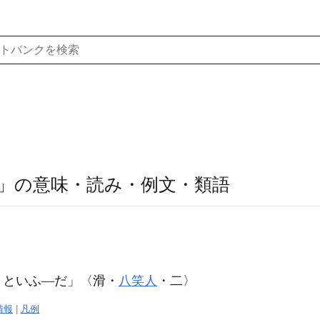
」の意味・読み・例文・類語
。
うといふ―だ」〈滑・
八笑人
・二〉
情報
|
凡例