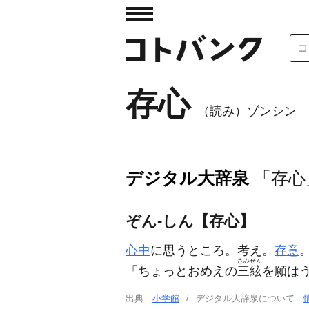
存心
（読み）ゾンシン
デジタル大辞泉
「存心
ぞん‐しん【存心】
心中
に思うところ。考え。
存意
さみせん
「ちょっとおめえの
三絃
を願は
出典
小学館
デジタル大辞泉について