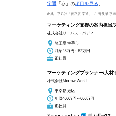
字通
「存」の
項目を見る
。
出典
平凡社「普及版 字通」
普及版 字
マーケティング支援の案内担当/
株式会社リーパス・バディ
埼玉県 幸手市
月給28万円～52万円
正社員
マーケティングプランナー/人材
株式会社Morrow World
東京都 港区
年収400万円～600万円
正社員
Sponsored by