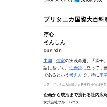
ブリタニカ国際大百科
存心
そんしん
cun-xin
中国
，
儒家
の実践命題。『孟子』
語に基づく。
性善説
に立って，
であるという
考え方
で，特に
宋
出典
ブリタニカ国際大百科事典 小項目事典
企画から統括まで携わる社内広報
株式会社ブルーハウス