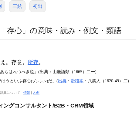
例
三絃
初出
「存心」の意味・読み・例文・類語
え。存意。
所存
。
あらはれつべき也」(出典：山鹿語類（1665）二一)
がはうといふ存心
だ」(
出典
：
滑稽本
・八笑人（1820‐49）二)
(ゾンシン)
大辞典について
情報
|
凡例
ングコンサルタント/B2B・CRM領域