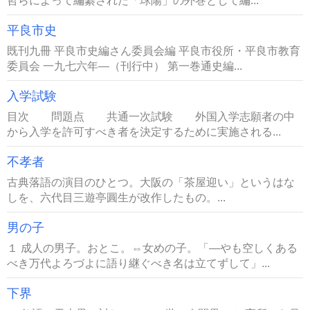
哲らによって編纂された「球陽」の外巻として編...
平良市史
既刊九冊 平良市史編さん委員会編 平良市役所・平良市教育
委員会 一九七六年―（刊行中） 第一巻通史編...
入学試験
目次 問題点 共通一次試験 外国入学志願者の中
から入学を許可すべき者を決定するために実施される...
不孝者
古典落語の演目のひとつ。大阪の「茶屋迎い」というはな
しを、六代目三遊亭圓生が改作したもの。...
男の子
１ 成人の男子。おとこ。⇔女めの子。「―やも空しくある
べき万代よろづよに語り継ぐべき名は立てずして」...
下界