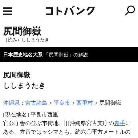
尻間御嶽
（読み）ししまうたき
日本歴史地名大系
「尻間御嶽」の解説
尻間御嶽
ししまうたき
沖縄県：宮古諸島
平良市
西里村
尻間御嶽
[現在地名]
平良市西里
官公庁舎の並ぶ市街地、旧沖縄県宮古支庁の
裏手
に
ある。方音ではッシマとも。約六〇平方メートルの