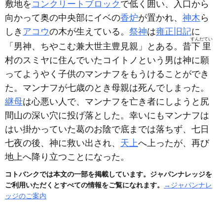
敷地を
コンクリートブロック
で低く囲い、入口から
向かって奥の中央部にイベの
香炉
が置かれ、
神木
ら
しき
アコウ
の木が生えている。
祭神
は
雍正旧記
に
すんだてい
「男神、ちやこむ兼大世主豊見親」とある。昔
下里
村のスミヤに住んでいたコイトノという男は神に願
ってようやく子供のマンナフをもうけることができ
た。マンナフが七歳のとき母親は死んでしまった。
継母
は心悪い人で、マンナフを亡き者にしようと尻
間山の深い穴に投げ落とした。幸いにもマンナフは
はい掛かっていた葛のお陰で底までは落ちず、七日
七夜の後、神に救い出され、
天上
へ上ったが、再び
地上へ降り立つことになった。
コトバンクでは本文の一部を掲載しています。ジャパンナレッジを
ご利用いただくとすべての情報をご覧になれます。
→ジャパンナレ
ッジのご案内