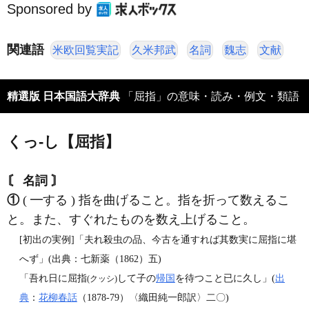
Sponsored by
関連語
米欧回覧実記
久米邦武
名詞
魏志
文献
精選版 日本国語大辞典
「屈指」の意味・読み・例文・類語
くっ‐し【屈指】
〘 名詞 〙
①
( ━する ) 指を曲げること。指を折って数えるこ
と。また、すぐれたものを数え上げること。
[初出の実例]「夫れ殺虫の品、今古を通すれば其数実に屈指に堪
へず」(出典：七新薬（1862）五)
「吾れ日に屈指
して子の
帰国
を待つこと已に久し」(
出
(クッシ)
典
：
花柳春話
（1878‐79）〈織田純一郎訳〉二〇)