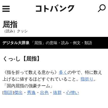
屈指
（読み）クッシ
デジタル大辞泉
「屈指」の意味・読み・例文・類語
くっ‐し【屈指】
《指を折って数える意から》
多く
の中で、特に数え
上げるに値するほどすぐれていること。
指折り
。
「国内
屈指
の強豪チーム」
[
類語
]
傑出
・
秀逸
・
出色
・
抜群
・
心憎い