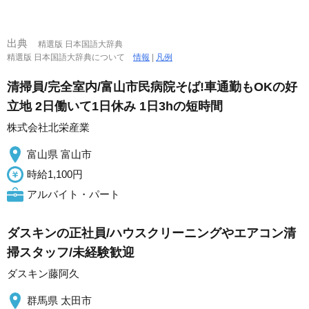
出典
精選版 日本国語大辞典
精選版 日本国語大辞典について
情報
|
凡例
清掃員/完全室内/富山市民病院そば!車通勤もOKの好
立地 2日働いて1日休み 1日3hの短時間
株式会社北栄産業
富山県 富山市
時給1,100円
アルバイト・パート
ダスキンの正社員/ハウスクリーニングやエアコン清
掃スタッフ/未経験歓迎
ダスキン藤阿久
群馬県 太田市