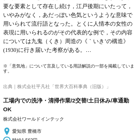
要な要素として存在し続け，江戸後期にいたって，
いやみがなく，あだっぽい色気というような意味で
用いられて流行語となった。とくに
人情本
の女性の
表現に用いられるのがその代表的な例で，その内容
については
九鬼（くき）周造
の《｀いき’の構造》
(1930)に行き届いた考察がある。…
※「意気地」について言及している用語解説の一部を掲載していま
す。
出典｜
株式会社平凡社「世界大百科事典（旧版）」
工場内での洗浄・清掃作業/2交替/土日休み/車通勤
OK
株式会社ワールドインテック
愛知県 豊橋市