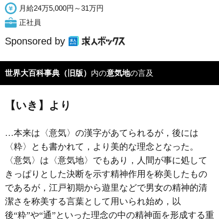
月給24万5,000円～31万円
正社員
Sponsored by
世界大百科事典（旧版）
内の
意気地
の言及
【いき】より
…本来は〈意気〉の漢字があてられるが，後には
〈粋〉とも書かれて，より美的な理念となった。
〈意気〉は〈意気地〉でもあり，人間が事に処して
きっぱりとした決断を示す精神作用を称美したもの
であるが，江戸初期から遊里などで男女の精神的清
潔さを称美する言葉として用いられ始め，以
後“粋”や“通”といった理念の中の精神面を形成する重