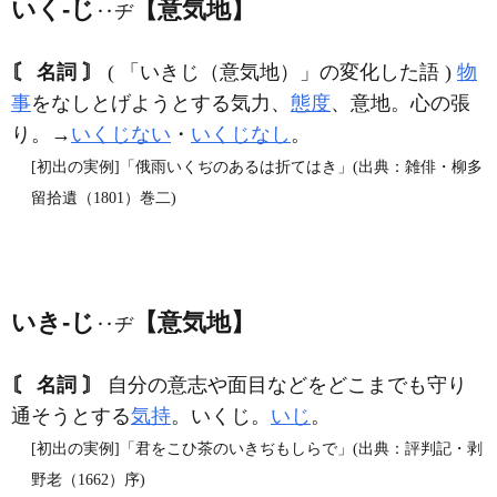
いく‐じ
【意気地】
‥ヂ
〘 名詞 〙
( 「いきじ（意気地）」の変化した語 )
物
事
をなしとげようとする気力、
態度
、意地。心の張
り。→
いくじない
・
いくじなし
。
[初出の実例]「俄雨いくぢのあるは折てはき」(出典：雑俳・柳多
留拾遺（1801）巻二)
いき‐じ
【意気地】
‥ヂ
〘 名詞 〙
自分の意志や面目などをどこまでも守り
通そうとする
気持
。いくじ。
いじ
。
[初出の実例]「君をこひ茶のいきぢもしらで」(出典：評判記・剥
野老（1662）序)