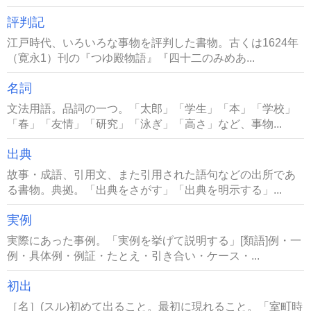
評判記
江戸時代、いろいろな事物を評判した書物。古くは1624年
（寛永1）刊の『つゆ殿物語』『四十二のみめあ...
名詞
文法用語。品詞の一つ。「太郎」「学生」「本」「学校」
「春」「友情」「研究」「泳ぎ」「高さ」など、事物...
出典
故事・成語、引用文、また引用された語句などの出所であ
る書物。典拠。「出典をさがす」「出典を明示する」...
実例
実際にあった事例。「実例を挙げて説明する」[類語]例・一
例・具体例・例証・たとえ・引き合い・ケース・...
初出
［名］(スル)初めて出ること。最初に現れること。「室町時