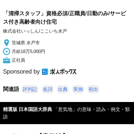
「清掃スタッフ」資格必須/正職員/日勤のみ/サービ
ス付き高齢者向け住宅
株式会社いっしん/ここいち水戸
茨城県 水戸市
月給18万5,000円
正社員
Sponsored by
関連語
評判記
名詞
出典
実例
初出
精選版 日本国語大辞典
「意気地」の意味・読み・例文・類
語