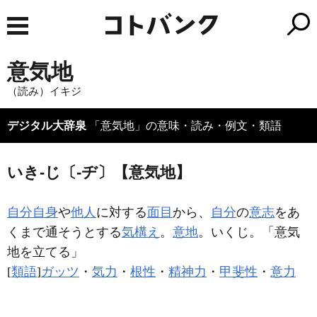
意気地
（読み）イキジ
デジタル大辞泉
「意気地」の意味・読み・例文・類語
いき‐じ〔‐ヂ〕【意気地】
自分自身
や
他人
に対する
面目
から、
自分
の
意志
をあ
くまで通そうとする
気構え
。
意地
。いくじ。「
意気
地
を立てる」
[
類語
]
ガッツ
・
気力
・
根性
・
精神力
・
甲斐性
・
意力