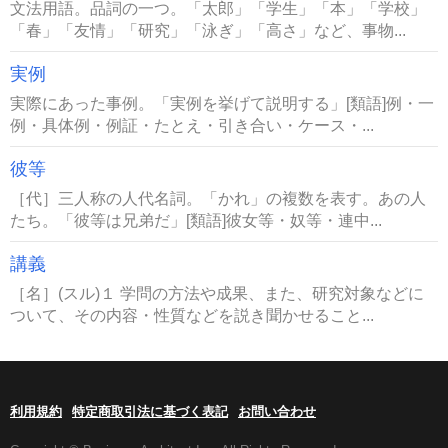
文法用語。品詞の一つ。「太郎」「学生」「本」「学校」
「春」「友情」「研究」「泳ぎ」「高さ」など、事物...
実例
実際にあった事例。「実例を挙げて説明する」[類語]例・一
例・具体例・例証・たとえ・引き合い・ケース・...
彼等
［代］三人称の人代名詞。「かれ」の複数を表す。あの人
たち。「彼等は兄弟だ」[類語]彼女等・奴等・連中...
講義
［名］(スル)１ 学問の方法や成果、また、研究対象などに
ついて、その内容・性質などを説き聞かせること...
利用規約
特定商取引法に基づく表記
お問い合わせ