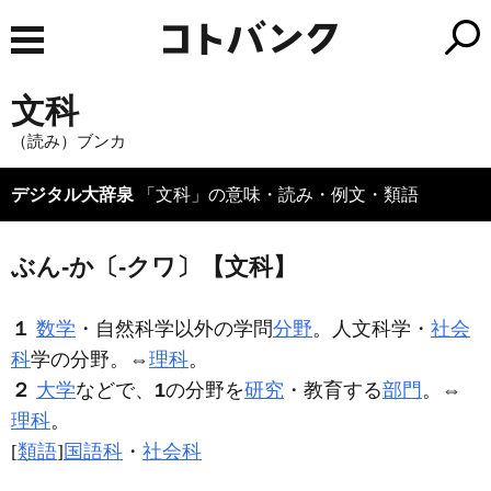
文科
（読み）ブンカ
デジタル大辞泉
「文科」の意味・読み・例文・類語
ぶん‐か〔‐クワ〕【文科】
１
数学
・自然科学以外の学問
分野
。人文科学・
社会
科
学の分野。⇔
理科
。
２
大学
などで、
1
の分野を
研究
・教育する
部門
。⇔
理科
。
[
類語
]
国語科
・
社会科