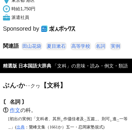
東京都 港区
時給1,750円
派遣社員
Sponsored by
関連語
田山花袋
夏目漱石
高等学校
名詞
実例
精選版 日本国語大辞典
「文科」の意味・読み・例文・類語
ぶん‐か
【文科】
‥クヮ
〘 名詞 〙
①
作文
の科。
[初出の実例]「文科者、其所
作儘佳者及
五篇
、則可
進
一等
レ
二
一
レ
二
」(
出典
：鵞峰文集（1661か）五一・忍岡家塾規式)
一