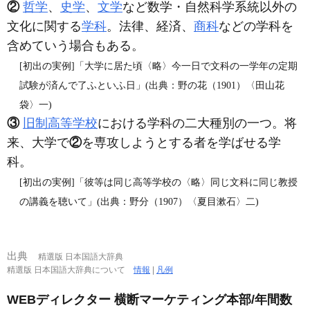
②
哲学
、
史学
、
文学
など数学・自然科学系統以外の
文化に関する
学科
。法律、経済、
商科
などの学科を
含めていう場合もある。
[初出の実例]「大学に居た頃〈略〉今一日で文科の一学年の定期
試験が済んで了ふといふ日」(出典：野の花（1901）〈田山花
袋〉一)
③
旧制高等学校
における学科の二大種別の一つ。将
来、大学で
②
を専攻しようとする者を学ばせる学
科。
[初出の実例]「彼等は同じ高等学校の〈略〉同じ文科に同じ教授
の講義を聴いて」(出典：野分（1907）〈夏目漱石〉二)
出典
精選版 日本国語大辞典
精選版 日本国語大辞典について
情報
|
凡例
WEBディレクター 横断マーケティング本部/年間数