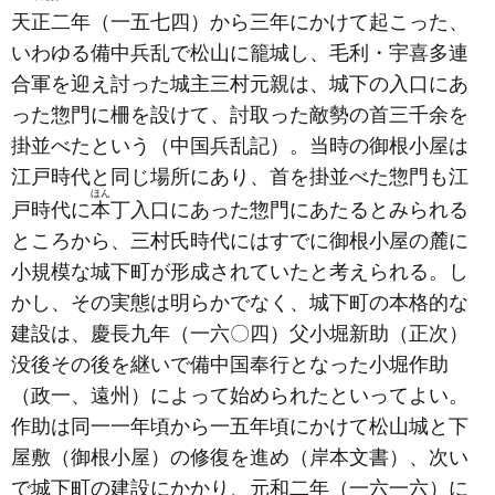
天正二年
（一五七四）
から三年にかけて起こった、
いわゆる備中兵乱で松山に籠城し、毛利・宇喜多連
合軍を迎え討った城主三村元親は、城下の入口にあ
った惣門に柵を設けて、討取った敵勢の首三千余を
掛並べたという
（中国兵乱記）
。当時の御根小屋は
江戸時代と同じ場所にあり、首を掛並べた惣門も江
ほん
戸時代に
本
丁入口にあった惣門にあたるとみられる
ところから、三村氏時代にはすでに御根小屋の麓に
小規模な城下町が形成されていたと考えられる。し
かし、その実態は明らかでなく、城下町の本格的な
建設は、慶長九年
（一六〇四）
父小堀新助
（正次）
没後その後を継いで備中国奉行となった小堀作助
（政一、遠州）
によって始められたといってよい。
作助は同一一年頃から一五年頃にかけて松山城と下
屋敷
（御根小屋）
の修復を進め
（岸本文書）
、次い
で城下町の建設にかかり、元和二年
（一六一六）
に