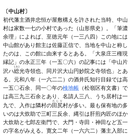
〔中山村〕
初代藩主酒井忠恒が屋敷構えを許された当時、中山
村は家数一七の小村であった
（山形県史）
。「筆濃
余理」によれば、至徳元年
（一三八四）
この地には
中山館があり館主は佐藤正信で、当地を中山と称し
たのは、この館に由来するとある。「大泉庄三権現
縁記」の永正三年
（一五〇六）
の記事には「中山片
(カ)
沢ハ
総
光寺領也、同片沢大山円妙院之寺領也」とあ
る。元和八年
（一六二二）
の酒井氏知行目録では高
一五〇石余、同一〇年の
検地帳
（松嶺区有文書）
で
は高三九三石余とあり、名請人三八、うち居村は一
たじり
九で、入作は隣村の
田尻
村が多い。最も保有地の多
いのは大炊助で三町三反余、縄引は肝煎内匠のほか
大炊助と七郎左衛門で、大門・寺田・神田など五一
の字名がみえる。寛文二年
（一六六二）
藩主入部に