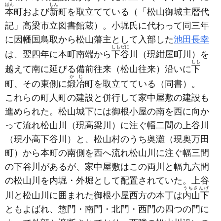
ほん
しん
本
町および
新
町を取立てている
（「松山御城主暦代
記」高梁市立図書館蔵）
。小堀氏に代わって同三年
に因幡国鳥取から松山藩主として入部した
池田長幸
しもだに
は、翌四年に本町南端から
下谷
川
（現紺屋町川）
を
しも
越えて南に延びる備前往来
（松山往来）
沿いに
下
かじ
町、その東側に
鍛冶
町を取立てている
（同書）
。
これらの町人町の建設と併行して家中屋敷の建設も
進められた。松山城下には御根小屋の南を西に向か
って流れ松山川
（現高梁川）
に注ぐ幅二間の上谷川
（現小高下谷川）
と、松山村のうち奥灘
（現奥万田
町）
から本町の南側を西へ流れ松山川に注ぐ幅三間
の下谷川があるが、家中屋敷はこの両川と幅九六間
の松山川を内堀・外堀として配置されていた。上谷
うちさんげ
川と松山川に囲まれた御根小屋西方の本丁は
内山下
ともよばれ、惣門・南門・北門・西門の四つの門に