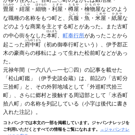
が移り住んだ。古町三〇町のなかには
鍛冶屋
・
たたみや
こんや
ほそもの
とぎや
たるや
ひものや
畳屋
・
紺屋
・
細物
・
利屋
・
樽屋
・
檜物屋
などのよう
ごふく
うお
こめや
かみや
な職種の名称をもつ町と、
呉服
・
魚
・
米屋
・
紙屋
な
どのような商業を主とする町とがあった。また古町
ほんまち
の中心街をなした
本町
、
町奉行所
があったことから
ふちゆうまち
起こった
府中町
（初め御奉行町という）
、伊予郡正
木の豪商らの移転によって生れた松前町などがあっ
た。
元禄年間
（一六八八―一七〇四）
の記事を載せた
「松山町鑑」
（伊予史談会蔵）
は、前記の「古町分
三拾町」と、その外郭地域として「外巡町弐拾三
町」、さらに郷村と接触する周辺部として「水呑町
拾八町」の名称を列記している
（小字は後代に書き
入れた注記）
。
コトバンクでは本文の一部を掲載しています。ジャパンナレッジを
ご利用いただくとすべての情報をご覧になれます。
→ジャパンナレ