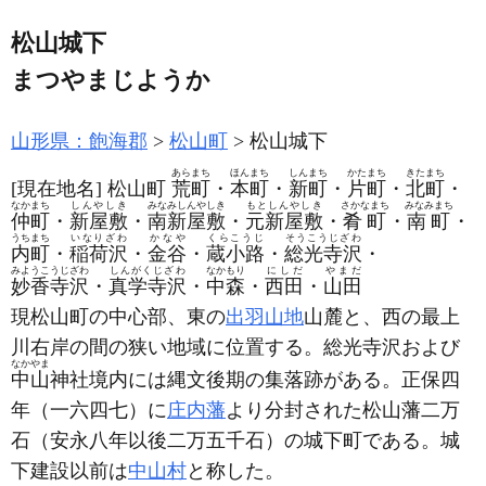
松山城下
まつやまじようか
山形県：飽海郡
松山町
松山城下
あらまち
ほんまち
しんまち
かたまち
きたまち
[現在地名]
松山町
荒町
・
本町
・
新町
・
片町
・
北町
・
なかまち
しんやしき
みなみしんやしき
もとしんやしき
さかなまち
みなみまち
仲町
・
新屋敷
・
南新屋敷
・
元新屋敷
・
肴町
・
南町
・
うちまち
いなりざわ
かなや
くらこうじ
そうこうじざわ
内町
・
稲荷沢
・
金谷
・
蔵小路
・
総光寺沢
・
みようこうじざわ
しんがくじざわ
なかもり
にしだ
やまだ
妙香寺沢
・
真学寺沢
・
中森
・
西田
・
山田
現松山町の中心部、東の
出羽山地
山麓と、西の最上
川右岸の間の狭い地域に位置する。総光寺沢および
なかやま
中山
神社境内には縄文後期の集落跡がある。正保四
年
（一六四七）
に
庄内藩
より分封された松山藩二万
石
（安永八年以後二万五千石）
の城下町である。城
下建設以前は
中山村
と称した。