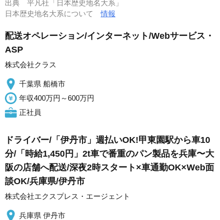
出典
平凡社「日本歴史地名大系」
日本歴史地名大系について
情報
配送オペレーション/インターネット/Webサービス・
ASP
株式会社クラス
千葉県 船橋市
年収400万円～600万円
正社員
ドライバー/「伊丹市」週払いOK!甲東園駅から車10
分/「時給1,450円」2t車で番重のパン製品を兵庫〜大
阪の店舗へ配送/深夜2時スタート×車通勤OK×Web面
談OK/兵庫県/伊丹市
株式会社エクスプレス・エージェント
兵庫県 伊丹市