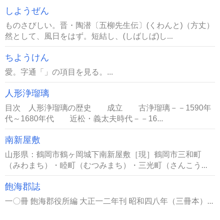
しようぜん
ものさびしい。晋・陶潜〔五柳先生伝〕(くわんと)（方丈）
然として、風日をはず。短結し、(しばしば)し...
ちようけん
愛。字通「」の項目を見る。...
人形浄瑠璃
目次 人形浄瑠璃の歴史 成立 古浄瑠璃－－1590年
代～1680年代 近松・義太夫時代－－16...
南新屋敷
山形県：鶴岡市鶴ヶ岡城下南新屋敷［現］鶴岡市三和町
（みわまち）・睦町（むつみまち）・三光町（さんこう...
飽海郡誌
一〇冊 飽海郡役所編 大正一二年刊 昭和四八年（三冊本）...