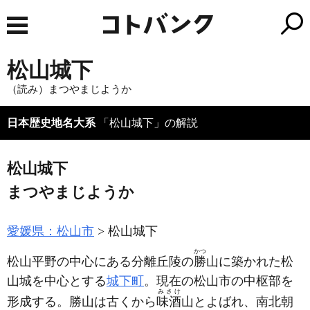
松山城下
（読み）まつやまじようか
日本歴史地名大系
「松山城下」の解説
松山城下
まつやまじようか
愛媛県：松山市
松山城下
かつ
松山平野の中心にある分離丘陵の
勝
山に築かれた松
山城を中心とする
城下町
。現在の松山市の中枢部を
みさけ
形成する。勝山は古くから
味酒
山とよばれ、南北朝