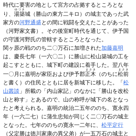
時代に要害の地として宮方の占拠するところとな
ゆづき
り、
湯築
城
（勝山の東方二キロ）
の城主であった武
家方の
河野通盛
との間に戦闘を交えたことがあった
（河野家文書）
。その後室町時代を通じて、伊予国
の守護河野氏の管轄するところとなった。
関ヶ原の戦ののち二〇万石に加増された
加藤嘉明
は、慶長七年
（一六〇二）
に勝山に松山築城の工を
起こすとともに、城下町の建設に着手した。翌八年
まさき
まさき
一〇月に嘉明が家臣および伊予郡
正木
（のちに
松前
と書く）
の住民とともに居を新城下に移した。「
松
山叢談
」所載の「内山家記」のなかに「勝山を改松
山と称す」とあるので、山の称呼が城下の名となっ
たと考えられる。嘉明の統治二五年ののち、寛永四
年
（一六二七）
に蒲生忠知が同じく二〇万石の城主
となった。七年ののちの寛永一二年に、
松平定行
（父定勝は徳川家康の異父弟）
が一五万石の城主と