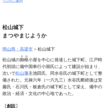
ッジのご案内
松山城下
まつやまじようか
岡山県：高梁市
松山城下
おね
松山城の
御根
小屋を中心に発達した城下町。江戸時
代初頭に備中国奉行小堀氏によって建設が始まり、
次いで
松山藩
主池田氏、同水谷氏の城下町として整
備された。元禄六年
（一六九三）
水谷氏断絶後は安
藤氏・石川氏・板倉氏の城下町として栄え、備中の
政治・経済・文化の中心地であった。
〔創設〕