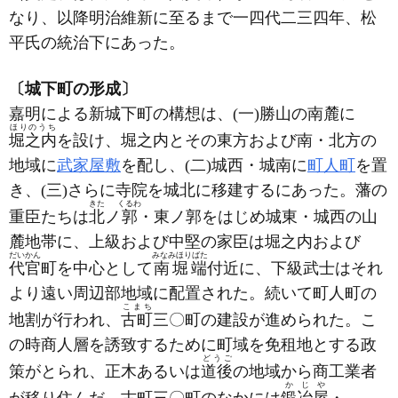
なり、以降明治維新に至るまで一四代二三四年、松
平氏の統治下にあった。
〔城下町の形成〕
嘉明による新城下町の構想は、(一)勝山の南麓に
ほりのうち
堀之内
を設け、堀之内とその東方および南・北方の
地域に
武家屋敷
を配し、(二)城西・城南に
町人町
を置
き、(三)さらに寺院を城北に移建するにあった。藩の
きた
くるわ
重臣たちは
北
ノ
郭
・東ノ郭をはじめ城東・城西の山
麓地帯に、上級および中堅の家臣は堀之内および
だいかん
みなみほりばた
代官
町を中心として
南堀端
付近に、下級武士はそれ
より遠い周辺部地域に配置された。続いて町人町の
こまち
地割が行われ、
古町
三〇町の建設が進められた。こ
の時商人層を誘致するために町域を免租地とする政
どうご
策がとられ、正木あるいは
道後
の地域から商工業者
かじや