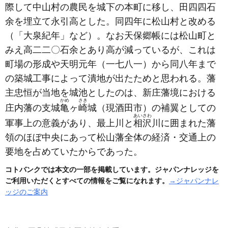
際して中山村の農民を城下の本町に移し、田四四石
余を埋立て永引高とした。同四年に松山村と改める
（「大泉紀年」など）
。なお天保郷帳には松山町と
みえ高二二〇石余とあり高が減っているが、これは
町場の形成や天明元年
（一七八一）
から同八年まで
の築城工事によって潰地が出たためと思われる。藩
主忠恒が当地を城池としたのは、新庄藩境における
かめ
さき
庄内藩の支城
亀
ヶ
崎
城
（現酒田市）
の補翼としての
あいさわ
軍事上の意義があり、最上川と
相沢
川に囲まれた藩
領のほぼ中央にあって松山藩全体の経済・交通上の
要地を占めていたからであった。
コトバンクでは本文の一部を掲載しています。ジャパンナレッジを
ご利用いただくとすべての情報をご覧になれます。
→ジャパンナレ
ッジのご案内