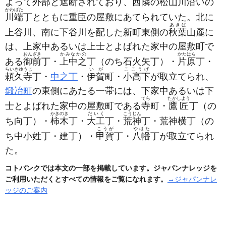
よって外部と遮断されており、西隣の松山川沿いの
かわばた
川端
丁とともに重臣の屋敷にあてられていた。北に
あきば
上谷川、南に下谷川を配した新町東側の
秋葉
山麓に
は、上家中あるいは上士とよばれた家中の屋敷町で
おんざき
かみなかの
かたはら
ある
御前
丁・
上中之
丁
（のち石火矢丁）
・
片原
丁・
らいきゆうじ
いが
ここうげ
頼久寺
丁・
中之丁
・
伊賀
町・
小高下
が取立てられ、
鍛冶町
の東側にあたる一帯には、下家中あるいは下
てら
たかしよう
士とよばれた家中の屋敷町である
寺
町・
鷹匠
丁
（の
かきのき
だいく
こうじん
ち向丁）
・
柿木
丁・
大工
丁・
荒神
丁・荒神横丁
（の
こうが
やはた
ち中小姓丁・建丁）
・
甲賀
丁・
八幡
丁が取立てられ
た。
コトバンクでは本文の一部を掲載しています。ジャパンナレッジを
ご利用いただくとすべての情報をご覧になれます。
→ジャパンナレ
ッジのご案内