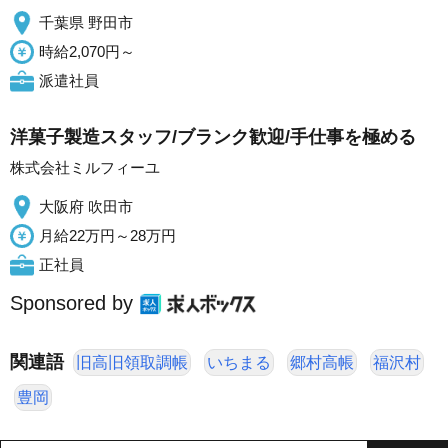
千葉県 野田市
時給2,070円～
派遣社員
洋菓子製造スタッフ/ブランク歓迎/手仕事を極める
株式会社ミルフィーユ
大阪府 吹田市
月給22万円～28万円
正社員
Sponsored by
関連語
旧高旧領取調帳
いちまる
郷村高帳
福沢村
豊岡