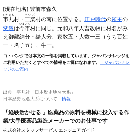
[現在地名]
豊前市森久
いちまる
さんらく
市丸
村・
三楽
村の南に位置する。
江戸時代
の
領主
の
いまいち
変遷
は
今市
村に同じ。元和八年人畜改帳に村名がみ
え御蔵納分・給人分、家数五・人数一三
（うち百姓
一・名子五）
、牛一。
コトバンクでは本文の一部を掲載しています。ジャパンナレッジを
ご利用いただくとすべての情報をご覧になれます。
→ジャパンナレ
ッジのご案内
出典
平凡社「日本歴史地名大系」
日本歴史地名大系について
情報
「経験活かせる 」医薬品の原料を機械に投入する作
業/大手医薬品製造メーカーでのお仕事です
株式会社スタッフサービス エンジニアガイド