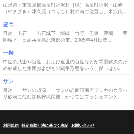
山形県：東置賜郡高畠町福沢村［現］高畠町福沢・山崎
（やまざき）津久茂（つくも）村の南に位置し、米沢街...
豊岡
目次 出石 出石城下 城崎 竹野 但東 豊岡 豊
岡城下 日高兵庫県北東部の市。2005年4月旧豊...
一揆
中世の武士や百姓，および近世の百姓などが問題解決のた
め結成した集団およびその闘争形態をいう。揆（はか...
サン
目次 サンの起源 サンの岩面画南アフリカのカラハ
リ砂漠に住む採集狩猟民族。かつてはブッシュマンと...
利用規約
特定商取引法に基づく表記
お問い合わせ