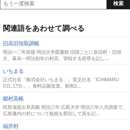
関連語をあわせて調べる
旧高旧領取調帳
明治一〇年前後 明治大学図書館 旧国ごとに各旧村・旧領
主、幕末―明治初年の村高、管轄する府県を記し...
いちまる
正式社名「株式会社いちまる」。英文社名「ICHIMARU
CO., LTD.」。食料品製造業。昭和2...
郷村高帳
民部省提出草高帳 明治三年 広島大学 明治三年八月調査で、
広島藩内の村について租税を類別して高を記...
福沢村