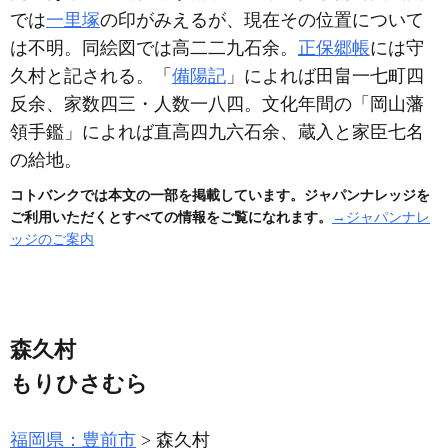
では
一里塚
の印がみえるが、現在その位置について
は不明。同絵図では高二二九石余。
正保郷帳
には守
久村と記される。「
備陽記
」によれば田畠一七町四
反余、家数四三・人数一八四。文化年間の「岡山藩
領手鑑」によれば直高四九六石余、蔵入と家臣七名
の給地。
コトバンクでは本文の一部を掲載しています。ジャパンナレッジを
ご利用いただくとすべての情報をご覧になれます。
→ジャパンナレ
ッジのご案内
森久村
もりひさむら
福岡県：豊前市
森久村