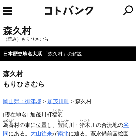
森久村
（読み）もりひさむら
日本歴史地名大系
「森久村」の解説
森久村
もりひさむら
岡山県：御津郡
加茂川町
森久村
ふくざわ
[現在地名]
加茂川町
福沢
ためしげ
とよおか
いのき
為蕃
村の東に位置し、
豊岡
川・
猪木
川の合流地の
谷
間
にある。
大山往来
が
南北
に通る。寛永備前国絵図