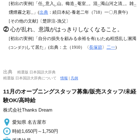
[初出の実例]「任
意入
山。輙造
菴室
。混
濁山河之清
。雑
レ
レ
二
一
二
一
二
燻煙霧之彩
」(
出典
：続日本紀‐養老二年（718）一〇月庚午)
一
[その他の文献]〔楚辞注‐漁父〕
②
心が乱れ、意識がはっきりしなくなること。
[初出の実例]「自分の損失を顧みる余裕を有
たぬ程惑乱し溷濁
(も)
して居た」(出典：土（1910）〈
長塚節
〉
二一
)
(コンダク)
出典
精選版 日本国語大辞典
精選版 日本国語大辞典について
情報
|
凡例
11月のオープニングスタッフ募集/販売スタッフ/未経
験OK/高時給
株式会社Thanks Dream
愛知県 名古屋市
時給1,650円～1,750円