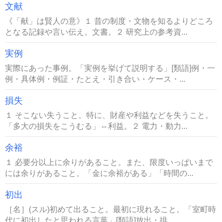
文献
《「献」は賢人の意》１ 昔の制度・文物を知るよりどころ
となる記録や言い伝え。文書。２ 研究上の参考資...
実例
実際にあった事例。「実例を挙げて説明する」[類語]例・一
例・具体例・例証・たとえ・引き合い・ケース・...
損失
１ そこない失うこと。特に、財産や利益などを失うこと。
「多大の損失をこうむる」⇔利益。２ 電力・動力...
余裕
１ 必要分以上に余りがあること。また、限度いっぱいまで
には余りがあること。「金に余裕がある」「時間の...
初出
［名］(スル)初めて出ること。最初に現れること。「室町時
代に初出したと思われる言葉」[類語]放出・排...