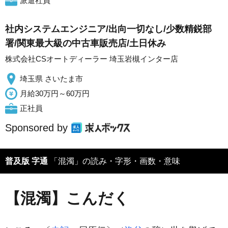
派遣社員
社内システムエンジニア/出向一切なし/少数精鋭部
署/関東最大級の中古車販売店/土日休み
株式会社CSオートディーラー 埼玉岩槻インター店
埼玉県 さいたま市
月給30万円～60万円
正社員
Sponsored by
普及版 字通
「混濁」の読み・字形・画数・意味
【混濁】こんだく