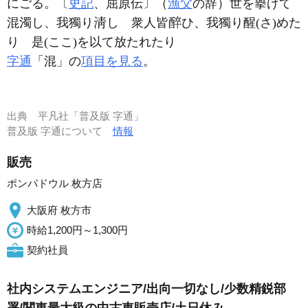
にごる。〔
史記
、屈原伝〕（
漁父
の辞）世を擧げて
混濁し、我獨り
し 衆人皆
ひ、我獨り醒(さ)めた
り 是(ここ)を以て放たれたり
字通
「混」の
項目を見る
。
出典
平凡社「普及版 字通」
普及版 字通について
情報
販売
ポンパドウル 枚方店
大阪府 枚方市
時給1,200円～1,300円
契約社員
社内システムエンジニア/出向一切なし/少数精鋭部