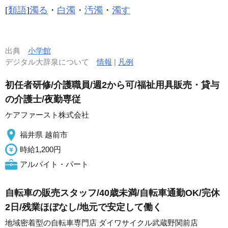
[
類語
]
濁る
・
白濁
・
汚濁
・
濁す
出典
小学館
デジタル大辞泉について
情報
|
凡例
初任者研修/介護職員/週2から可/福祉用具販売・貸与
の介護士/夜勤専従
ケアファースト株式会社
福井県 越前市
時給1,200円
アルバイト・パート
自転車の販売スタッフ/40歳未満/自転車通勤OK/完休
2日/残業ほぼなし/地元で安定して働く
地域密着型の自転車専門店 ダイワサイクル武蔵野関前店