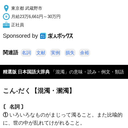
東京都 武蔵野市
月給23万6,661円～30万円
正社員
Sponsored by
関連語
名詞
文献
実例
損失
余裕
精選版 日本国語大辞典
「混濁」の意味・読み・例文・類語
こん‐だく【混濁・溷濁】
〘 名詞 〙
①
いろいろなものがまじって濁ること。また比喩的
に、世の中が乱れてけがれること。