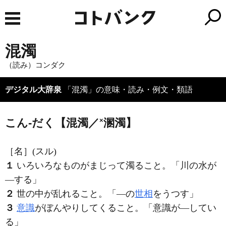
混濁
（読み）コンダク
デジタル大辞泉
「混濁」の意味・読み・例文・類語
×
こん‐だく【混濁／
溷濁】
［名］
(スル)
１
いろいろなものがまじって濁ること。「川の水が
―する」
２
世の中が乱れること。「―の
世相
をうつす」
３
意識
がぼんやりしてくること。「意識が―してい
る」