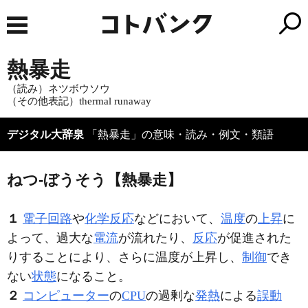
熱暴走
（読み）ネツボウソウ
（その他表記）thermal runaway
デジタル大辞泉
「熱暴走」の意味・読み・例文・類語
ねつ‐ぼうそう【熱暴走】
１
電子回路
や
化学反応
などにおいて、
温度
の
上昇
に
よって、過大な
電流
が流れたり、
反応
が促進された
りすることにより、さらに温度が上昇し、
制御
でき
ない
状態
になること。
２
コンピューター
の
CPU
の過剰な
発熱
による
誤動