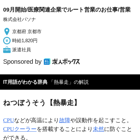
09月開始/医療関連企業でルート営業のお仕事/営業
株式会社パソナ
京都府 京都市
時給1,820円
派遣社員
Sponsored by
IT用語がわかる辞典
「熱暴走」の解説
ねつぼうそう【熱暴走】
CPU
などが高温により
故障
や誤動作を起こすこと。
CPUクーラー
を搭載することにより
未然
に防ぐこと
ができる。