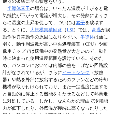
機器の破壊に至る状態をいう。
半導体素子
の場合は、いったん温度が上がると電
気抵抗が下がって電流が増大し、その発熱によりさ
らに温度の上昇を促して、ついには
素子
を破壊す
る。とくに、
大規模集積回路
（
LSI
）では、
高温
が誤
動作や異常動作の原因になりやすい。
半導体
は熱に
弱く、動作周波数が高い中央処理装置（CPU）や画
像用チップでは稼働中の発熱量が大きいので、動作
時に決まった使用温度範囲を設けている。そのた
め、パソコンにおいては内部の熱を上げない回路設
計がなされているが、さらに
ヒートシンク
（放熱
器）や熱を外部に放出するためのファンなどの冷却
機構が取り付けられており、また一定温度に達する
と自動的に停止する機能をもたせるなどして熱暴走
に対処している。しかし、なんらかの理由で冷却能
力が低下したり、外気温が極端に高くなったりした