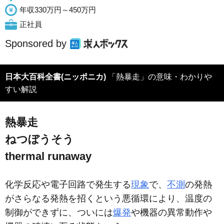
年収330万円～450万円
正社員
Sponsored by
日本大百科全書(ニッポニカ)
「熱暴走」の意味・わかりや
すい解説
熱暴走
ねつぼうそう
thermal runaway
化学反応や電子回路で発生する
現象
で、
不測
の発熱
がさらなる発熱を招くという悪循環により、温度の
制御ができずに、ついには
爆発
や機器の異常動作や