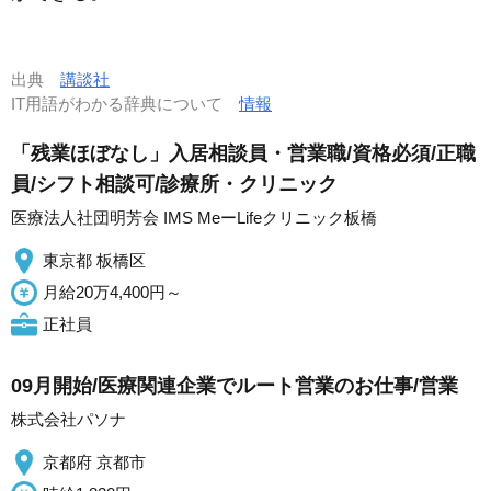
出典
講談社
IT用語がわかる辞典について
情報
「残業ほぼなし」入居相談員・営業職/資格必須/正職
員/シフト相談可/診療所・クリニック
医療法人社団明芳会 IMS MeーLifeクリニック板橋
東京都 板橋区
月給20万4,400円～
正社員
09月開始/医療関連企業でルート営業のお仕事/営業
株式会社パソナ
京都府 京都市