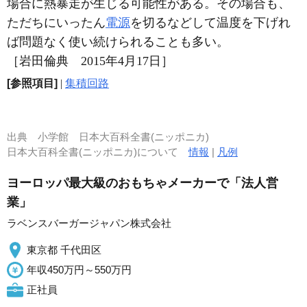
場合に熱暴走が生じる可能性がある。その場合も、
ただちにいったん
電源
を切るなどして温度を下げれ
ば問題なく使い続けられることも多い。
［岩田倫典 2015年4月17日］
[参照項目]
|
集積回路
出典
小学館 日本大百科全書(ニッポニカ)
日本大百科全書(ニッポニカ)について
情報
|
凡例
ヨーロッパ最大級のおもちゃメーカーで「法人営
業」
ラベンスバーガージャパン株式会社
東京都 千代田区
年収450万円～550万円
正社員