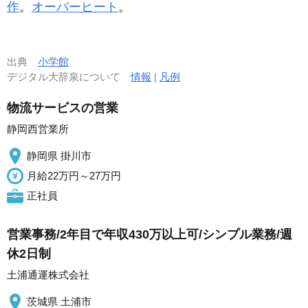
作
。
オーバーヒート
。
出典
小学館
デジタル大辞泉について
情報
|
凡例
物流サービスの営業
静岡西営業所
静岡県 掛川市
月給22万円～27万円
正社員
営業事務/2年目で年収430万以上可/シンプル業務/週
休2日制
土浦通運株式会社
茨城県 土浦市