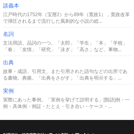
談義本
江戸時代の1752年（宝暦2）から89年（寛政1），寛政改革
で弾圧されるまで流行した風刺的な小説の総...
名詞
文法用語。品詞の一つ。「太郎」「学生」「本」「学校」
「春」「友情」「研究」「泳ぎ」「高さ」など、事物...
出典
故事・成語、引用文、また引用された語句などの出所であ
る書物。典拠。「出典をさがす」「出典を明示する」...
実例
実際にあった事例。「実例を挙げて説明する」[類語]例・一
例・具体例・例証・たとえ・引き合い・ケース・...