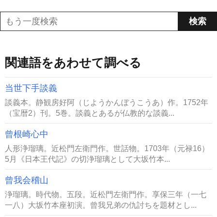
関連語をあわせて調べる
当世下手談義
談義本。静観房好阿（じようかんぼうこうあ）作。1752年
（宝暦2）刊。5巻。談義とあるが仏教的な談義...
曾根崎心中
人形浄瑠璃。近松門左衛門作。世話物。1703年（元禄16）
5月《日本王代記》の切浄瑠璃として大坂竹本...
曾我会稽山
浄瑠璃。時代物。五段。近松門左衛門作。享保三年（一七
一八）大坂竹本座初演。曾我兄弟の仇討ちを題材とし...