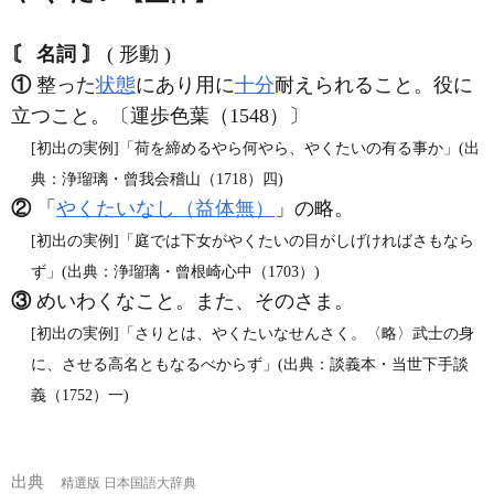
〘 名詞 〙
( 形動 )
①
整った
状態
にあり用に
十分
耐えられること。役に
立つこと。〔運歩色葉（1548）〕
[初出の実例]「荷を締めるやら何やら、やくたいの有る事か」(出
典：浄瑠璃・曾我会稽山（1718）四)
②
「
やくたいなし（益体無）
」の略。
[初出の実例]「庭では下女がやくたいの目がしげければさもなら
ず」(出典：浄瑠璃・曾根崎心中（1703）)
③
めいわくなこと。また、そのさま。
[初出の実例]「さりとは、やくたいなせんさく。〈略〉武士の身
に、させる高名ともなるべからず」(出典：談義本・当世下手談
義（1752）一)
出典
精選版 日本国語大辞典