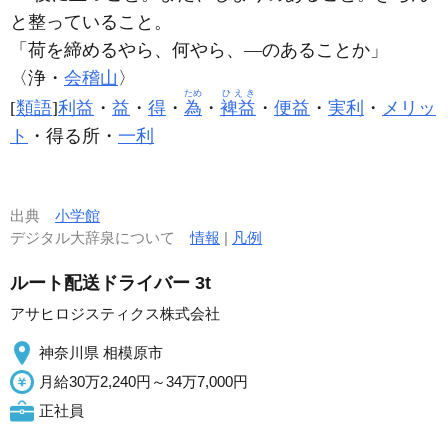
と整っていること。
「荷を締めるやら、何やら、―のあることか」
〈浄・
会稽山
〉
ため
ひえき
[
類語
]
利益
・
益
・
得
・
為
・
裨益
・
便益
・
実利
・
メリッ
ト
・得る所・
一利
出典
小学館
デジタル大辞泉について
情報
|
凡例
ルート配送ドライバー 3t
アサヒロジスティクス株式会社
神奈川県 相模原市
月給30万2,240円～34万7,000円
正社員