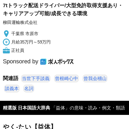
7tトラック配送ドライバー/大型免許取得支援あり・
キャリアアップ可能/成長できる環境
柳田運輸株式会社
千葉県 市原市
月給35万円～59万円
正社員
Sponsored by
関連語
当世下手談義
曾根崎心中
曾我会稽山
談義本
名詞
精選版 日本国語大辞典
「益体」の意味・読み・例文・類語
やく‐たい【益体】