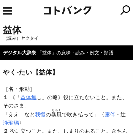
益体
（読み）ヤクタイ
デジタル大辞泉
「益体」の意味・読み・例文・類語
やく‐たい【益体】
［名・形動］
１
《「
益体無
し」の略》役に立たないこと。また、
そのさま。
あらし
「ええ―なと
我慢
の
暴風
で吹き払って」〈
露伴
・辻
浄瑠璃
〉
２
役に立つこと。また、しまりのあること。きちん