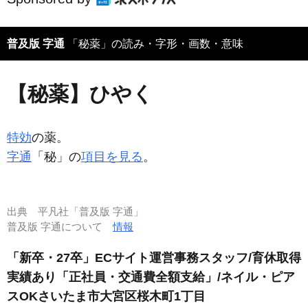
普及版 字通
「秘薬」の読み・字形・画数・意味
【秘薬】ひやく
特効
の薬。
字通
「秘」の
項目を見る
。
出典
平凡社「普及版 字通」
普及版 字通について
情報
「新卒・27卒」ECサイト運営事務スタッフ/育休取得
実績あり「正社員・交通費全額支給」/ネイル・ピア
スOKさいたま市大宮区桜木町1丁目