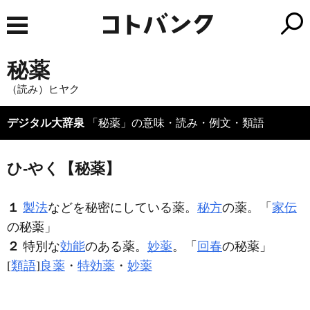
秘薬
（読み）ヒヤク
デジタル大辞泉
「秘薬」の意味・読み・例文・類語
ひ‐やく【秘薬】
１
製法
などを秘密にしている薬。
秘方
の薬。「
家伝
の
秘薬
」
２
特別な
効能
のある薬。
妙薬
。「
回春
の
秘薬
」
[
類語
]
良薬
・
特効薬
・
妙薬