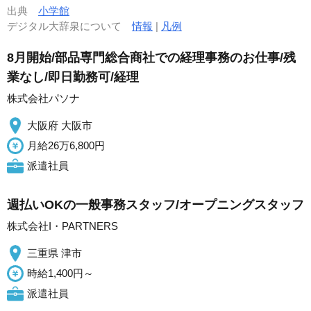
出典
小学館
デジタル大辞泉について
情報
|
凡例
8月開始/部品専門総合商社での経理事務のお仕事/残
業なし/即日勤務可/経理
株式会社パソナ
大阪府 大阪市
月給26万6,800円
派遣社員
週払いOKの一般事務スタッフ/オープニングスタッフ
株式会社I・PARTNERS
三重県 津市
時給1,400円～
派遣社員