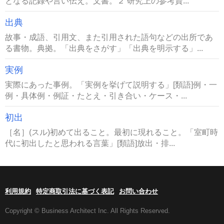
となる記録や言い伝え。文書。２ 研究上の参考資...
出典
故事・成語、引用文、また引用された語句などの出所であ
る書物。典拠。「出典をさがす」「出典を明示する」...
実例
実際にあった事例。「実例を挙げて説明する」[類語]例・一
例・具体例・例証・たとえ・引き合い・ケース・...
初出
［名］(スル)初めて出ること。最初に現れること。「室町時
代に初出したと思われる言葉」[類語]放出・排...
利用規約
特定商取引法に基づく表記
お問い合わせ
Copyright © Business Architect Inc. All Rights Reserved.