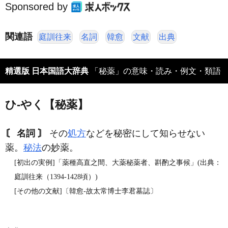
Sponsored by
関連語
庭訓往来
名詞
韓愈
文献
出典
精選版 日本国語大辞典
「秘薬」の意味・読み・例文・類語
ひ‐やく【秘薬】
〘 名詞 〙
その
処方
などを秘密にして知らせない
薬。
秘法
の妙薬。
[初出の実例]「薬種高直之間、大薬秘薬者、斟酌之事候」(出典：
庭訓往来（1394‐1428頃）)
[その他の文献]〔韓愈‐故太常博士李君墓誌〕