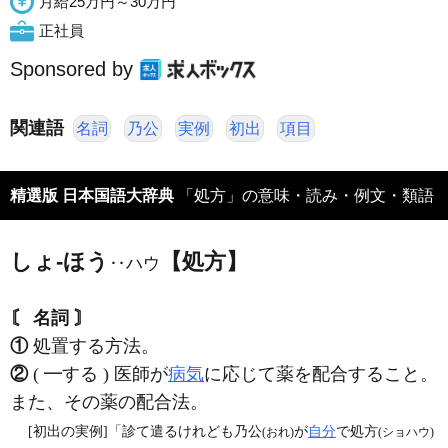
月給25万円～30万円
正社員
Sponsored by
関連語
名詞
乃公
実例
初出
項目
精選版 日本国語大辞典
「処方」の意味・読み・例文・類語
しょ‐ほう
【処方】
‥ハウ
〘 名詞 〙
①
処置する方法。
②
( ━する ) 医師が
病気
に応じて薬を配合すること。
また、その薬の配合法。
[初出の実例]「診て遣るけれども乃公
が
自分
で処方
(おれ)
(ショハウ)