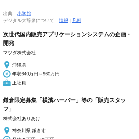
出典
小学館
デジタル大辞泉について
情報
|
凡例
次世代国内販売アプリケーションシステムの企画・
開発
マツダ株式会社
沖縄県
年収640万円～960万円
正社員
鎌倉限定募集「横濱ハーバー」等の「販売スタッ
フ」
株式会社ありあけ
神奈川県 鎌倉市