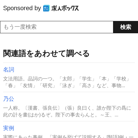
Sponsored by
関連語をあわせて調べる
名詞
文法用語。品詞の一つ。「太郎」「学生」「本」「学校」
「春」「友情」「研究」「泳ぎ」「高さ」など、事物...
乃公
一人称。〔漢書、張良伝〕（張）良曰く、誰か陛下の爲に
此の計を畫(はか)るぞ。陛下の事去らんと。～王、...
実例
実際にあった事例。「実例を挙げて説明する」[類語]例・一