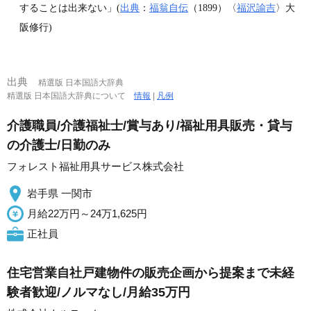
することは出来ない」(
出典
：
福翁自伝
（1899）〈
福沢諭吉
〉大
阪修行)
出典
精選版 日本国語大辞典
精選版 日本国語大辞典について
情報
|
凡例
介護職員/介護福祉士/賞与あり/福祉用具販売・貸与
の介護士/日勤のみ
フォレスト福祉用具サービス株式会社
岩手県 一関市
月給22万円～24万1,625円
正社員
住宅営業自社戸建物件の販売企画から提案まで未経
験者歓迎/ノルマなし/月給35万円