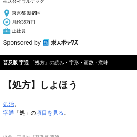
株式会社ウルテック
東京都 新宿区
月給35万円
正社員
Sponsored by
普及版 字通
「処方」の読み・字形・画数・意味
【処方】しよほう
処治
。
字通
「処」の
項目を見る
。