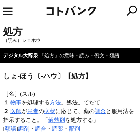
処方
（読み）ショホウ
デジタル大辞泉
「処方」の意味・読み・例文・類語
しょ‐ほう〔‐ハウ〕【処方】
［名］
(スル)
１
物事
を処理する
方法
。処法。てだて。
２
医師
が
患者
の
病状
に応じて、薬の
調合
と服用法を
指示すること。「
解熱剤
を
処方
する」
[
類語
]
調剤
・
調合
・
調薬
・
配剤