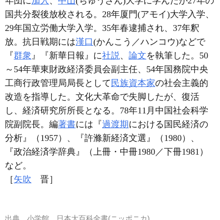
年団に
加入
、
中山
(ちゅうざん)大学に学んだが27年の
国共分裂後放校される。28年厦門(アモイ)大学入学、
29年国立労働大学入学。35年春逮捕され、37年釈
放。抗日戦期には
漢口
(かんこう／ハンコウ)などで
『
群衆
』『新華日報』に
社説
、
論文
を執筆した。50
～54年華東財政経済委員会副主任、54年国務院中央
工商行政管理局局長として
民族資本家
の社会主義的
改造を指導した。文化大革命で失脚したが、復活
し、経済研究所所長となる。78年11月中国社会科学
院副院長。編
著書
には『
過渡期
における国民経済の
分析』（1957）、『許滌新経済文選』（1980）、
『政治経済学辞典』（上冊・中冊1980／下冊1981）
など。
［
矢吹
晋］
出典
小学館 日本大百科全書(ニッポニカ)