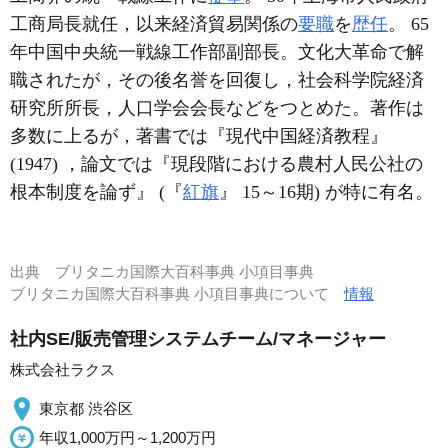
工商局長就任，以来経済貿易関係の
要職
を
歴任
。 65
年中国中央統一戦線工作部副部長。文化大革命で解
職されたが，その後名誉を回復し，社会科学院経済
研究所所長，人口学会会長などをつとめた。著作は
多数に上るが，著書では『現代中国経済教程』
(1947) ，論文では『現段階における農村人民公社の
根本制度を論ず』 (『
紅旗
』 15～16期) が特に有名。
出典
ブリタニカ国際大百科事典 小項目事典
ブリタニカ国際大百科事典 小項目事典について
情報
社内SE/販売管理システムチーム/マネージャー
株式会社ラクス
東京都 渋谷区
年収1,000万円～1,200万円