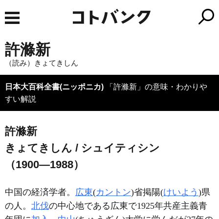
許滌新
（読み）きょてきしん
日本大百科全書(ニッポニカ)
「許滌新」の意味・わかりや
すい解説
許滌新
きょてきしん / シュイティシン
（1900―1988）
中国の経済学者。
広東
(
カントン
)省掲陽(
けいよう
)県
の人。
北伐
の中心地である広東で1925年共産主義青