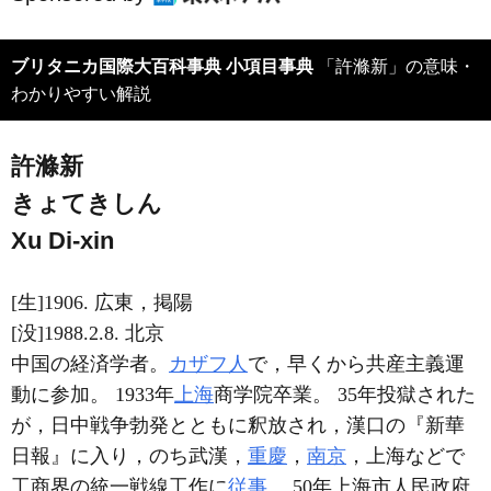
ブリタニカ国際大百科事典 小項目事典
「許滌新」の意味・
わかりやすい解説
許滌新
きょてきしん
Xu Di-xin
[生]1906. 広東，掲陽
[没]1988.2.8. 北京
中国の経済学者。
カザフ人
で，早くから共産主義運
動に参加。 1933年
上海
商学院卒業。 35年投獄された
が，日中戦争勃発とともに釈放され，漢口の『新華
日報』に入り，のち武漢，
重慶
，
南京
，上海などで
工商界の統一戦線工作に
従事
。 50年上海市人民政府