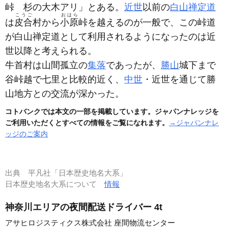
峠 杉の大木アリ」とある。
近世
以前の
白山禅定道
こうご
おはら
は
皮合
村から
小原
峠を越えるのが一般で、この峠道
が白山禅定道として利用されるようになったのは近
世以降と考えられる。
牛首村は山間孤立の
集落
であったが、
勝山
城下まで
谷峠越で七里と比較的近く、
中世
・近世を通じて勝
山地方との交流が深かった。
コトバンクでは本文の一部を掲載しています。ジャパンナレッジを
ご利用いただくとすべての情報をご覧になれます。
→ジャパンナレ
ッジのご案内
出典
平凡社「日本歴史地名大系」
日本歴史地名大系について
情報
神奈川エリアの夜間配送ドライバー 4t
アサヒロジスティクス株式会社 座間物流センター