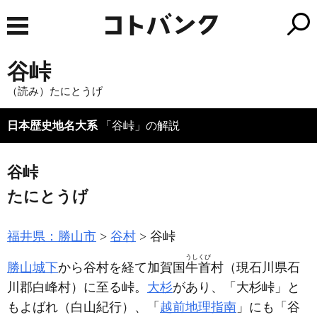
谷峠
（読み）たにとうげ
日本歴史地名大系
「谷峠」の解説
谷峠
たにとうげ
福井県：勝山市
谷村
谷峠
うしくび
勝山城下
から谷村を経て加賀国
牛首
村
（現石川県石
川郡白峰村）
に至る峠。
大杉
があり、「大杉峠」と
もよばれ
（白山紀行）
、「
越前地理指南
」にも「谷