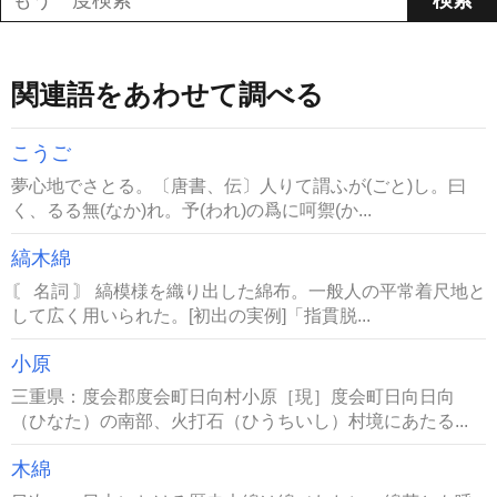
関連語をあわせて調べる
こうご
夢心地でさとる。〔唐書、伝〕人りて謂ふが(ごと)し。曰
く、るる無(なか)れ。予(われ)の爲に呵禦(か...
縞木綿
〘 名詞 〙 縞模様を織り出した綿布。一般人の平常着尺地と
して広く用いられた。[初出の実例]「指貫脱...
小原
三重県：度会郡度会町日向村小原［現］度会町日向日向
（ひなた）の南部、火打石（ひうちいし）村境にあたる...
木綿