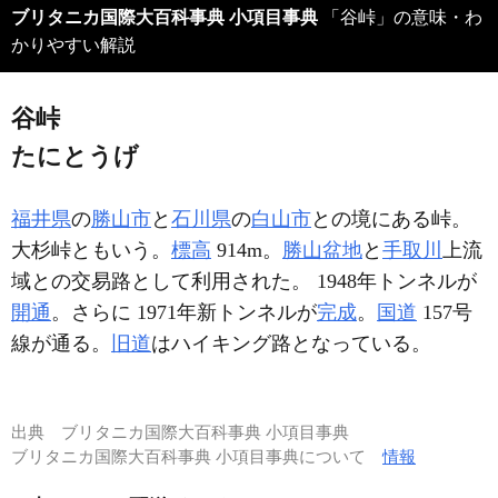
ブリタニカ国際大百科事典 小項目事典
「谷峠」の意味・わ
かりやすい解説
谷峠
たにとうげ
福井県
の
勝山市
と
石川県
の
白山市
との境にある峠。
大杉峠ともいう。
標高
914m。
勝山盆地
と
手取川
上流
域との交易路として利用された。 1948年トンネルが
開通
。さらに 1971年新トンネルが
完成
。
国道
157号
線が通る。
旧道
はハイキング路となっている。
出典
ブリタニカ国際大百科事典 小項目事典
ブリタニカ国際大百科事典 小項目事典について
情報