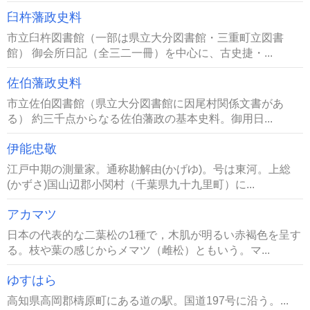
臼杵藩政史料
市立臼杵図書館（一部は県立大分図書館・三重町立図書
館） 御会所日記（全三二一冊）を中心に、古史捷・...
佐伯藩政史料
市立佐伯図書館（県立大分図書館に因尾村関係文書があ
る） 約三千点からなる佐伯藩政の基本史料。御用日...
伊能忠敬
江戸中期の測量家。通称勘解由(かげゆ)。号は東河。上総
(かずさ)国山辺郡小関村（千葉県九十九里町）に...
アカマツ
日本の代表的な二葉松の1種で，木肌が明るい赤褐色を呈す
る。枝や葉の感じからメマツ（雌松）ともいう。マ...
ゆすはら
高知県高岡郡檮原町にある道の駅。国道197号に沿う。...