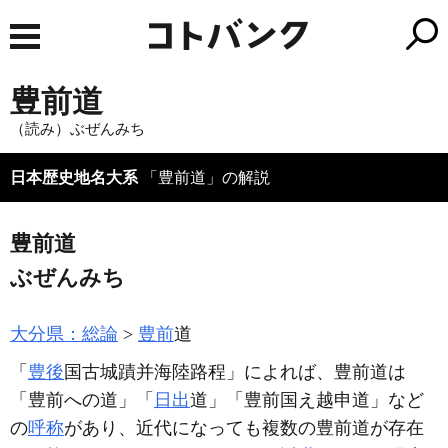
豊前道
（読み）ぶぜんみち
日本歴史地名大系
「豊前道」の解説
豊前道
ぶぜんみち
大分県：総論
豊前
道
「
豊後
国古城蹟并海陸路程」によれば、豊前道は
「豊前への道」「
日出
道」「豊前国え越申道」など
の
呼称
があり、近代になっても複数の豊前道が存在