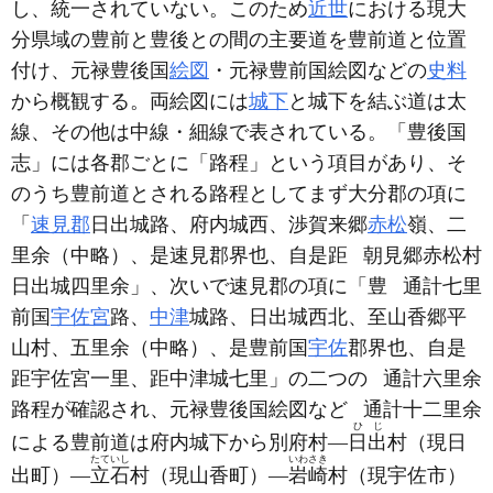
し、統一されていない。このため
近世
における現大
分県域の豊前と豊後との間の主要道を豊前道と位置
付け、元禄豊後国
絵図
・元禄豊前国絵図などの
史料
から概観する。両絵図には
城下
と城下を結ぶ道は太
線、その他は中線・細線で表されている。「豊後国
志」には各郡ごとに「路程」という項目があり、そ
のうち豊前道とされる路程としてまず大分郡の項に
「
速見郡
日出城路、府内城西、渉賀来郷
赤松
嶺、二
里余
（中略）
、是速見郡界
也、自是距
朝見郷赤松村
日出城四里余
」、次いで速見郡の項に「豊
通計七里
前国
宇佐宮
路、
中津
城路、日出城西北、至山香郷平
山村、五里余
（中略）
、是豊前国
宇佐
郡界也、自是
距宇佐宮一里
、距中津城七里
」の二つの
通計六里余
路程が確認され、元禄豊後国絵図など
通計十二里余
ひじ
による豊前道は府内城下から別府村―
日出
村
（現日
たていし
いわさき
出町）
―
立石
村
（現山香町）
―
岩崎
村
（現宇佐市）