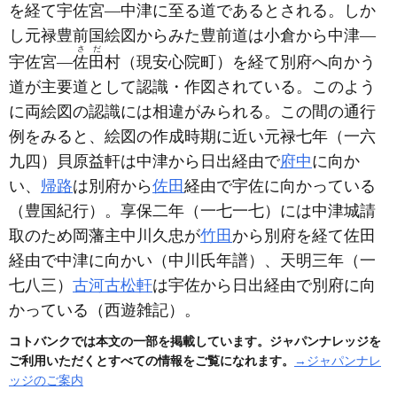
を経て宇佐宮―中津に至る道であるとされる。しか
し元禄豊前国絵図からみた豊前道は小倉から中津―
さだ
宇佐宮―
佐田
村
（現安心院町）
を経て別府へ向かう
道が主要道として認識・作図されている。このよう
に両絵図の認識には相違がみられる。この間の通行
例をみると、絵図の作成時期に近い元禄七年
（一六
九四）
貝原益軒は中津から日出経由で
府中
に向か
い、
帰路
は別府から
佐田
経由で宇佐に向かっている
（豊国紀行）
。享保二年
（一七一七）
には中津城請
取のため岡藩主中川久忠が
竹田
から別府を経て佐田
経由で中津に向かい
（中川氏年譜）
、天明三年
（一
七八三）
古河古松軒
は宇佐から日出経由で別府に向
かっている
（西遊雑記）
。
コトバンクでは本文の一部を掲載しています。ジャパンナレッジを
ご利用いただくとすべての情報をご覧になれます。
→ジャパンナレ
ッジのご案内