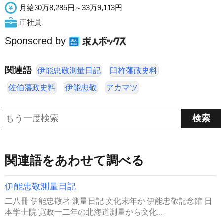
月給30万8,285円～33万9,113円
正社員
Sponsored by
関連語
伊能忠敬測量日記
臼杵藩政史料
佐伯藩政史料
伊能忠敬
アカマツ
関連語をあわせて調べる
伊能忠敬測量日記
二八冊 伊能忠敬著 測量日記 文化末年か 伊能忠敬記念館 日
本学士院 寛政一二年の北海道測量から文化...