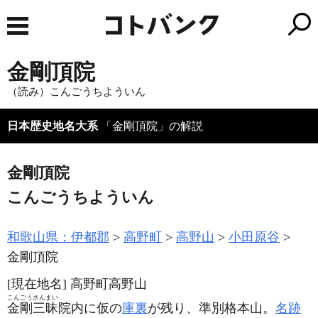
金剛頂院
（読み）こんごうちよういん
日本歴史地名大系
「金剛頂院」の解説
金剛頂院
こんごうちよういん
和歌山県：伊都郡
高野町
高野山
小田原谷
金剛頂院
[現在地名]
高野町高野山
こんごうさんまい
金剛三昧
院内に仮の
庫裏
が残り、準別格本山。
名跡