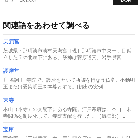
関連語をあわせて調べる
天満宮
茨城県：那珂湊市湊村天満宮［現］那珂湊市中央一丁目孤
立した丘の北崖下にある。祭神は菅原道真。岩手県宮...
護摩堂
〘 名詞 〙 寺院で、護摩をたいて祈祷を行なう仏堂。不動明
王または愛染明王を本尊とする。[初出の実例...
末寺
本山（本寺）の支配下にある寺院。江戸幕府は、本山・末
寺関係を制度化して、寺院支配を行った。［編集部］...
宝庫