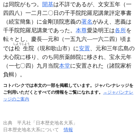
は同院がもつ。
開基
は不詳であるが、文安五年
（一
四四八）
一二月二〇日の千手院陀羅尼講衆評定事書
（続宝簡集）
に金剛頂院恵義の
署名
がみえ、恵義は
千手院陀羅尼講衆であった。
本尊
愛染明王は
各所
を
転々とし、慶長―元和
（一五九六―一六二四）
頃ま
しようじよう
では
松生
院
（現和歌山市）
に
安置
、元和三年広島の
大心院に移り、のち同所薬師院に移され、宝永元年
（一七〇四）
九月当院
本堂
に安置された
（諸院家析
負輯）
。
コトバンクでは本文の一部を掲載しています。ジャパンナレッジを
ご利用いただくとすべての情報をご覧になれます。
→ジャパンナレ
ッジのご案内
出典
平凡社「日本歴史地名大系」
日本歴史地名大系について
情報