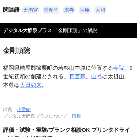
関連語
天満宮
護摩堂
末寺
宝庫
大和
デジタル大辞泉プラス
「金剛頂院」の解説
金剛頂院
福岡県糟屋郡篠栗町の若杉山中腹に位置する
寺院
。9
世紀初頭の創建とされる。
真言宗
。
山号
は太祖山。
本尊は
大日如来
。
出典
小学館
デジタル大辞泉プラスについて
情報
評価・試験・実験/ブランク相談OK プリンタドライ