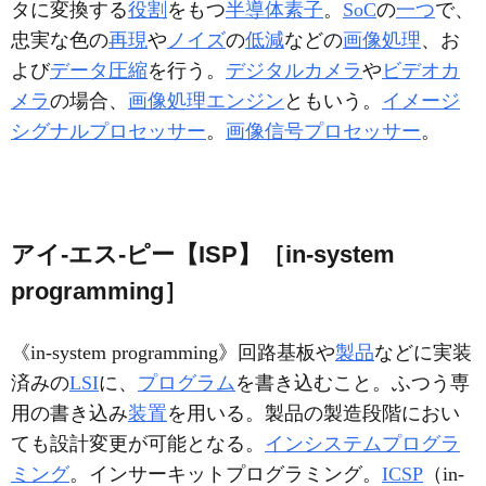
タに変換する
役割
をもつ
半導体素子
。
SoC
の
一つ
で、
忠実な色の
再現
や
ノイズ
の
低減
などの
画像処理
、お
よび
データ圧縮
を行う。
デジタルカメラ
や
ビデオカ
メラ
の場合、
画像処理エンジン
ともいう。
イメージ
シグナルプロセッサー
。
画像信号プロセッサー
。
アイ‐エス‐ピー【ISP】［in-system
programming］
《
in-system programming
》回路基板や
製品
などに実装
済みの
LSI
に、
プログラム
を書き込むこと。ふつう専
用の書き込み
装置
を用いる。製品の製造段階におい
ても設計変更が可能となる。
インシステムプログラ
ミング
。インサーキットプログラミング。
ICSP
（in-