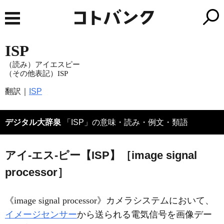
ISP
（読み）アイエスピー
（その他表記）ISP
翻訳｜
ISP
デジタル大辞泉
「ISP」の意味・読み・例文・類語
アイ‐エス‐ピー【ISP】［image signal
processor］
《
image signal processor
》カメラシステムにおいて、
イメージセンサー
から送られる電気信号を画像デー