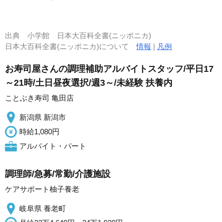
出典
小学館 日本大百科全書(ニッポニカ)
日本大百科全書(ニッポニカ)について
情報
|
凡例
お寿司屋さんの調理補助アルバイトスタッフ/平日17
～21時/土日昼夜選択/週3～/未経験 扶養内
ことぶき寿司 亀田店
新潟県 新潟市
時給1,080円
アルバイト・パート
調理師/急募/常勤/介護施設
ケアサポート柚子養老
岐阜県 養老町