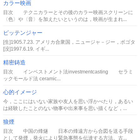
カラー映画
目次 テクニカラーとその後のカラー映画スクリーンに
〈色〉や〈音〉を加えたいというのは，映画が生まれ...
ピッテンジャー
[生]1905.7.23. アメリカ合衆国，ニュージャ－ジー，ボゴタ
[没]1997.6.19. イギ...
精密鋳造
目次 インベストメント法investmentcasting セラミ
ックモールド法 ceramic...
心的イメージ
今，ここにはいない家族や友人を思い浮かべたり，あるい
は経験したことのない物事や出来事を思い描くなど，...
狼煙
目次 中国の烽燧 日本の烽遠方から合図を送る手段
として発煙，発火により緊急事態を伝達する方法。古...