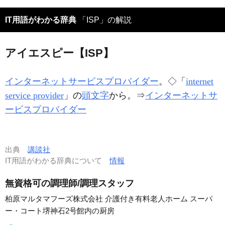
IT用語がわかる辞典
「ISP」の解説
アイエスピー【ISP】
インターネットサービスプロバイダー
。◇「
internet
service provider
」の
頭文字
から。⇒
インターネットサ
ービスプロバイダー
出典
講談社
IT用語がわかる辞典について
情報
無資格可の調理師/調理スタッフ
柏原マルタマフーズ株式会社 介護付き有料老人ホーム スーパ
ー・コート堺神石2号館内の厨房