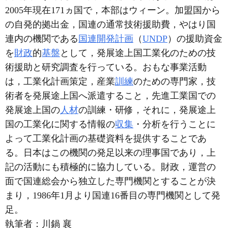
2005年現在171ヵ国で，本部はウィーン。加盟国から
の自発的拠出金，国連の通常技術援助費，やはり国
連内の機関である
国連開発計画
（
UNDP
）の援助資金
を
財政
的
基盤
として，発展途上国工業化のための技
術援助と研究調査を行っている。おもな事業活動
は，工業化計画策定，産業
訓練
のための専門家，技
術者を発展途上国へ派遣すること，先進工業国での
発展途上国の
人材
の訓練・研修，それに，発展途上
国の工業化に関する情報の
収集
・分析を行うことに
よって工業化計画の基礎資料を提供することであ
る。日本はこの機関の発足以来の理事国であり，上
記の活動にも積極的に協力している。財政，運営の
面で国連総会から独立した専門機関とすることが決
まり，1986年1月より国連16番目の専門機関として発
足。
執筆者：
川鍋 襄