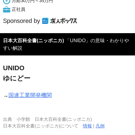
月給30万円～35万円
正社員
Sponsored by
日本大百科全書(ニッポニカ)
「UNIDO」の意味・わかりや
すい解説
UNIDO
ゆにどー
→
国連工業開発機関
出典
小学館 日本大百科全書(ニッポニカ)
日本大百科全書(ニッポニカ)について
情報
|
凡例