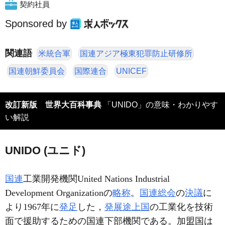
契約社員
Sponsored by
関連語
米統合軍
国連アジア極東犯罪防止研修所
国連朝鮮委員会
国際連合
UNICEF
改訂新版 世界大百科事典
「UNIDO」の意味・わかりやす
い解説
UNIDO (ユニド)
国連
工業開発機関United Nations Industrial
Development Organizationの
略称
。
国連総会
の
決議
に
より1967年に
発足
した，
発展途上国
の工業化を技術
面で援助するための国連下部機関である。加盟国は