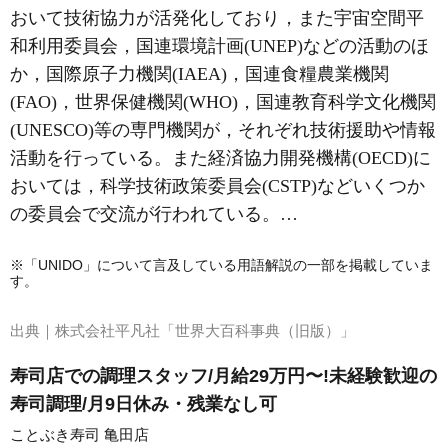
おいて技術協力が活発化しており，また宇宙空間平
和利用委員会，国連環境計画(UNEP)などの活動のほ
か，国際原子力機関(IAEA)，国連食糧農業機関
(FAO)，世界保健機関(WHO)，国連教育科学文化機関
(UNESCO)等の専門機関が，それぞれ技術援助や情報
活動を行っている。また経済協力開発機構(OECD)に
おいては，科学技術政策委員会(CSTP)などいくつか
の委員会で交流が行われている。…
※「UNIDO」について言及している用語解説の一部を掲載していま
す。
出典｜
株式会社平凡社「世界大百科事典（旧版）」
寿司店での調理スタッフ/月給29万円〜!未経験歓迎の
寿司調理/月9日休み・残業なし可
ことぶき寿司 亀田店