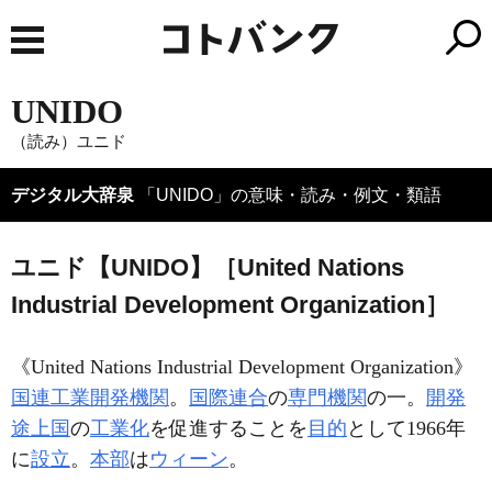
UNIDO
（読み）ユニド
デジタル大辞泉
「UNIDO」の意味・読み・例文・類語
ユニド【UNIDO】［United Nations
Industrial Development Organization］
《
United Nations Industrial Development Organization
》
国連工業開発機関
。
国際連合
の
専門機関
の一。
開発
途上国
の
工業化
を促進することを
目的
として1966年
に
設立
。
本部
は
ウィーン
。