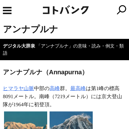
アンナプルナ
デジタル大辞泉
「アンナプルナ」の意味・読み・例文・類
語
アンナプルナ（Annapurna）
ヒマラヤ山脈
中部の
高峰
群。
最高峰
は第1峰の標高
8091メートル。南峰（7219メートル）には京大登山
隊が1964年に初登頂。