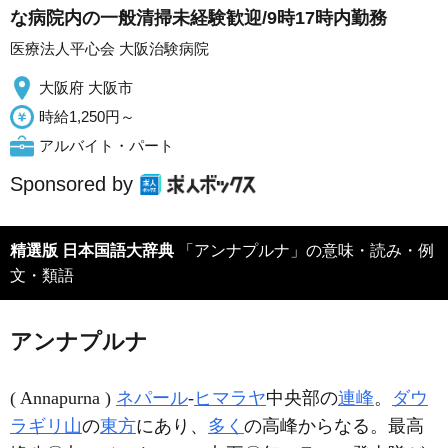
な病院内の一般清掃未経験歓迎/9時17時内勤務
医療法人平心会 大阪治験病院
大阪府 大阪市
時給1,250円～
アルバイト・パート
Sponsored by
精選版 日本国語大辞典
「アンナプルナ」の意味・読み・例
文・類語
アンナプルナ
( Annapurna )
ネパール
‐
ヒマラヤ
中央部の
連峰
。
ダウ
ラギリ山
の
東方
にあり、
多く
の高峰からなる。最高