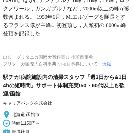
8091m。ほかにアンナプルナ II峰，III峰，IV峰，ロッ
クノワール，ガンガプルナなど，7000m以上の峰が多
数含まれる。 1950年6月，M.エルゾーグを隊長とす
るフランス隊が主峰に初登頂し，人類初の 8000m峰
登頂を記録した。
出典
ブリタニカ国際大百科事典 小項目事典
ブリタニカ国際大百科事典 小項目事典について
情報
駅チカ!病院施設内の清掃スタッフ「週3日から&1日
4hの短時間」サポート体制充実!50・60代以上も歓
迎/函館
キャリアバンク株式会社
北海道 函館市
時給1,150円～
派遣社員