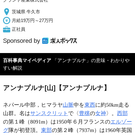
茨城県 牛久市
月給19万円～27万円
正社員
Sponsored by
百科事典マイペディア
「アンナプルナ」の意味・わかりや
すい解説
アンナプルナ[山]【アンナプルナ】
ネパール中部，ヒマラヤ
山脈
中を
東西
に約50km走る
山群。名は
サンスクリット
で〈
豊穣
の
女神
〉。
西部
の第１峰（8091m）は1950年６月フランスの
エルゾー
グ
隊が初登頂。
東部
の第２峰（7937m）は1960年英国