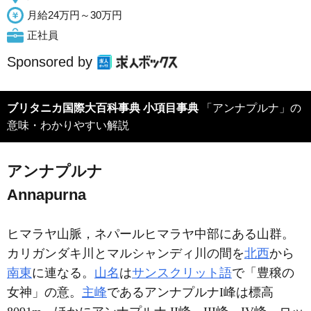
月給24万円～30万円
正社員
Sponsored by
ブリタニカ国際大百科事典 小項目事典
「アンナプルナ」の
意味・わかりやすい解説
アンナプルナ
Annapurna
ヒマラヤ山脈，ネパールヒマラヤ中部にある山群。
カリガンダキ川とマルシャンディ川の間を
北西
から
南東
に連なる。
山名
は
サンスクリット語
で「豊穣の
女神」の意。
主峰
であるアンナプルナI峰は標高