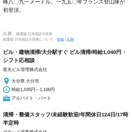
峰八〇九一メートル。一九五〇年フランス登山隊が
初登頂。
出典
精選版 日本国語大辞典
精選版 日本国語大辞典について
情報
|
凡例
ビル・建物清掃/大分駅すぐ ビル清掃/時給1,040円・
シフト応相談
星光ビル管理株式会社
大分県 大分市
時給1,035円～1,100円
アルバイト・パート
清掃・整備スタッフ/未経験歓迎/年間休日124日/17時
半定時
グランド産業株式会社