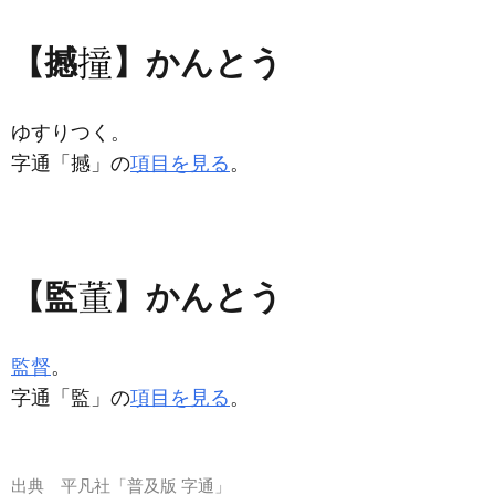
【撼
】かんとう
ゆすりつく。
字通「撼」の
項目を見る
。
【監
】かんとう
監督
。
字通「監」の
項目を見る
。
出典
平凡社「普及版 字通」