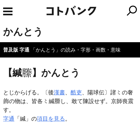
かんとう
普及版 字通
「かんとう」の読み・字形・画数・意味
【緘
】かんとう
とじからげる。〔後
漢書
、
酷吏
、陽球伝〕
の奢
の物は、皆各
緘
し、敢て陳設せず。京師喪震
す。
字通
「緘」の
項目を見る
。