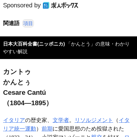
Sponsored by
関連語
項目
日本大百科全書(ニッポニカ)
「かんとう」の意味・わかり
やすい解説
カントゥ
かんとぅ
Cesare Cantú
（1804―1895）
イタリア
の歴史家、
文学者
。
リソルジメント
（
イタ
リア統一運動
）
前期
に愛国思想のため投獄された