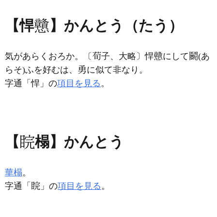
【悍
】かんとう（たう）
気があらくおろか。〔
子、大略〕悍
にして
(あ
らそ)ふを好むは、
に似て非なり。
字通「悍」の
項目を見る
。
【
榻】かんとう
華榻
。
字通「
」の
項目を見る
。