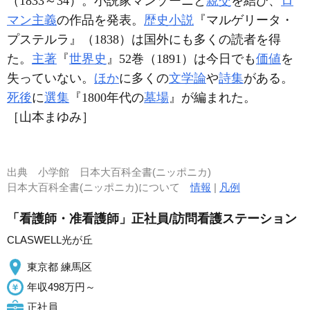
（1833～34）。小説家マンゾーニと
親交
を結び、
ロ
マン主義
の作品を発表。
歴史小説
『マルゲリータ・
プステルラ』（1838）は国外にも多くの読者を得
た。
主著
『
世界史
』52巻（1891）は今日でも
価値
を
失っていない。
ほか
に多くの
文学論
や
詩集
がある。
死後
に
選集
『1800年代の
墓場
』が編まれた。
［山本まゆみ］
出典
小学館 日本大百科全書(ニッポニカ)
日本大百科全書(ニッポニカ)について
情報
|
凡例
「看護師・准看護師」正社員/訪問看護ステーション
CLASWELL光が丘
東京都 練馬区
年収498万円～
正社員