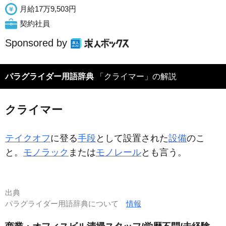
月給17万9,503円
契約社員
Sponsored by
パラグライダー用語辞典
「クライマー」の解説
クライマー
テイクオフ
に登る
手段
として設置された
設備
のこ
と。
モノラック
または
モノレール
とも言う。
出典
パラグライダー用語辞典について
情報