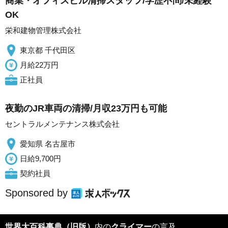
商業・オフィスビル清掃スタッフ/学歴不問/未経験
OK
栄和建物管理株式会社
東京都 千代田区
月給22万円
正社員
夜勤のJR車両の清掃/月収23万円も可能
セントラルメンテナンス株式会社
愛知県 名古屋市
日給9,700円
契約社員
Sponsored by
世界大百科事典（旧版）
内の
クライマー
の言及