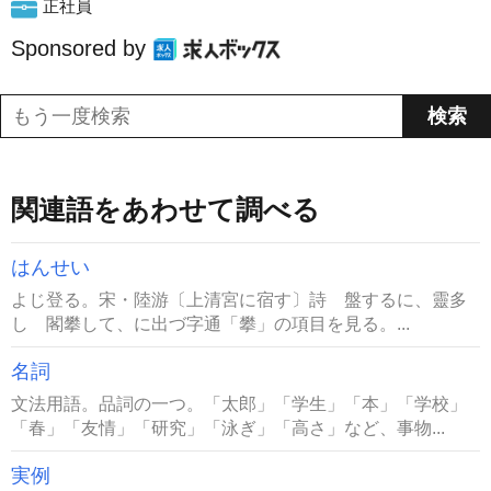
正社員
Sponsored by
関連語をあわせて調べる
はんせい
よじ登る。宋・陸游〔上清宮に宿す〕詩 盤するに、靈多
し 閣攀して、に出づ字通「攀」の項目を見る。...
名詞
文法用語。品詞の一つ。「太郎」「学生」「本」「学校」
「春」「友情」「研究」「泳ぎ」「高さ」など、事物...
実例