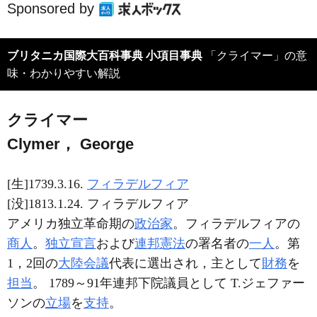
Sponsored by
ブリタニカ国際大百科事典 小項目事典
「クライマー」の意
味・わかりやすい解説
クライマー
Clymer， George
[生]1739.3.16.
フィラデルフィア
[没]1813.1.24. フィラデルフィア
アメリカ独立革命期の
政治家
。フィラデルフィアの
商人
。
独立宣言
および
連邦憲法
の署名者の
一人
。第
1，2回の
大陸会議
代表に選出され，主として
財務
を
担当
。 1789～91年連邦下院議員として T.ジェファー
ソンの
立場
を
支持
。