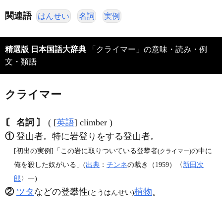
関連語
はんせい
名詞
実例
精選版 日本国語大辞典
「クライマー」の意味・読み・例
文・類語
クライマー
〘 名詞 〙
( [
英語
] climber )
①
登山者。特に岩登りをする登山者。
[初出の実例]「この岩に取りついている登攀者
の中に
(クライマー)
俺を殺した奴がいる」(
出典
：
チンネ
の裁き（1959）〈
新田次
郎
〉一)
②
ツタ
などの登攀性
植物
。
(とうはんせい)