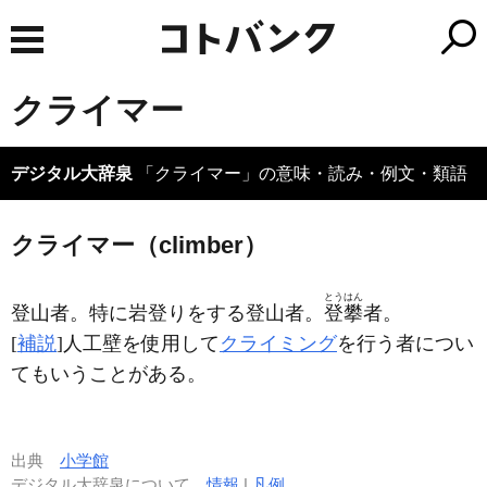
クライマー
デジタル大辞泉
「クライマー」の意味・読み・例文・類語
クライマー（climber）
とうはん
登山者。特に岩登りをする登山者。
登攀
者。
[
補説
]人工壁を使用して
クライミング
を行う者につい
てもいうことがある。
出典
小学館
デジタル大辞泉について
情報
|
凡例