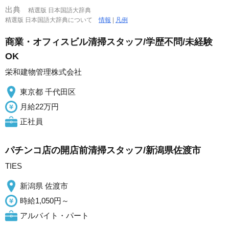
出典
精選版 日本国語大辞典
精選版 日本国語大辞典について
情報
|
凡例
商業・オフィスビル清掃スタッフ/学歴不問/未経験
OK
栄和建物管理株式会社
東京都 千代田区
月給22万円
正社員
パチンコ店の開店前清掃スタッフ/新潟県佐渡市
TIES
新潟県 佐渡市
時給1,050円～
アルバイト・パート