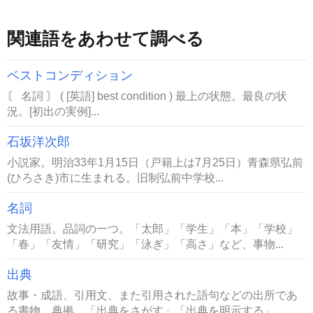
関連語をあわせて調べる
ベストコンディション
〘 名詞 〙 ( [英語] best condition ) 最上の状態。最良の状
況。[初出の実例]...
石坂洋次郎
小説家。明治33年1月15日（戸籍上は7月25日）青森県弘前
(ひろさき)市に生まれる。旧制弘前中学校...
名詞
文法用語。品詞の一つ。「太郎」「学生」「本」「学校」
「春」「友情」「研究」「泳ぎ」「高さ」など、事物...
出典
故事・成語、引用文、また引用された語句などの出所であ
る書物。典拠。「出典をさがす」「出典を明示する」...