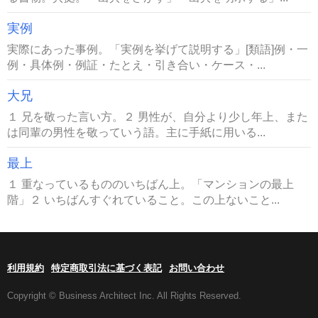
実例
実際にあった事例。「実例を挙げて説明する」[類語]例・一
例・具体例・例証・たとえ・引き合い・ケース・...
大兄
１ 兄を敬った言い方。２ 男性が、自分より少し年上、また
は同輩の男性を敬っていう語。主に手紙に用いる...
最上
１ 重なっているもののいちばん上。「マンションの最上
階」２ いちばんすぐれていること。この上ないこと...
利用規約
特定商取引法に基づく表記
お問い合わせ
Copyright © Business Architect Inc. All Rights Reserved.