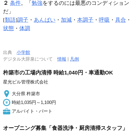
２
条件
。「
勉強
をするのには最悪の
コンディション
だ」
[
類語
]
調子
・
あんばい
・
加減
・
本調子
・
呼吸
・
具合
・
状態
・
体調
出典
小学館
デジタル大辞泉について
情報
|
凡例
杵築市の工場内清掃 時給1,040円・車通勤OK
星光ビル管理株式会社
大分県 杵築市
時給1,035円～1,100円
アルバイト・パート
オープニング募集「食器洗浄・厨房清掃スタッフ」