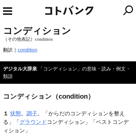
コンディション
（その他表記）condition
翻訳｜
condition
デジタル大辞泉
「コンディション」の意味・読み・例文・
類語
コンディション（condition）
１
状態
。
調子
。「からだの
コンディション
を整え
る」「
グラウンド
コンディション
」「ベスト
コンデ
ィション
」