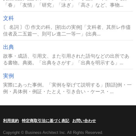
「春」「友情」「研究」「泳ぎ」「高さ」など、事物...
文科
〘 名詞 〙① 作文の科。[初出の実例]「文科者、其所レ作儘
佳者及二五篇一、則可レ進二一等一」(出典...
出典
故事・成語、引用文、また引用された語句などの出所であ
る書物。典拠。「出典をさがす」「出典を明示する」...
実例
実際にあった事例。「実例を挙げて説明する」[類語]例・一
例・具体例・例証・たとえ・引き合い・ケース・...
利用規約
特定商取引法に基づく表記
お問い合わせ
Copyright © Business Architect Inc. All Rights Reserved.