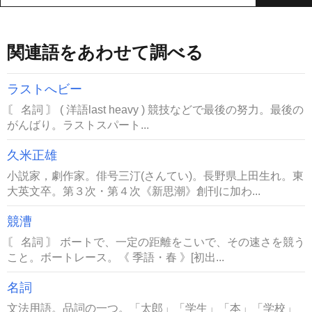
関連語をあわせて調べる
ラストへビー
〘 名詞 〙 ( 洋語last heavy ) 競技などで最後の努力。最後の
がんばり。ラストスパート...
久米正雄
小説家，劇作家。俳号三汀(さんてい)。長野県上田生れ。東
大英文卒。第３次・第４次《新思潮》創刊に加わ...
競漕
〘 名詞 〙 ボートで、一定の距離をこいで、その速さを競う
こと。ボートレース。《 季語・春 》[初出...
名詞
文法用語。品詞の一つ。「太郎」「学生」「本」「学校」