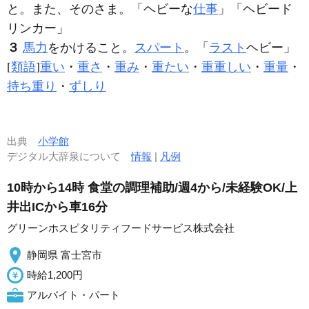
と。また、そのさま。「
ヘビー
な
仕事
」「
ヘビー
ド
リンカー」
３
馬力
をかけること。
スパート
。「
ラスト
ヘビー
」
[
類語
]
重い
・
重さ
・
重み
・
重たい
・
重重しい
・
重量
・
持ち重り
・
ずしり
出典
小学館
デジタル大辞泉について
情報
|
凡例
10時から14時 食堂の調理補助/週4から/未経験OK/上
井出ICから車16分
グリーンホスピタリティフードサービス株式会社
静岡県 富士宮市
時給1,200円
アルバイト・パート