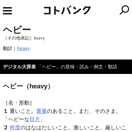
ヘビー
（その他表記）heavy
翻訳｜
heavy
デジタル大辞泉
「ヘビー」の意味・読み・例文・類語
ヘビー（heavy）
［名・形動］
１
重いこと。
重量
のあること。また、そのさま。
「
ヘビー
な
目方
」
２
程度
のはなはだしいこと。激しいこと。厳しいこ