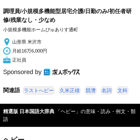
調理員/小規模多機能型居宅介護/日勤のみ/初任者研
修/残業なし・少なめ
小規模多機能ホームぴゅありす通町
山形県 米沢市
月給16万6,000円
正社員
Sponsored by
関連語
ラストへビー
久米正雄
競漕
名詞
文科
精選版 日本国語大辞典
「ヘビー」の意味・読み・例文・類
語
ヘビー