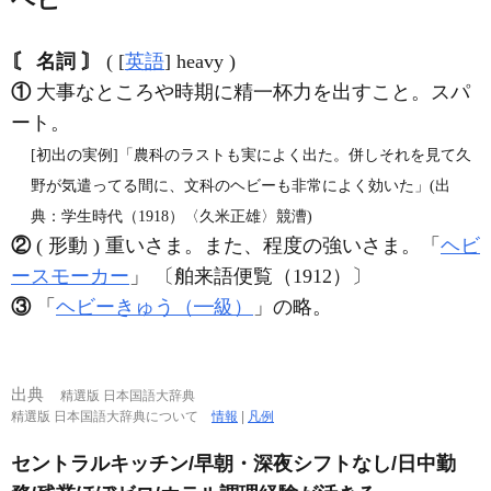
〘 名詞 〙
( [
英語
] heavy )
①
大事なところや時期に精一杯力を出すこと。スパ
ート。
[初出の実例]「農科のラストも実によく出た。併しそれを見て久
野が気遣ってる間に、文科のヘビーも非常によく効いた」(出
典：学生時代（1918）〈久米正雄〉競漕)
②
( 形動 ) 重いさま。また、程度の強いさま。「
ヘビ
ースモーカー
」 〔舶来語便覧（1912）〕
③
「
ヘビーきゅう（━級）
」の略。
出典
精選版 日本国語大辞典
精選版 日本国語大辞典について
情報
|
凡例
セントラルキッチン/早朝・深夜シフトなし/日中勤