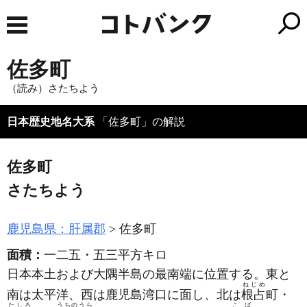
佐多町
（読み）さたちよう
日本歴史地名大系
「佐多町」の解説
佐多町
さたちよう
鹿児島県：肝属郡
佐多町
面積：
一二五・五三平方キロ
日本本土および大隅半島の最南端に位置する。東と
ねじめ
南は太平洋、西は鹿児島湾口に面し、北は
根占
町・
たしろ
うちのうら
こば