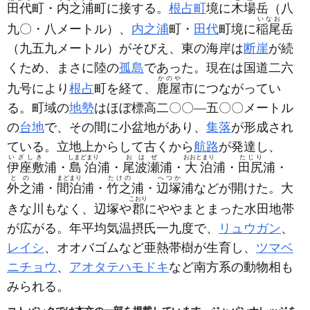
田代
町・
内之浦
町に接する。
根占町
境に
木場
岳
（八
いなお
九〇・八メートル）
、
内之浦
町・
田代
町境に
稲尾
岳
（九五九メートル）
がそびえ、東の海岸は
断崖
が続
くため、まさに陸の
孤島
であった。現在は国道二六
かのや
九号により
根占
町を経て、
鹿屋
市につながってい
る。町域の
地勢
はほぼ標高二〇〇―五〇〇メートル
の
台地
で、その間に小盆地があり、
集落
が形成され
ている。立地上からして古くから
航路
が発達し、
いざしき
しまどまり
おはぜ
おおとまり
たじり
伊座敷
浦・
島泊
浦・
尾波瀬
浦・
大泊
浦・
田尻
浦・
との
まどまり
たけの
へつか
外之
浦・
間泊
浦・
竹之
浦・
辺塚
浦などが開けた。大
こおり
きな川もなく、辺塚や
郡
にややまとまった水田地帯
が広がる。年平均気温摂氏一九度で、
リュウガン
、
レイシ
、オオバゴムなど亜熱帯樹が生育し、
ツマベ
ニチョウ
、
アオタテハモドキ
など南方系の動物相も
みられる。