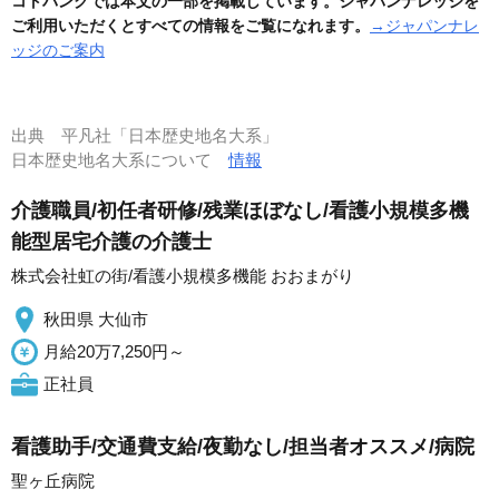
コトバンクでは本文の一部を掲載しています。ジャパンナレッジを
ご利用いただくとすべての情報をご覧になれます。
→ジャパンナレ
ッジのご案内
出典
平凡社「日本歴史地名大系」
日本歴史地名大系について
情報
介護職員/初任者研修/残業ほぼなし/看護小規模多機
能型居宅介護の介護士
株式会社虹の街/看護小規模多機能 おおまがり
秋田県 大仙市
月給20万7,250円～
正社員
看護助手/交通費支給/夜勤なし/担当者オススメ/病院
聖ヶ丘病院