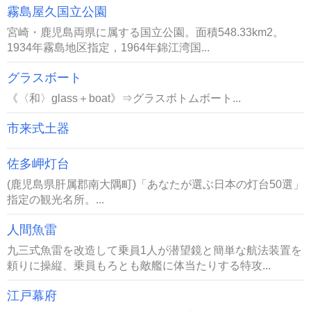
霧島屋久国立公園
宮崎・鹿児島両県に属する国立公園。面積548.33km2。
1934年霧島地区指定，1964年錦江湾国...
グラスボート
《〈和〉glass＋boat》⇒グラスボトムボート...
市来式土器
佐多岬灯台
(鹿児島県肝属郡南大隅町)「あなたが選ぶ日本の灯台50選」
指定の観光名所。...
人間魚雷
九三式魚雷を改造して乗員1人が潜望鏡と簡単な航法装置を
頼りに操縦、乗員もろとも敵艦に体当たりする特攻...
江戸幕府