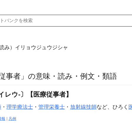
読み）イリョウジュウジシャ
従事者」の意味・読み・例文・類語
イレウ‐〕【医療従事者】
師
・
理学療法士
・
管理栄養士
・
放射線技師
など、ひろく
情報
|
凡例