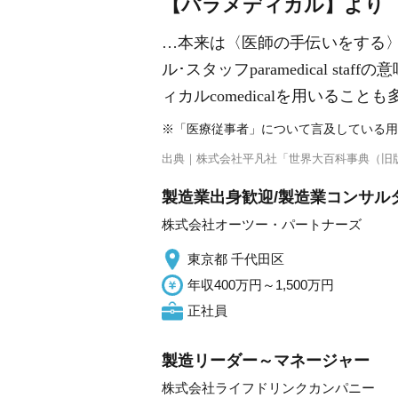
【パラメディカル】より
…本来は〈医師の手伝いをする
ル･スタッフparamedical
ィカルcomedicalを用いるこ
※「医療従事者」について言及している用
出典｜
株式会社平凡社「世界大百科事典（旧
製造業出身歓迎/製造業コンサル
株式会社オーツー・パートナーズ
東京都 千代田区
年収400万円～1,500万円
正社員
製造リーダー～マネージャー
株式会社ライフドリンクカンパニー