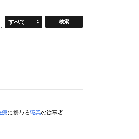
すべて
医療
に携わる
職業
の従事者。