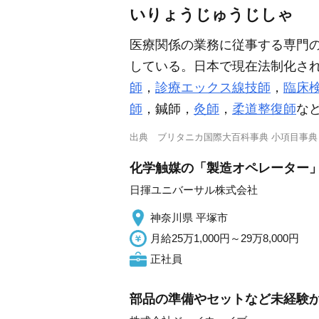
いりょうじゅうじしゃ
医療関係の業務に従事する専門
している。日本で現在法制化さ
師
，
診療エックス線技師
，
臨床
師
，鍼師，
灸師
，
柔道整復師
な
出典
ブリタニカ国際大百科事典 小項目事典
化学触媒の「製造オペレーター」/
日揮ユニバーサル株式会社
神奈川県 平塚市
月給25万1,000円～29万8,000円
正社員
部品の準備やセットなど未経験