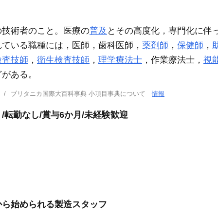
の技術者のこと。医療の
普及
とその高度化，専門化に伴
れている職種には，医師，歯科医師，
薬剤師
，
保健師
，
検査技師
，
衛生検査技師
，
理学療法士
，作業療法士，
視
どがある。
ブリタニカ国際大百科事典 小項目事典について
情報
転勤なし/賞与6か月/未経験歓迎
から始められる製造スタッフ