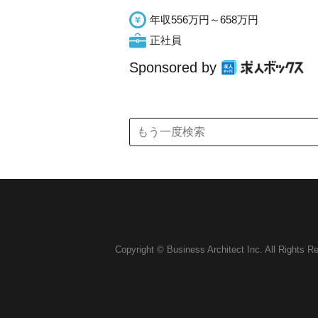
年収556万円～658万円
正社員
Sponsored by
Copyright © Business Architect Inc. All Rights R