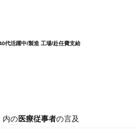
・40代活躍中/製造 工場/赴任費支給
）
内の
医療従事者
の言及