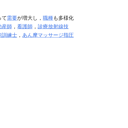
って
需要
が増大し，
職種
も多様化
助産師
，
看護師
，
診療放射線技
能訓練士
，
あん摩マッサージ指圧