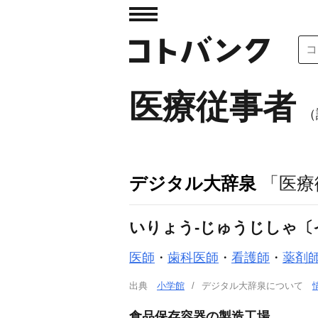
医療従事者
（
デジタル大辞泉
「医療
いりょう‐じゅうじしゃ〔
医師
・
歯科医師
・
看護師
・
薬剤
出典
小学館
デジタル大辞泉について
食品保存容器の製造工場