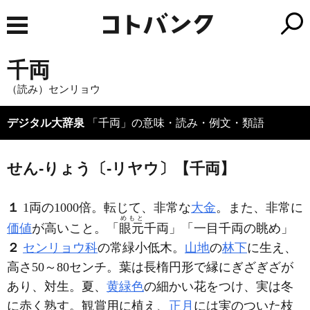
千両
（読み）センリョウ
デジタル大辞泉
「千両」の意味・読み・例文・類語
せん‐りょう〔‐リヤウ〕【千両】
１
1両の1000倍。転じて、非常な
大金
。また、非常に
めもと
価値
が高いこと。「
眼元
千両
」「一目
千両
の眺め」
２
センリョウ科
の常緑小低木。
山地
の
林下
に生え、
高さ50～80センチ。葉は長楕円形で縁にぎざぎざが
あり、対生。夏、
黄緑色
の細かい花をつけ、実は冬
に赤く熟す。観賞用に植え、
正月
には実のついた枝