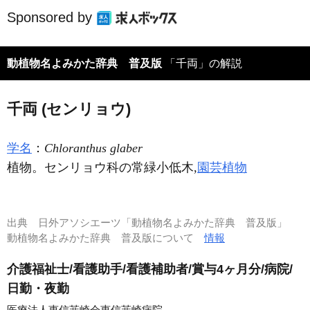
Sponsored by
動植物名よみかた辞典 普及版
「千両」の解説
千両 (センリョウ)
学名
：
Chloranthus glaber
植物。センリョウ科の常緑小低木,
園芸植物
出典
日外アソシエーツ「動植物名よみかた辞典 普及版」
動植物名よみかた辞典 普及版について
情報
介護福祉士/看護助手/看護補助者/賞与4ヶ月分/病院/
日勤・夜勤
医療法人恵信韮崎会恵信韮崎病院