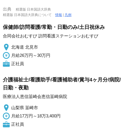
出典
精選版 日本国語大辞典
精選版 日本国語大辞典について
情報
|
凡例
保健師/訪問看護/常勤・日勤のみ/土日祝休み
合同会社おむすび 訪問看護ステーションおむすび
北海道 北見市
月給26万円～30万円
正社員
介護福祉士/看護助手/看護補助者/賞与4ヶ月分/病院/
日勤・夜勤
医療法人恵信韮崎会恵信韮崎病院
山梨県 韮崎市
月給17万円～18万3,400円
正社員