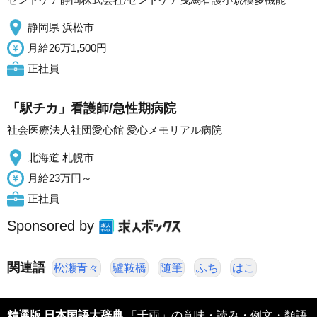
静岡県 浜松市
月給26万1,500円
正社員
「駅チカ」看護師/急性期病院
社会医療法人社団愛心館 愛心メモリアル病院
北海道 札幌市
月給23万円～
正社員
Sponsored by
関連語
松瀬青々
驢鞍橋
随筆
ふち
はこ
精選版 日本国語大辞典
「千両」の意味・読み・例文・類語