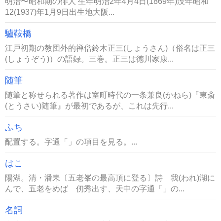
明治〜昭和期の俳人 生年明治2年4月4日(1869年)没年昭和
12(1937)年1月9日出生地大阪...
驢鞍橋
江戸初期の教団外的禅僧鈴木正三(しょうさん)（俗名は正三
(しょうぞう)）の語録。三巻。正三は徳川家康...
随筆
随筆と称せられる著作は室町時代の一条兼良(かねら)『東斎
(とうさい)随筆』が最初であるが、これは先行...
ふち
配置する。字通「」の項目を見る。...
はこ
陽湖。清・潘耒〔五老峯の最高頂に登る〕詩 我(われ)湖に
んで、五老をめば 仞秀出す、天中の字通「」の...
名詞