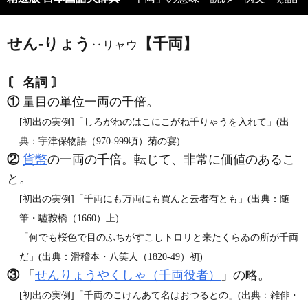
せん‐りょう
【千両】
‥リャウ
〘 名詞 〙
①
量目の単位一両の千倍。
[初出の実例]「しろがねのはこにこがね千りゃうを入れて」(出
典：宇津保物語（970‐999頃）菊の宴)
②
貨幣
の一両の千倍。転じて、非常に価値のあるこ
と。
[初出の実例]「千両にも万両にも買んと云者有とも」(出典：随
筆・驢鞍橋（1660）上)
「何でも桜色で目のふちがすこしトロリと来たくらゐの所が千両
だ」(出典：滑稽本・八笑人（1820‐49）初)
③
「
せんりょうやくしゃ（千両役者）
」の略。
[初出の実例]「千両のこけんあて名はおつるとの」(出典：雑俳・