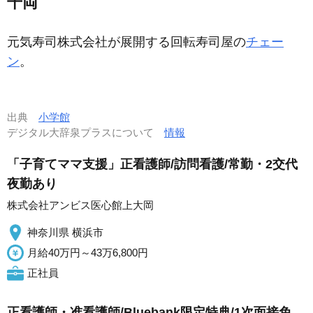
千両
元気寿司株式会社が展開する回転寿司屋の
チェー
ン
。
出典
小学館
デジタル大辞泉プラスについて
情報
「子育てママ支援」正看護師/訪問看護/常勤・2交代
夜勤あり
株式会社アンビス医心館上大岡
神奈川県 横浜市
月給40万円～43万6,800円
正社員
正看護師・准看護師/Bluebank限定特典/1次面接免