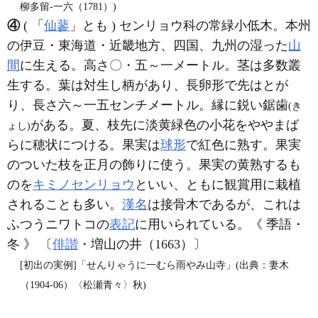
柳多留‐一六（1781）)
④
( 「
仙蓼
」とも ) センリョウ科の常緑小低木。本州
の伊豆・東海道・近畿地方、四国、九州の湿った
山
間
に生える。高さ〇・五～一メートル。茎は多数叢
生する。葉は対生し柄があり、長卵形で先はとが
り、長さ六～一五センチメートル。縁に鋭い鋸歯
(き
がある。夏、枝先に淡黄緑色の小花をややまば
ょし)
らに穂状につける。果実は
球形
で紅色に熟す。果実
のついた枝を正月の飾りに使う。果実の黄熟するも
のを
キミノセンリョウ
といい、ともに観賞用に栽植
されることも多い。
漢名
は接骨木であるが、これは
ふつうニワトコの
表記
に用いられている。《 季語・
冬 》 〔
俳諧
・増山の井（1663）〕
[初出の実例]「せんりゃうに一むら雨やみ山寺」(出典：妻木
（1904‐06）〈松瀬青々〉秋)