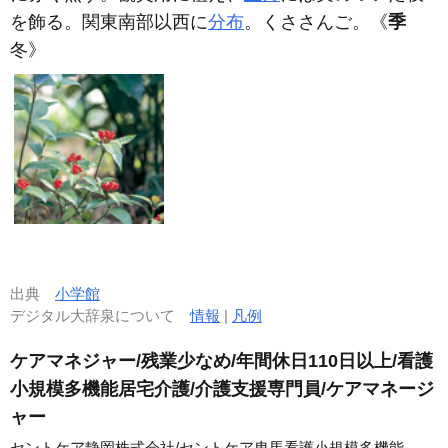
を飾る。関東南部以西に
分布
。くささんご。
《
季
冬》
出典
小学館
デジタル大辞泉について
情報
|
凡例
ケアマネジャー/残業少なめ/年間休日110日以上/看護
小規模多機能居宅介護/介護支援専門員/ケアマネージ
ャー
セントケア静岡株式会社/セントケア曳馬看護小規模多機能