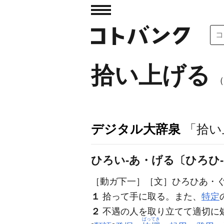
拾い上げる
（
デジタル大辞泉
「拾い
ひろい‐あ・げる〔ひろひ
［動ガ下一］
［文］ひろひあ・
１
拾って手に取る。また、
特定
２
不遇の人を取り立てて適切に
ばってき