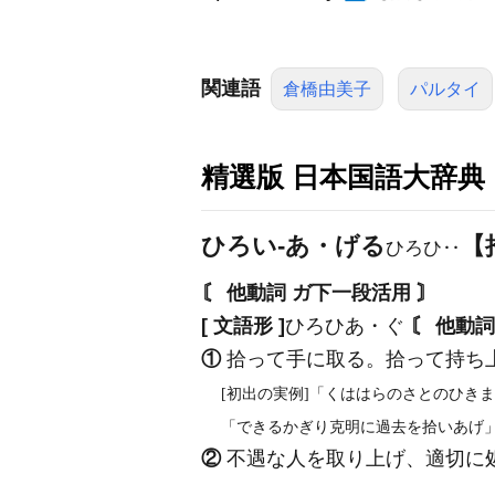
関連語
倉橋由美子
パルタイ
精選版 日本国語大辞典
ひろい‐あ・げる
【
ひろひ‥
〘 他動詞 ガ下一段活用 〙
[ 文語形 ]
ひろひあ・ぐ
〘 他動詞
①
拾って手に取る。拾って持ち
[初出の実例]「くははらのさとのひきま
「できるかぎり克明に過去を拾いあげ」(
②
不遇な人を取り上げ、適切に