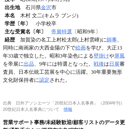
出生地
石川県
金沢
市
本名
木村 文二(キムラ ブンジ)
学歴〔年〕
小学校卒
主な受賞名〔年〕
帝展
特選
〔昭和9年〕
経歴
加賀染の名工上村松太郎(上村雲嶂)に
師事
、
同時に南画家の大西金陽の下で
絵画
を学び、大正13
年33歳で独立した。昭和3年染色による
壁掛け
や
屏風
を帝展に
出品
、9年には特選となった。
戦後
は
日展
審
査員、日本伝統工芸展を中心に活躍。30年重要無形
文化財保持者に
認定
された。
出典
日外アソシエーツ「20世紀日本人名事典」（2004年刊）
20世紀日本人名事典について
情報
営業サポート事務/未経験歓迎/顧客リストのデータ更