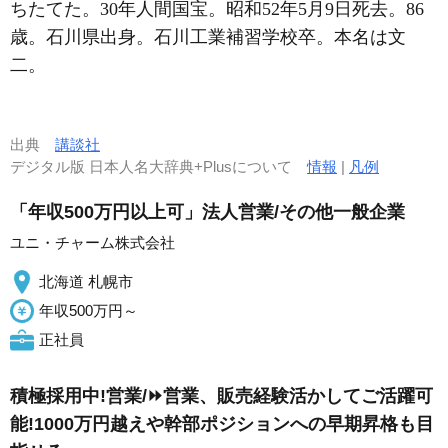
ちたてた。30年人間国宝。昭和52年5月9日死去。86
歳。石川県出身。石川工業補習学校卒。本名は文
二。
出典
講談社
デジタル版 日本人名大辞典+Plusについて
情報
|
凡例
「年収500万円以上可」法人営業/その他一般企業
ユニ・チャーム株式会社
北海道 札幌市
年収500万円～
正社員
積極採用中!営業/⏩️営業、販売経験活かしてご活躍可
能!1000万円越えや幹部ポジションへの早期昇格も目