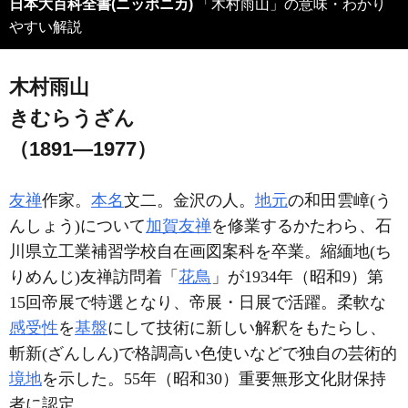
日本大百科全書(ニッポニカ)
「木村雨山」の意味・わかり
やすい解説
木村雨山
きむらうざん
（1891―1977）
友禅
作家。
本名
文二。金沢の人。
地元
の和田雲嶂(う
んしょう)について
加賀友禅
を修業するかたわら、石
川県立工業補習学校自在画図案科を卒業。縮緬地(ち
りめんじ)友禅訪問着「
花鳥
」が1934年（昭和9）第
15回帝展で特選となり、帝展・日展で活躍。柔軟な
感受性
を
基盤
にして技術に新しい解釈をもたらし、
斬新(ざんしん)で格調高い色使いなどで独自の芸術的
境地
を示した。55年（昭和30）重要無形文化財保持
者に認定。