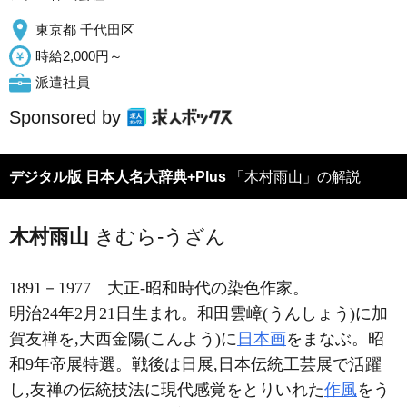
東京都 千代田区
時給2,000円～
派遣社員
Sponsored by
デジタル版 日本人名大辞典+Plus
「木村雨山」の解説
木村雨山
きむら-うざん
1891－1977
大正-昭和時代の染色作家。
明治24年2月21日生まれ。和田雲嶂(うんしょう)に加
賀友禅を,大西金陽(こんよう)に
日本画
をまなぶ。昭
和9年帝展特選。戦後は日展,日本伝統工芸展で活躍
し,友禅の伝統技法に現代感覚をとりいれた
作風
をう