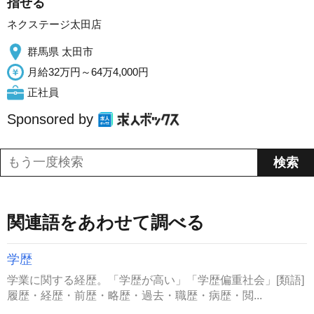
指せる
ネクステージ太田店
群馬県 太田市
月給32万円～64万4,000円
正社員
Sponsored by
関連語をあわせて調べる
学歴
学業に関する経歴。「学歴が高い」「学歴偏重社会」[類語]
履歴・経歴・前歴・略歴・過去・職歴・病歴・閲...