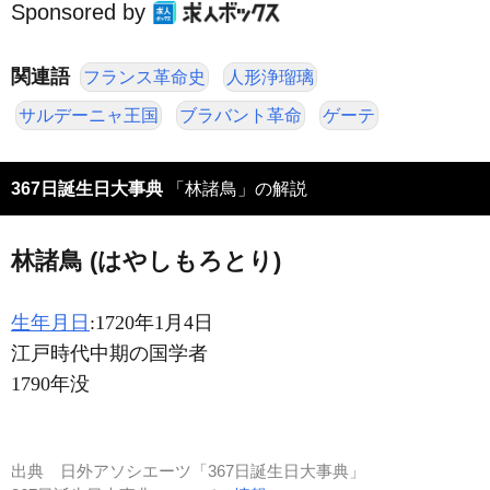
Sponsored by
関連語
フランス革命史
人形浄瑠璃
サルデーニャ王国
ブラバント革命
ゲーテ
367日誕生日大事典
「林諸鳥」の解説
林諸鳥 (はやしもろとり)
生年月日
:1720年1月4日
江戸時代中期の国学者
1790年没
出典
日外アソシエーツ「367日誕生日大事典」