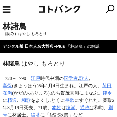
林諸鳥
（読み）はやし もろとり
デジタル版 日本人名大辞典+Plus
「林諸鳥」の解説
林諸鳥
はやし-もろとり
1720－1790
江戸
時代中期の
国学者
,
歌人
。
享保
(きょうほう)5年1月4日生まれ。江戸の人。
荷田
在満
(かだの-ありまろ),のち賀茂真淵にまなぶ。
律令
に
精通
。
和歌
をよくし,とくに
長歌
にすぐれた。寛政2
年8月19日死去。71歳。
本姓
は
塩瀬
。
通称
は和助。
別
号
に林居士。
編著
に「紀記歌集」など。