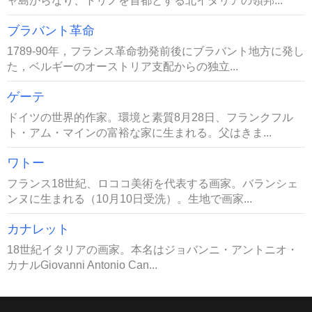
ャ島からなり、トリノを首都とする北イタリアの領邦...
ブラバント革命
1789-90年，フランス革命勃発前後にブラバント地方に発し
た，ベルギーのオーストリア支配からの独立...
ゲーテ
ドイツの世界的作家。環境と素質8月28日、フランクフル
ト・アム・マインの富裕な家に生まれる。父はきま...
ワトー
フランス18世紀、ロココ美術を代表する画家。バランシェ
ンヌに生まれる（10月10日受洗）。生地で画家...
カナレット
18世紀イタリアの画家。本名はジョバンニ・アントニオ・
カナルGiovanni Antonio Can...