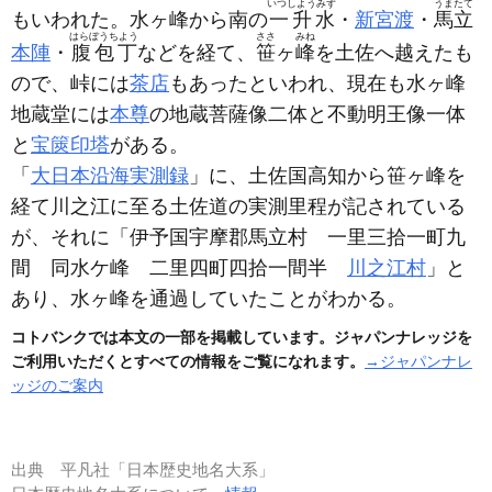
いつしようみず
うまたて
もいわれた。水ヶ峰から南の
一升水
・
新宮渡
・
馬立
はらぼうちよう
ささ
みね
本陣
・
腹包丁
などを経て、
笹
ヶ
峰
を土佐へ越えたも
ので、峠には
茶店
もあったといわれ、現在も水ヶ峰
地蔵堂には
本尊
の地蔵菩薩像二体と不動明王像一体
と
宝篋印塔
がある。
「
大日本沿海実測録
」に、土佐国高知から笹ヶ峰を
経て川之江に至る土佐道の実測里程が記されている
が、それに「伊予国宇摩郡馬立村 一里三拾一町九
間 同水ケ峰 二里四町四拾一間半
川之江村
」と
あり、水ヶ峰を通過していたことがわかる。
コトバンクでは本文の一部を掲載しています。ジャパンナレッジを
ご利用いただくとすべての情報をご覧になれます。
→ジャパンナレ
ッジのご案内
出典
平凡社「日本歴史地名大系」