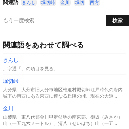
関連語
きんし
堀切峠
金川
堀切
西方
関連語をあわせて調べる
きんし
。字通「」の項目を見る。...
堀切峠
大分県：大分市旧大分市地区椎迫村堀切峠江戸時代の府内
城下の南西にある東西に連なる丘陵の峠。現在の大道...
金川
山梨県：東八代郡金川甲府盆地の南東部、御坂（みさか）
山（一五九六メートル）、清八（せいはち）山（一五...