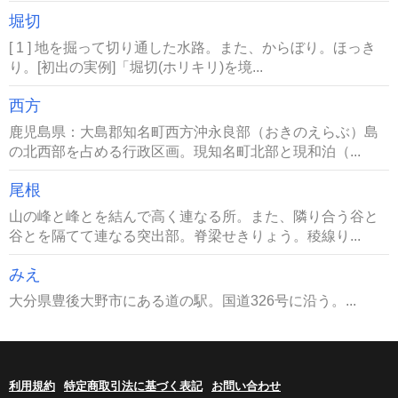
堀切
[ 1 ] 地を掘って切り通した水路。また、からぼり。ほっき
り。[初出の実例]「堀切(ホリキリ)を境...
西方
鹿児島県：大島郡知名町西方沖永良部（おきのえらぶ）島
の北西部を占める行政区画。現知名町北部と現和泊（...
尾根
山の峰と峰とを結んで高く連なる所。また、隣り合う谷と
谷とを隔てて連なる突出部。脊梁せきりょう。稜線り...
みえ
大分県豊後大野市にある道の駅。国道326号に沿う。...
利用規約
特定商取引法に基づく表記
お問い合わせ