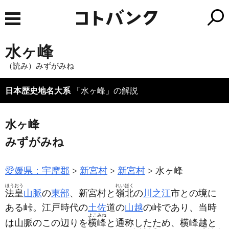
水ヶ峰
（読み）みずがみね
日本歴史地名大系
「水ヶ峰」の解説
水ヶ峰
みずがみね
愛媛県：宇摩郡
新宮村
新宮村
水ヶ峰
ほうおう
れいほく
法皇
山脈
の
東部
、新宮村と
嶺北
の
川之江
市との境に
ある峠。江戸時代の
土佐
道の
山越
の峠であり、当時
よこみね
は山脈のこの辺りを
横峰
と通称したため、横峰越と