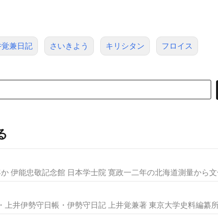
井覚兼日記
さいきよう
キリシタン
フロイス
る
か 伊能忠敬記念館 日本学士院 寛政一二年の北海道測量から文化.
上井伊勢守日帳・伊勢守日記 上井覚兼著 東京大学史料編纂所 都