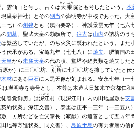
だいじよう
派。雲仙山と号し、古くは
大乗
院とも号したという。
本
（現温泉神社）
とその
別当
の満明寺が中核であった。大
七三七）
の
創建
とも
（鎮西要略）
、神護景雲元年
（七六
基の
開基
、聖武天皇の勅願所で、
往古
は
山内
の諸坊のう
帯
は繁盛していたが、のち火災に襲われたという。また
いう伝承がある。宝亀九年
（七七八）
に
焼失
、肥前国の
孝天皇
から
朱雀天皇
の代の頃、堂塔や経典類を焼失した
べつしよ
石原か）
に三〇〇坊、
別所
に七〇〇坊を擁していたと伝
雑木林
にある
巨石
に大黒天像が刻まれる。安永七年
（一
院は満明寺を寺号とし、本尊は木造大日如来で京都仁和
ふかえ
衆徒春覚御房」は
深江
村
（現深江町）
内の田地屋敷を
安
重契約状案」深江文書）
、泰重は正平一三年
（一三五八
屋敷一ヵ所などを亡父泰長
（寂猷）
の追善として五ヵ年
重田地等寄進状案」同文書）
、
島原半島
の有力者層の信