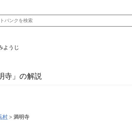
みようじ
明寺」の解説
浜村
満明寺