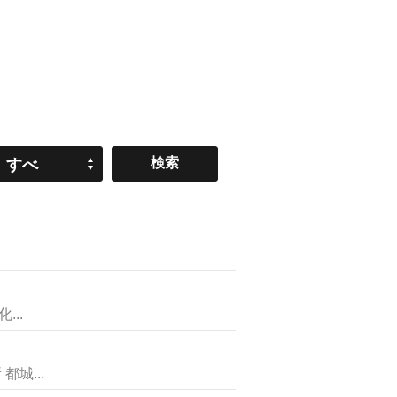
すべ
て
..
城...