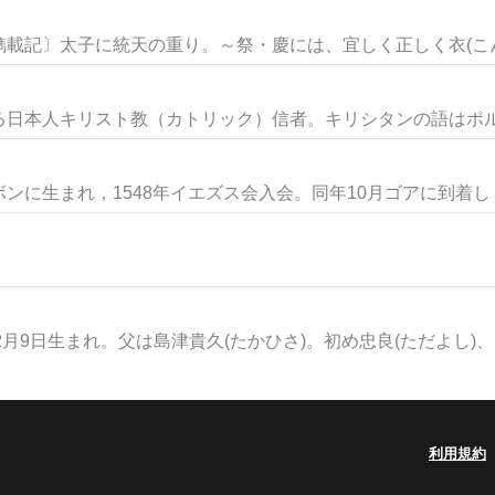
載記〕太子に統天の重り。～祭・慶には、宜しく正しく衣(こんい
日本人キリスト教（カトリック）信者。キリシタンの語はポルト
に生まれ，1548年イエズス会入会。同年10月ゴアに到着し，聖
月9日生まれ。父は島津貴久(たかひさ)。初め忠良(ただよし)、..
利用規約