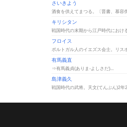
さいきよう
酒食を供えてまつる。〔晋書、慕容儁
キリシタン
戦国時代の末期から江戸時代における
フロイス
ポルトガル人のイエズス会士。リスボン
有馬義直
⇒有馬義貞(ありま-よしさだ)...
島津義久
戦国時代の武将。天文(てんぶん)2年2