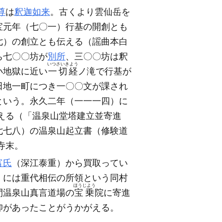
尊
は
釈迦如来
。古くより雲仙岳を
宝元年
（七〇一）
行基の開創とも
七）
の創立とも伝える
（謡曲本白
ち七〇〇坊が
別所
、三〇〇坊は釈
いつさいきよう
小地獄に近い
一切経
ノ滝で行基が
田地一町につき一〇〇文が課され
という。永久二年
（一一一四）
に
える
（「温泉山堂塔建立並寄進
七七八）
の温泉山起立書
（修験道
寺末。
富氏
（深江泰重）
から買取ってい
）
には重代相伝の所領という同村
ほうじよう
間温泉山真言道場の
宝乗
院に寄進
仰があったことがうかがえる。