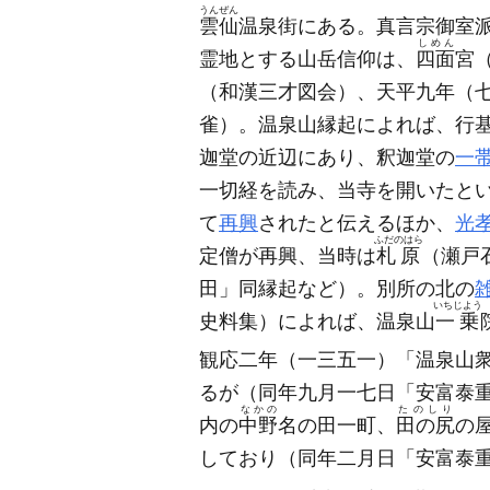
うんぜん
雲仙
温泉街にある。真言宗御室
しめん
霊地とする山岳信仰は、
四面
宮
（和漢三才図会）
、天平九年
（
雀）
。温泉山縁起によれば、行
迦堂の近辺にあり、釈迦堂の
一
一切経を読み、当寺を開いたと
て
再興
されたと伝えるほか、
光
ふだのはら
定僧が再興、当時は
札原
（瀬戸
田」同縁起など）
。別所の北の
いちじよう
史料集）
によれば、温泉山
一乗
観応二年
（一三五一）
「温泉山
るが
（同年九月一七日「安富泰
なかの
たのしり
内の
中野
名の田一町、
田の尻
の
しており
（同年二月日「安富泰