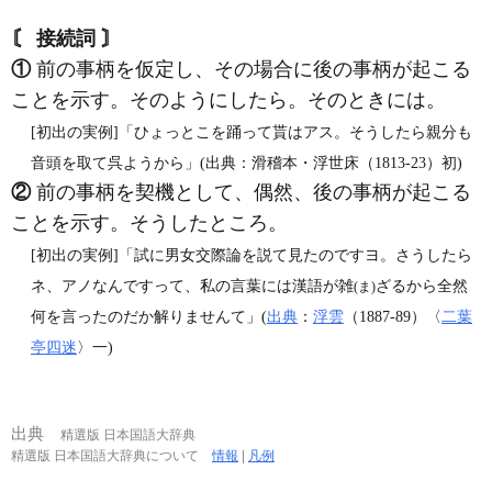
〘 接続詞 〙
①
前の事柄を仮定し、その場合に後の事柄が起こる
ことを示す。そのようにしたら。そのときには。
[初出の実例]「ひょっとこを踊って貰はアス。そうしたら親分も
音頭を取て呉ようから」(出典：滑稽本・浮世床（1813‐23）初)
②
前の事柄を契機として、偶然、後の事柄が起こる
ことを示す。そうしたところ。
[初出の実例]「試に男女交際論を説て見たのですヨ。さうしたら
ネ、アノなんですって、私の言葉には漢語が雑
ざるから全然
(ま)
何を言ったのだか解りませんて」(
出典
：
浮雲
（1887‐89）〈
二葉
亭四迷
〉一)
出典
精選版 日本国語大辞典
精選版 日本国語大辞典について
情報
|
凡例