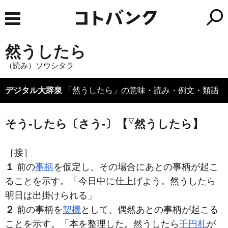
然うしたら
（読み）ソウシタラ
デジタル大辞泉
「然うしたら」の意味・読み・例文・類語
▽
そう‐したら〔さう‐〕【
然うしたら】
［接］
１
前の
事柄
を仮定し、その場合にあとの事柄が起こ
ることを示す。「今日中に仕上げよう。
然うしたら
明日は出掛けられる」
２
前の事柄を
契機
として、偶然あとの事柄が起こる
ことを示す。「本を整理した。
然うしたら
千円札
が