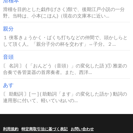
滑稽本
滑稽を目的とした戯作(げさく)類で、後期江戸小説の一分
野。当時は、小本(こほん)（現在の文庫本に近い...
親分
１ 侠客きょうかく・ばくち打ちなどの仲間で、頭かしらと
して頂く人。「親分子分の杯を交わす」⇔子分。２...
音頭
〘 名詞 〙 ( 「おんどう（音頭）」の変化した語 )① 雅楽の
合奏で各管楽器の首席奏者。また、西洋...
あす
〘 助動詞 〙[ 一 ] ( 助動詞「ます」の変化した語か ) 動詞の
連用形に付いて、軽いていねいの...
利用規約
特定商取引法に基づく表記
お問い合わせ