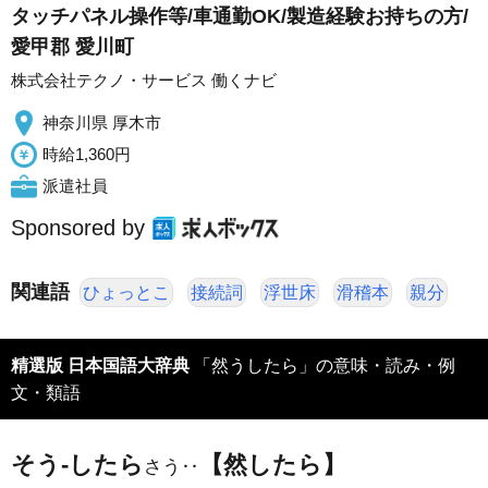
タッチパネル操作等/車通勤OK/製造経験お持ちの方/
愛甲郡 愛川町
株式会社テクノ・サービス 働くナビ
神奈川県 厚木市
時給1,360円
派遣社員
Sponsored by
関連語
ひょっとこ
接続詞
浮世床
滑稽本
親分
精選版 日本国語大辞典
「然うしたら」の意味・読み・例
文・類語
そう‐したら
【然したら】
さう‥