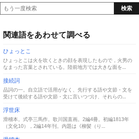
関連語をあわせて調べる
ひょっとこ
ひょっとこは火を吹くときの顔を表現したもので，火男の
なまった言葉とされている。陸前地方では大きな面を...
接続詞
品詞の一。自立語で活用がなく、先行する語や文節・文を
受けて後続する語や文節・文に言いつづけ、それらの...
浮世床
滑稽本。式亭三馬作。歌川国直画。2編4冊。初編1813年
（文化10），2編14年刊。内題は《柳髪（り...