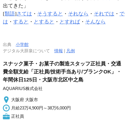
出てきた」
[
類語
]
さては
・
そうすると
・
それなら
・
それでは
・
で
は
・
すると
・
とすると
・
とすれば
・
そんなら
出典
小学館
デジタル大辞泉について
情報
|
凡例
スナック菓子・お菓子の製造スタッフ正社員・交通
費全額支給「正社員/技術手当あり/ブランクOK」・
年間休日125日・大阪市北区中之島
AQUARIUS株式会社
大阪府 大阪市
月給23万4,900円～38万6,000円
正社員