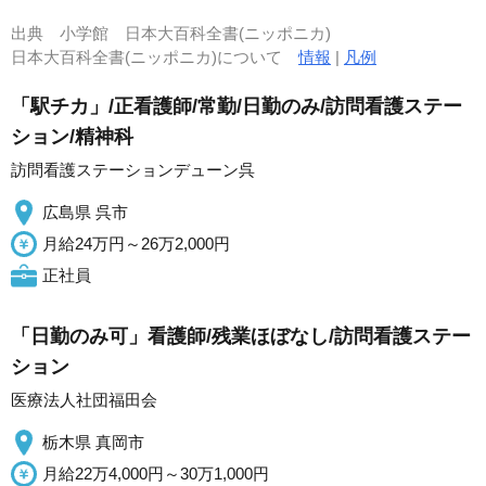
出典
小学館 日本大百科全書(ニッポニカ)
日本大百科全書(ニッポニカ)について
情報
|
凡例
「駅チカ」/正看護師/常勤/日勤のみ/訪問看護ステー
ション/精神科
訪問看護ステーションデューン呉
広島県 呉市
月給24万円～26万2,000円
正社員
「日勤のみ可」看護師/残業ほぼなし/訪問看護ステー
ション
医療法人社団福田会
栃木県 真岡市
月給22万4,000円～30万1,000円