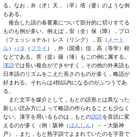
る。なお，弁（才）天，（卒）塔（婆）のような例
もある。
複合した語の各要素について部分的に切りすてる
ものも例が多い。例えば，安（全）保（障），プロ
（フェッショナル）レス（リング），百（
メート
ル
）
バタ
（
フライ
），外（国通）信，高（等学）校
などである。菩（提）薩（埵）もこの例に属する。
漢語
では長い複合ができやすく，その他の外来語も
日本語のリズムをこえた長さのものが多く，略語が
好まれる。それらは4拍以内になるのがふつうであ
る。
また文字を媒介として，もとの語形とは異なった
新しい読み方によって略語の作られることも少なく
ない。漢字を用いるものは，もとの
訓読
を音読に変
えるのが多く（例：阪神（
はんしん
）－－大阪神
戸），また，もと熟字訓でよまれていたのを字音で