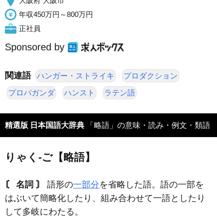
大阪府 大阪市
年収450万円～800万円
正社員
Sponsored by
関連語
ハンガー・ストライキ
プロダクション
プロパガンダ
ハンスト
ラテン語
精選版 日本国語大辞典
「略語」の意味・読み・例文・類語
りゃく‐ご【略語】
〘 名詞 〙
語形の
一部分
を省略した語。語の一部を
はぶいて簡略化したり、組み合わせて一語としたり
して多岐にわたる。