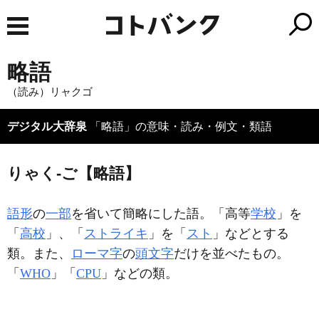
略語
（読み）リャクゴ
デジタル大辞泉
「略語」の意味・読み・例文・類語
りゃく‐ご【略語】
語形
の
一部
を省いて簡略にした語。「高等
学校
」を
「
高校
」、「
ストライキ
」を「
スト
」などとする
類。また、
ローマ字
の
頭文字
だけを並べたもの。
「
WHO
」「
CPU
」などの類。