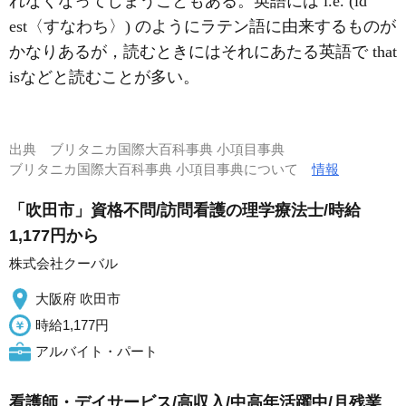
れなくなってしまうこともある。英語には i.e. (id
est〈すなわち〉) のようにラテン語に由来するものが
かなりあるが，読むときにはそれにあたる英語で that
isなどと読むことが多い。
出典
ブリタニカ国際大百科事典 小項目事典
ブリタニカ国際大百科事典 小項目事典について
情報
「吹田市」資格不問/訪問看護の理学療法士/時給
1,177円から
株式会社クーバル
大阪府 吹田市
時給1,177円
アルバイト・パート
看護師・デイサービス/高収入/中高年活躍中/月残業