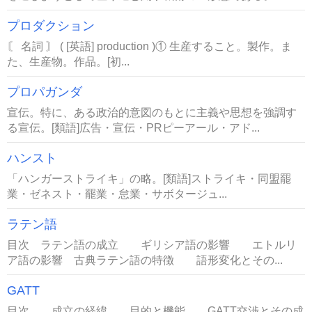
プロダクション
〘 名詞 〙 ( [英語] production )① 生産すること。製作。ま
た、生産物。作品。[初...
プロパガンダ
宣伝。特に、ある政治的意図のもとに主義や思想を強調す
る宣伝。[類語]広告・宣伝・PRピーアール・アド...
ハンスト
「ハンガーストライキ」の略。[類語]ストライキ・同盟罷
業・ゼネスト・罷業・怠業・サボタージュ...
ラテン語
目次 ラテン語の成立 ギリシア語の影響 エトルリ
ア語の影響 古典ラテン語の特徴 語形変化とその...
GATT
目次 成立の経緯 目的と機能 GATT交渉とその成