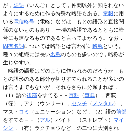
が，
隠語
（いんご）として，仲間以外に知られない
ようにするために作る特殊な略語もある。
電報
に用
いる
電信略号
（電略）などは，もとの語形と直接関
係のないものもあり，一種の略語であるとともに暗
号にも連なるものであると言ってよかろう。なお，
固有名詞
については略語とは言わずに
略称
という。
種々の組織には長い
名称
のものも多いので，略称が
生じやすい。
略語の語形はどのように作られるのだろうか。も
との語形のある部分が切りすてられることが多いの
は言うまでもないが，それをさらに分類すれば，
（1）語の
後部
をすてる－－
百科
（
事典
），西荻
（窪），アナ（ウンサー），
センチ
（
メンタル
），
マス・
コミ
（ュニケーション）など，（2）語の
前部
をすてる－－（
アル
）バイト，（ストレプト）
マイ
シン
，（有）ラクチョウなど，の二つに大別され