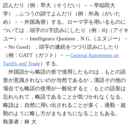
読んだり（例：早大（そうだい）－－早稲田大
学），ふつうの訓でよんだり（例：外為（がいた
め）－－外国為替）する。ローマ字を用いるものに
ついては，頭字の1字読みにしたり（例：IQ（アイキ
ユー）－－Intelligence Quotient，N.G.（エヌジー）－
－No Good），頭字の連続をつづり読みにしたり
（例：GATT（ガツト）－－
General Agreement on
Tariffs and Trade
）する。
外国語から略語の形で借用したものは，もとの語
形が意識されないのが当然であるが，漢語その他の
場合でも略語の使用が一般化すると，もとの語形は
忘れられて，略語であることが気づかれなくなる。
略語は，自然に用い出されることが多く，過勤・超
勤のように略し方がまちまちになることもある。
執筆者：
林 大