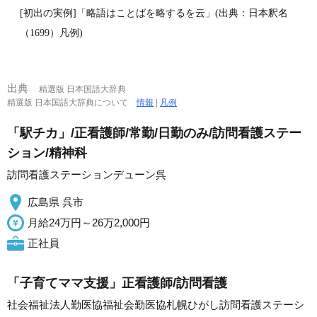
[初出の実例]「略語はことばを略するを云」(出典：日本釈名
（1699）凡例)
出典
精選版 日本国語大辞典
精選版 日本国語大辞典について
情報
|
凡例
「駅チカ」/正看護師/常勤/日勤のみ/訪問看護ステー
ション/精神科
訪問看護ステーションデューン呉
広島県 呉市
月給24万円～26万2,000円
正社員
「子育てママ支援」正看護師/訪問看護
社会福祉法人勤医協福祉会勤医協札幌ひがし訪問看護ステーシ