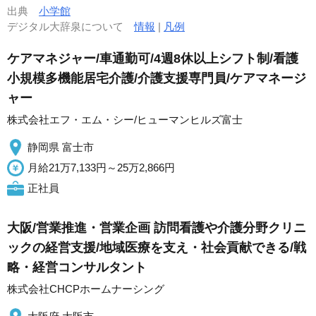
出典
小学館
デジタル大辞泉について
情報
|
凡例
ケアマネジャー/車通勤可/4週8休以上シフト制/看護
小規模多機能居宅介護/介護支援専門員/ケアマネージ
ャー
株式会社エフ・エム・シー/ヒューマンヒルズ富士
静岡県 富士市
月給21万7,133円～25万2,866円
正社員
大阪/営業推進・営業企画 訪問看護や介護分野クリニ
ックの経営支援/地域医療を支え・社会貢献できる/戦
略・経営コンサルタント
株式会社CHCPホームナーシング